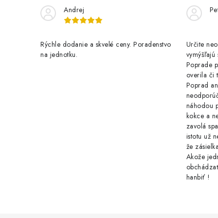
Andrej
Pe
Rýchle dodanie a skvelé ceny. Poradenstvo
Určite ne
na jednotku.
vymýšľajú 
Poprade p
overila či
Poprad ani
neodporúč
náhodou p
kokce a n
zavolá spa
istotu už 
že zásielk
Akože jedn
obchádzať
hanbiť !