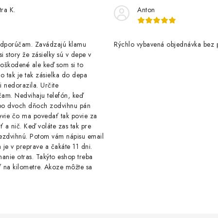
tra K.
Anton
odporúčam. Zavádzajú klamu
Rýchlo vybavená objednávka bez 
si story že zásielky sú v depe v
oškodené ale keď som si to
 to tak je tak zásielka do depa
 nedorazila. Určite
am. Nedvihaju telefón, keď
o dvoch dňoch zodvihnu pán
evie čo ma povedať tak povie za
ť a nič. Keď voláte zas tak pre
nezdvihnú. Potom vám nápisu email
a je v preprave a čakáte 11 dni.
anie otras. Takýto eshop treba
 na kilometre. Akoze môžte sa