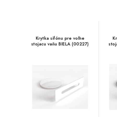
Krytka sifónu pre voľne
Kr
stojacu vaňu BIELA (00227)
sto