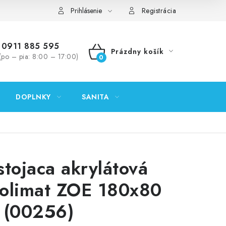
ontakty
Predajňa Nitra
Formulár na vrátenie tovaru
Prihlásenie
Registrácia
0911 885 595
Prázdny košík
(po – pia: 8:00 – 17:00)
NÁKUPNÝ
KOŠÍK
DOPLNKY
SANITA
stojaca akrylátová
Polimat ZOE 180x80
 (00256)