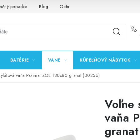
ačný poriadok
Blog
Ochrana osobných údajov GDPR
K
BATÉRIE
VANE
KÚPEĽŇOVÝ NÁBYTOK
krylátová vaňa Polimat ZOE 180x80 granat (00256)
Voľne 
vaňa 
granat