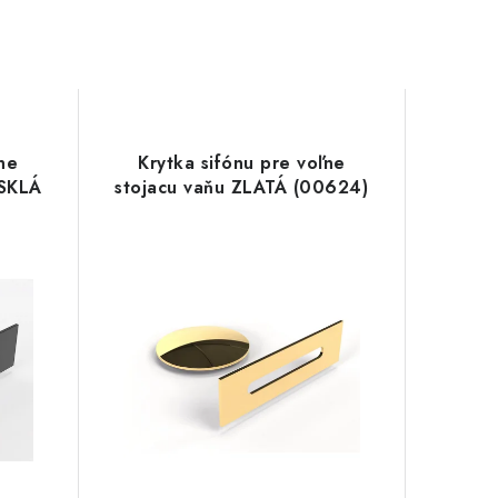
ne
Krytka sifónu pre voľne
ESKLÁ
stojacu vaňu ZLATÁ (00624)