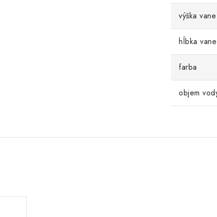
výška vane
hĺbka vane
farba
objem vod