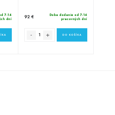
od 7-14
Doba dodanie od 7-14
92 €
ých dní
pracovných dní
ÍKA
DO KOŠÍKA