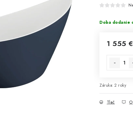
N
Doba dodanie o
1 555 
Jednotková 
Záruka
:
2 roky
Tlač
O