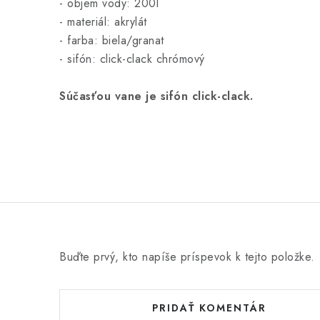
- objem vody: 200l
- materiál: akrylát
- farba: biela/granat
- sifón: click-clack chrómový
Súčasťou vane je sifón click-clack.
Buďte prvý, kto napíše príspevok k tejto položke.
PRIDAŤ KOMENTÁR