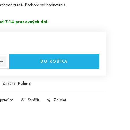
eohodnotené
Podrobnosti hodnotenia
d 7-14 pracovných dní
€
cena:
DO KOŠÍKA
Značka:
Polimat
pýtať sa
Strážiť
Zdieľať