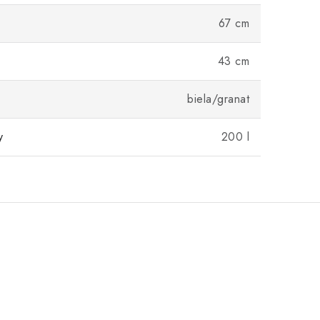
67 cm
43 cm
biela/granat
y
200 l