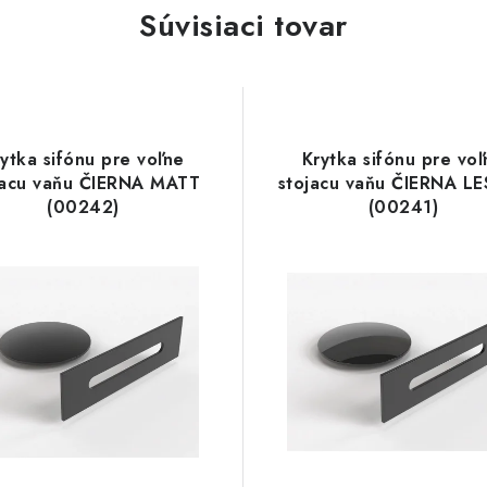
Súvisiaci tovar
ytka sifónu pre voľne
Krytka sifónu pre voľ
jacu vaňu ČIERNA MATT
stojacu vaňu ČIERNA L
(00242)
(00241)