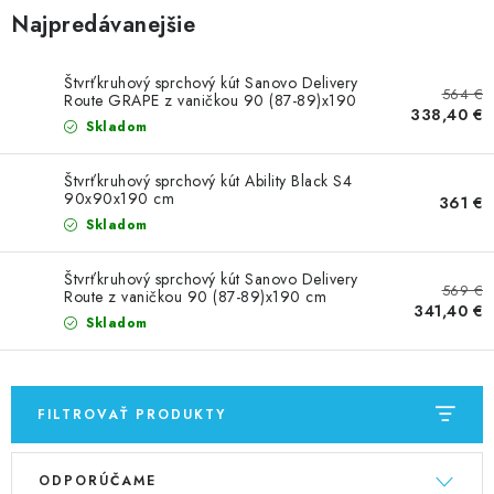
VÝPREDAJ
Najpredávanejšie
PRÍSLUŠENSTVO K SPRCHOVÝM KÚTOM A
NÁHRADNÉ DIELY
Štvrťkruhový sprchový kút Sanovo Delivery
564 €
Route GRAPE z vaničkou 90 (87-89)x190
338,40 €
cm (DELR_90GNS)
Skladom
Doprava a Platby
Obchodné podmienky
Reklamačný poriadok
Blog
Štvrťkruhový sprchový kút Ability Black S4
90x90x190 cm
361 €
Ochrana osobných údajov GDPR
Kontakty
Predajňa Nitra
Skladom
Formulár na vrátenie tovaru
Štvrťkruhový sprchový kút Sanovo Delivery
569 €
Route z vaničkou 90 (87-89)x190 cm
341,40 €
(DELR_90CNS)
Skladom
FILTROVAŤ PRODUKTY
V
R
ODPORÚČAME