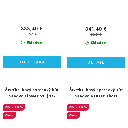
338,40 €
341,40 €
564 €
569 €
Skladom
Skladom
DO KOŠÍKA
DETAIL
Štvrťkruhový sprchový kút
Štvrťkruhový sprchový kút
Sanovo Flower 90 (87-
Sanovo ROUTE short
89)x190 cm (FLOR_90C)
90x90x170 cm
40 %
40 %
Akcia
Akcia