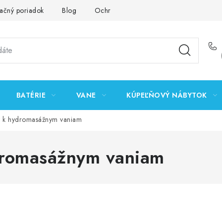
ačný poriadok
Blog
Ochrana osobných údajov GDPR
K
BATÉRIE
VANE
KÚPEĽŇOVÝ NÁBYTOK
y k hydromasážnym vaniam
dromasážnym vaniam