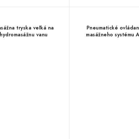
sážna tryska veľká na
Pneumatické ovládan
hydromasážnu vanu
masážneho systému A