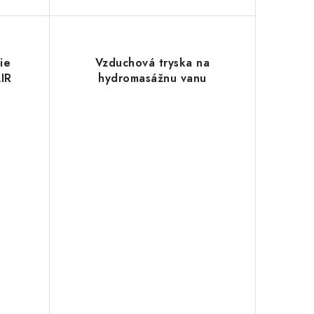
ie
Vzduchová tryska na
IR
hydromasážnu vanu