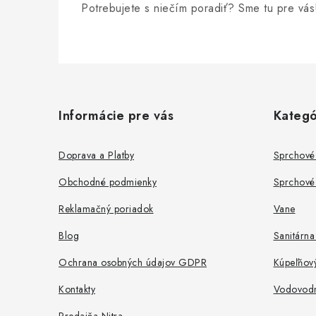
Potrebujete s niečím poradiť? Sme tu pre vás
Z
á
Informácie pre vás
Kategó
p
ä
Doprava a Platby
Sprchové
t
Obchodné podmienky
Sprchové 
i
Reklamačný poriadok
Vane
e
Blog
Sanitárna
Ochrana osobných údajov GDPR
Kúpeľňov
Kontakty
Vodovodné
Predajňa Nitra