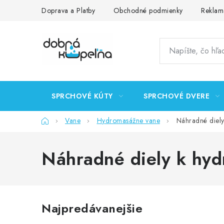
Prejsť
Doprava a Platby
Obchodné podmienky
Reklam
na
obsah
SPRCHOVÉ KÚTY
SPRCHOVÉ DVERE
Domov
Vane
Hydromasážne vane
Náhradné diel
Náhradné diely k hy
Najpredávanejšie