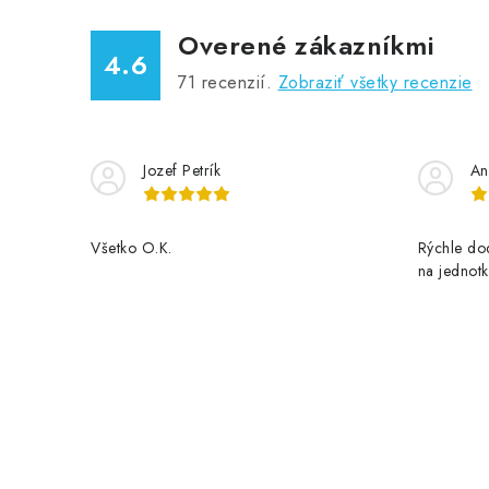
i
Overené zákazníkmi
e
4.6
p
71
recenzií.
Zobraziť všetky recenzie
r
v
Jozef Petrík
An
k
y
Všetko O.K.
Rýchle dod
v
na jednotk
ý
p
i
s
u