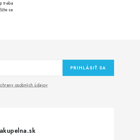
p treba
ôžte sa
PRIHLÁSIŤ SA
chrany osobných údajov
akupelna.sk