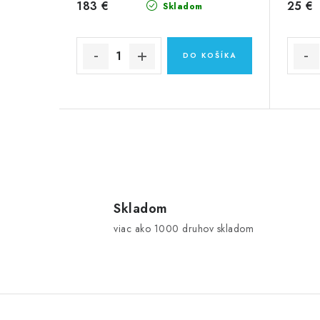
183 €
25 €
Skladom
DO KOŠÍKA
O
v
l
Skladom
viac ako 1000 druhov skladom
á
d
a
c