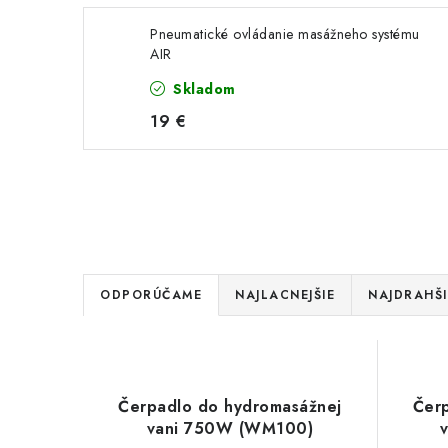
Pneumatické ovládanie masážneho systému
AIR
Skladom
19 €
R
ODPORÚČAME
NAJLACNEJŠIE
NAJDRAHŠI
a
V
d
ý
e
Čerpadlo do hydromasážnej
Čer
p
vani 750W (WM100)
n