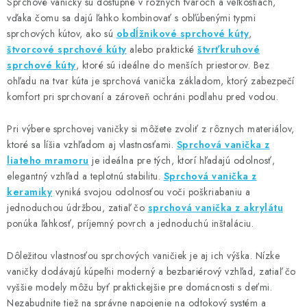
Sprchové vaničky sú dostupné v rôznych tvaroch a veľkostiach,
n
i
vďaka čomu sa dajú ľahko kombinovať s obľúbenými typmi
k
e
sprchových kútov, ako sú
obdĺžnikové sprchové kúty
,
o
p
štvorcové sprchové kúty
alebo praktické
štvrťkruhové
v
r
sprchové kúty
, ktoré sú ideálne do menších priestorov. Bez
a
v
ohľadu na tvar kúta je sprchová vanička základom, ktorý zabezpečí
n
komfort pri sprchovaní a zároveň ochráni podlahu pred vodou.
k
i
y
e
Pri výbere sprchovej vaničky si môžete zvoliť z rôznych materiálov,
v
ktoré sa líšia vzhľadom aj vlastnosťami.
Sprchová vanička z
ý
liateho mramoru
je ideálna pre tých, ktorí hľadajú odolnosť,
p
elegantný vzhľad a teplotnú stabilitu.
Sprchová vanička z
i
keramiky
vyniká svojou odolnosťou voči poškriabaniu a
s
jednoduchou údržbou, zatiaľ čo
sprchová vanička z akrylátu
u
ponúka ľahkosť, príjemný povrch a jednoduchú inštaláciu.
Dôležitou vlastnosťou sprchových vaničiek je aj ich výška. Nízke
vaničky dodávajú kúpeľni moderný a bezbariérový vzhľad, zatiaľ čo
vyššie modely môžu byť praktickejšie pre domácnosti s deťmi.
Nezabudnite tiež na správne napojenie na odtokový systém a