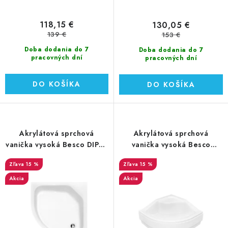
v
118,15 €
130,05 €
139 €
153 €
Doba dodania do 7
Doba dodania do 7
pracovných dní
pracovných dní
DO KOŠÍKA
DO KOŠÍKA
Akrylátová sprchová
Akrylátová sprchová
vanička vysoká Besco DIPER
vanička vysoká Besco
II 90x90x28,5 cm (#BAD-
Oliver I 90x90x28,5 cm
15 %
15 %
90-II)
(#BAO-90-NR)
Akcia
Akcia