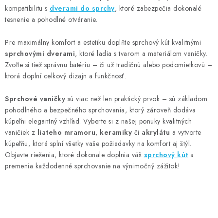
kompatibilitu s
dverami do sprchy
, ktoré zabezpečia dokonalé
tesnenie a pohodlné otváranie.
Pre maximálny komfort a estetiku doplňte sprchový kút kvalitnými
sprchovými dverami
, ktoré ladia s tvarom a materiálom vaničky.
Zvoľte si tiež správnu batériu – či už tradičnú alebo podomietkovú –
ktorá doplní celkový dizajn a funkčnosť.
Sprchové vaničky
sú viac než len praktický prvok – sú základom
pohodlného a bezpečného sprchovania, ktorý zároveň dodáva
kúpeľni elegantný vzhľad. Vyberte si z našej ponuky kvalitných
vaničiek z
liateho mramoru
,
keramiky
či
akrylátu
a vytvorte
kúpeľňu, ktorá splní všetky vaše požiadavky na komfort aj štýl.
Objavte riešenia, ktoré dokonale doplnia váš
sprchový kút
a
premenia každodenné sprchovanie na výnimočný zážitok!