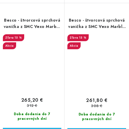
Besco - štvorcová sprchová
Besco - štvorcová sprchová
vanička z SMC Vexo Marble
vanička z SMC Vexo Marble
90x90x3 cm (VM-90-90-K)
čierny mramor 80x80x3 cm
15 %
15 %
(VMB-80-80-K)
Akcia
Akcia
265,20 €
261,80 €
312 €
308 €
Doba dodania do 7
Doba dodania do 7
pracovných dní
pracovných dní