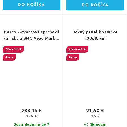
DO KOŠÍKA
DO KOŠÍKA
Besco - štvorcová sprchová
Bočný panel k vaničke
vanička z SMC Vexo Marble
100x10 cm
čierny mramor 90x90x3 cm
15 %
40 %
(VMB-90-90-K)
Akcia
Akcia
288,15 €
21,60 €
339 €
36 €
Doba dodania do 7
Skladom