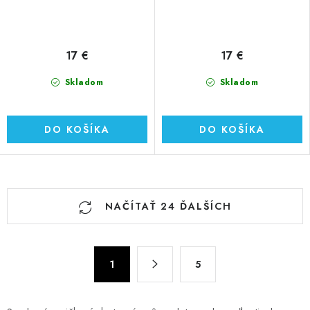
17 €
17 €
Skladom
Skladom
DO KOŠÍKA
DO KOŠÍKA
O
NAČÍTAŤ 24 ĎALŠÍCH
v
l
á
S
d
1
5
t
a
r
c
á