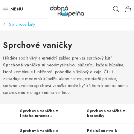
Prejsť
Hľad
na
obsah
Sprchové kúty
SPRCHOVÉ KÚTY
SPRCHOVÉ DVERE
Sprchové vaničky
BATÉRIE
Hľadáte spoľahlivý a estetický základ pre váš sprchový kút?
Sprchové vaničky
sú neodmysliteľnou súčasťou každej kúpeľne,
ktorá kombinuje funkčnosť, pohodlie a štýlový dizajn. Či už
VANE
zariaďujete modernú kúpeľňu alebo renovujete starší priestor,
správne zvolená sprchová vanička môže byť kľúčom k pohodlnému
KÚPEĽŇOVÝ NÁBYTOK
sprchovaniu a elegantnému vzhľadu.
DOPLNKY
Sprchová vanička z
Sprchová vaničká z
liateho mramoru
keramiky
SANITA
Sprchová vanička z
Príslušenstvo k