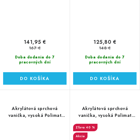
141,95 €
125,80 €
167 €
148 €
Doba dodania do 7
Doba dodania do 7
pracovných dní
pracovných dní
DO KOŠÍKA
DO KOŠÍKA
Akrylátová sprchová
Akrylátová sprchová
vanička, vysoká Polimat
vanička, vysoká Polimat
PAKO 90x90x39,5 cm
TENOR 90x90x36,5 cm
40 %
(00087)
(00394)
Akcia