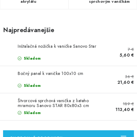
VÝPREDAJ
akrylátu
sprchovým vaničkám
PRÍSLUŠENSTVO K SPRCHOVÝM KÚTOM A
NÁHRADNÉ DIELY
Najpredávanejšie
Doprava a Platby
Obchodné podmienky
Inštalačná nožička k vaničke Sanovo Star
Reklamačný poriadok
Blog
7 €
5,60 €
Ochrana osobných údajov GDPR
Kontakty
Predajňa Nitra
Skladom
Formulár na vrátenie tovaru
Bočný panel k vaničke 100x10 cm
36 €
21,60 €
Skladom
Štvorcová sprchová vanička z liateho
189 €
mramoru Sanovo STAR 80x80x3 cm
113,40 €
Skladom