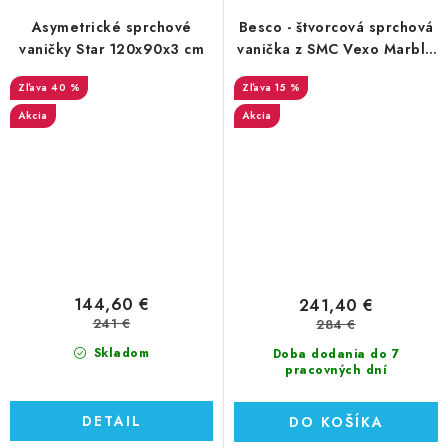
Asymetrické sprchové
Besco - štvorcová sprchová
vaničky Star 120x90x3 cm
vanička z SMC Vexo Marble
80x80x3 cm (VM-80-80-K)
40 %
15 %
Akcia
Akcia
144,60 €
241,40 €
241 €
284 €
Skladom
Doba dodania do 7
pracovných dní
DETAIL
DO KOŠÍKA