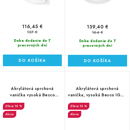
116,45 €
139,40 €
137 €
164 €
Doba dodania do 7
Doba dodania do 7
pracovných dní
pracovných dní
DO KOŠÍKA
DO KOŠÍKA
Akrylátová sprchová
Akrylátová sprchová
vanička vysoká Besco
vanička, vysoká Besco IGOR
Oliver II 90x90x31,5 cm
90x90x38,5 cm (#BAI-90)
15 %
15 %
(OAO-90-II)
Akcia
Akcia