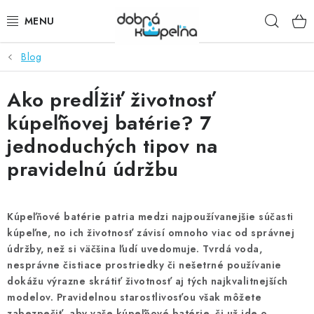
Prejsť
Hľad
na
obsah
Blog
SPRCHOVÉ KÚTY
Ako predĺžiť životnosť
SPRCHOVÉ DVERE
kúpeľňovej batérie? 7
BATÉRIE
jednoduchých tipov na
pravidelnú údržbu
VANE
KÚPEĽŇOVÝ NÁBYTOK
Kúpeľňové batérie patria medzi najpoužívanejšie súčasti
kúpeľne, no ich životnosť závisí omnoho viac od správnej
DOPLNKY
údržby, než si väčšina ľudí uvedomuje. Tvrdá voda,
nesprávne čistiace prostriedky či nešetrné používanie
SANITA
dokážu výrazne skrátiť životnosť aj tých najkvalitnejších
modelov. Pravidelnou starostlivosťou však môžete
zabezpečiť, aby vaše kúpeľňové batérie, či už ide o