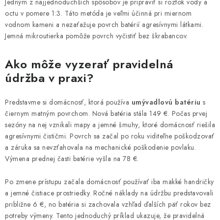
Jedným z najjednoduchších spôsobov je pripraviť si roztok vody a
octu v pomere 1:3. Táto metóda je veľmi účinná pri miernom
vodnom kameni a nezaťažuje povrch batérií agresívnymi látkami.
Jemná mikroutierka pomôže povrch vyčistiť bez škrabancov.
Ako môže vyzerať pravidelná
údržba v praxi?
Predstavme si domácnosť, ktorá používa
umývadlovú batériu
s
čiernym matným povrchom. Nová batéria stála 149 €. Počas prvej
sezóny na nej vznikali mapy a jemné šmuhy, ktoré domácnosť riešila
agresívnymi čističmi. Povrch sa začal po roku viditeľne poškodzovať
a záruka sa nevzťahovala na mechanické poškodenie povlaku.
Výmena prednej časti batérie vyšla na 78 €.
Po zmene prístupu začala domácnosť používať iba mäkké handričky
a jemné čistiace prostriedky. Ročné náklady na údržbu predstavovali
približne 6 €, no batéria si zachovala vzhľad ďalších päť rokov bez
potreby výmeny. Tento jednoduchý príklad ukazuje, že pravidelná