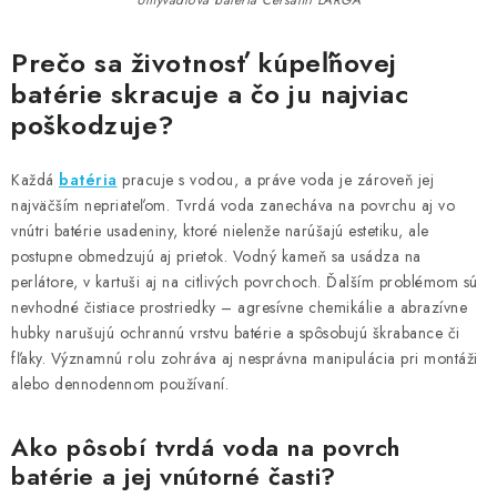
Umývadlová batéria Cersanit LARGA
Prečo sa životnosť kúpeľňovej
batérie skracuje a čo ju najviac
poškodzuje?
Každá
batéria
pracuje s vodou, a práve voda je zároveň jej
najväčším nepriateľom. Tvrdá voda zanecháva na povrchu aj vo
vnútri batérie usadeniny, ktoré nielenže narúšajú estetiku, ale
postupne obmedzujú aj prietok. Vodný kameň sa usádza na
perlátore, v kartuši aj na citlivých povrchoch. Ďalším problémom sú
nevhodné čistiace prostriedky – agresívne chemikálie a abrazívne
hubky narušujú ochrannú vrstvu batérie a spôsobujú škrabance či
fľaky. Významnú rolu zohráva aj nesprávna manipulácia pri montáži
alebo dennodennom používaní.
Ako pôsobí tvrdá voda na povrch
batérie a jej vnútorné časti?