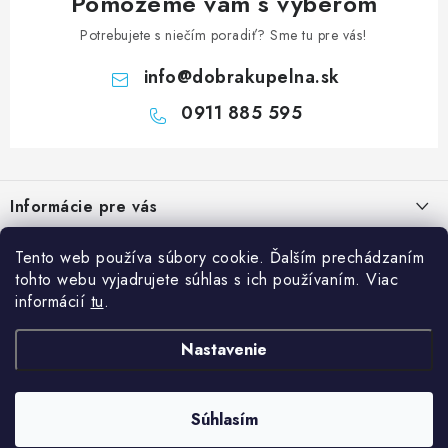
Pomôžeme vám s výberom
Potrebujete s niečím poradiť? Sme tu pre vás!
info
@
dobrakupelna.sk
0911 885 595
Z
á
Informácie pre vás
p
ä
Doprava a Platby
Kategórie
Tento web používa súbory cookie. Ďalším prechádzaním
t
tohto webu vyjadrujete súhlas s ich používaním. Viac
Obchodné podmienky
i
Sprchové dvere
informácií
tu
.
Blog
e
Reklamačný poriadok
Sprchové kúty a vaničky
Kedy rekonštruovať kúpeľňu a prečo je výmena sprchového kúta
Nastavenie
Blog
Vane
dobrý investičný krok?
Ochrana osobných údajov GDPR
Sanitárna keramika
Súhlasím
Copyright 2026
Dobrakupelna.sk
. Všetky práva vyhradené.
Údržba sprchového kúta: ako predĺžiť životnosť skla, tesnenia a
Kontakty
Vytvoril Shoptet
Kúpeľňový nábytok