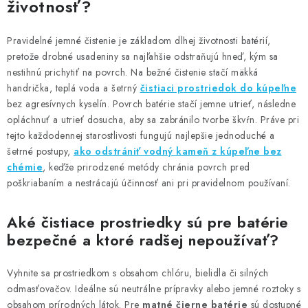
životnosť?
Pravidelné jemné čistenie je základom dlhej životnosti batérií,
pretože drobné usadeniny sa najľahšie odstraňujú hneď, kým sa
nestihnú prichytiť na povrch. Na bežné čistenie stačí mäkká
handrička, teplá voda a šetrný
čistiaci prostriedok do kúpeľne
bez agresívnych kyselín. Povrch batérie stačí jemne utrieť, následne
opláchnuť a utrieť dosucha, aby sa zabránilo tvorbe škvŕn. Práve pri
tejto každodennej starostlivosti fungujú najlepšie jednoduché a
šetrné postupy,
ako odstrániť vodný kameň z kúpeľne bez
chémie
, keďže prirodzené metódy chránia povrch pred
poškriabaním a nestrácajú účinnosť ani pri pravidelnom používaní.
Aké čistiace prostriedky sú pre batérie
bezpečné a ktoré radšej nepoužívať?
Vyhnite sa prostriedkom s obsahom chlóru, bielidla či silných
odmasťovačov. Ideálne sú neutrálne prípravky alebo jemné roztoky s
obsahom prírodných látok. Pre
matné čierne batérie
sú dostupné