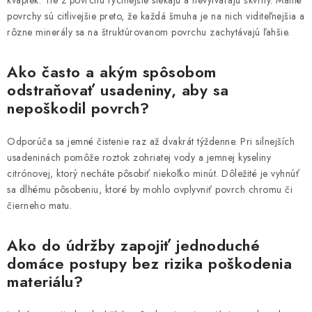
kvapiek. Tie z povrchu rýchlejšie stekajú a nevytvárajú škvrny. Matné
povrchy sú citlivejšie preto, že každá šmuha je na nich viditeľnejšia a
rôzne minerály sa na štruktúrovanom povrchu zachytávajú ľahšie.
Ako často a akým spôsobom
odstraňovať usadeniny, aby sa
nepoškodil povrch?
Odporúča sa jemné čistenie raz až dvakrát týždenne. Pri silnejších
usadeninách pomôže roztok zohriatej vody a jemnej kyseliny
citrónovej, ktorý necháte pôsobiť niekoľko minút. Dôležité je vyhnúť
sa dlhému pôsobeniu, ktoré by mohlo ovplyvniť povrch chromu či
čierneho matu.
Ako do údržby zapojiť jednoduché
domáce postupy bez rizika poškodenia
materiálu?