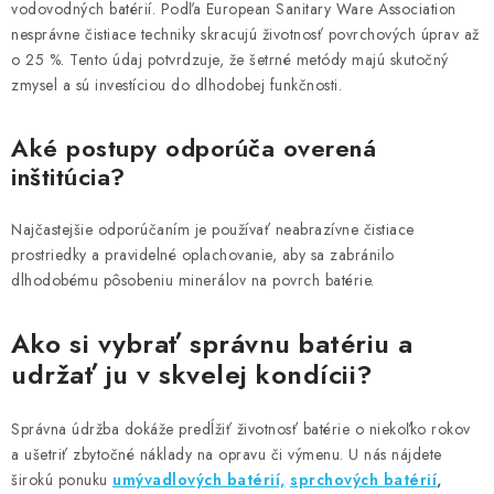
vodovodných batérií. Podľa European Sanitary Ware Association
nesprávne čistiace techniky skracujú životnosť povrchových úprav až
o 25 %. Tento údaj potvrdzuje, že šetrné metódy majú skutočný
zmysel a sú investíciou do dlhodobej funkčnosti.
Aké postupy odporúča overená
inštitúcia?
Najčastejšie odporúčaním je používať neabrazívne čistiace
prostriedky a pravidelné oplachovanie, aby sa zabránilo
dlhodobému pôsobeniu minerálov na povrch batérie.
Ako si vybrať správnu batériu a
udržať ju v skvelej kondícii?
Správna údržba dokáže predĺžiť životnosť batérie o niekoľko rokov
a ušetriť zbytočné náklady na opravu či výmenu. U nás nájdete
širokú ponuku
umývadlových batérií,
sprchových batérií
,