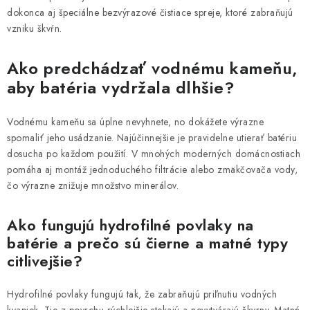
dokonca aj špeciálne bezvýrazové čistiace spreje, ktoré zabraňujú
vzniku škvŕn.
Ako predchádzať vodnému kameňu,
aby batéria vydržala dlhšie?
Vodnému kameňu sa úplne nevyhnete, no dokážete výrazne
spomaliť jeho usádzanie. Najúčinnejšie je pravidelne utierať batériu
dosucha po každom použití. V mnohých moderných domácnostiach
pomáha aj montáž jednoduchého filtrácie alebo zmäkčovača vody,
čo výrazne znižuje množstvo minerálov.
Ako fungujú hydrofilné povlaky na
batérie a prečo sú čierne a matné typy
citlivejšie?
Hydrofilné povlaky fungujú tak, že zabraňujú priľnutiu vodných