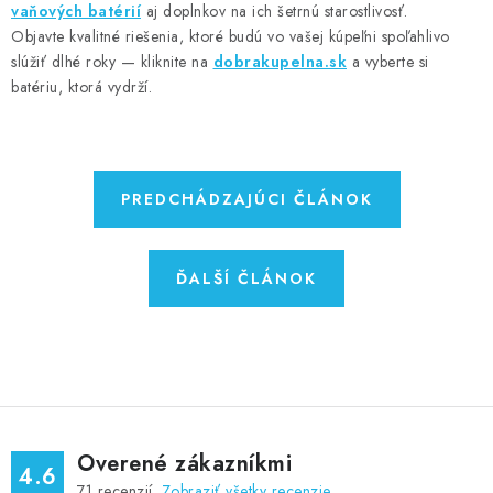
vaňových batérií
aj doplnkov na ich šetrnú starostlivosť.
Objavte kvalitné riešenia, ktoré budú vo vašej kúpeľni spoľahlivo
slúžiť dlhé roky — kliknite na
dobrakupelna.sk
a vyberte si
batériu, ktorá vydrží.
PREDCHÁDZAJÚCI ČLÁNOK
ĎALŠÍ ČLÁNOK
Overené zákazníkmi
4.6
71
recenzií.
Zobraziť všetky recenzie