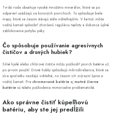
Tvrdá voda obsahuje vysoké množstvo minerálov, ktoré sa po
odparení usádzajú na kovových povrchoch. To spôsobuje biele
mapy, ktoré sa časom stávajú stále viditeľnejšími. V kartuši môže
vodný kameň spôsobiť zhoršenú reguláciu teploty a dokonca úplné
zablokovanie pohybu páky.
Čo spôsobuje používanie agresívnych
čističov a drsných hubiek?
Silné kyslé alebo chlórové čističe môžu poškodiť povrch batérie už
po prvom použití. Drsné hubky spôsobujú mikroškrabance, ktoré sa
síce spočiatku nezdajú viditeľné, no časom ich zvýrazní špina a
vodný kameň. Pre
chromované batérie
aj
matné čierne
batérie
sú takéto poškodenia mimoriadne problematické.
Ako správne čistiť kúpeľňovú
batériu, aby ste jej predĺžili