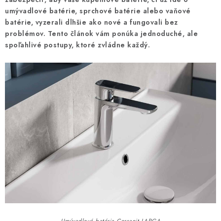
VÝPREDAJ
umývadlové batérie, sprchové batérie alebo vaňové
batérie, vyzerali dlhšie ako nové a fungovali bez
PRÍSLUŠENSTVO K SPRCHOVÝM KÚTOM A
problémov. Tento článok vám ponúka jednoduché, ale
NÁHRADNÉ DIELY
spoľahlivé postupy, ktoré zvládne každý.
Doprava a Platby
Obchodné podmienky
Reklamačný poriadok
Blog
Ochrana osobných údajov GDPR
Kontakty
Predajňa Nitra
Formulár na vrátenie tovaru