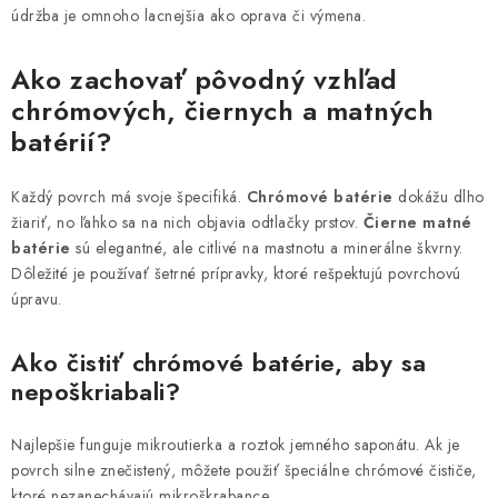
údržba je omnoho lacnejšia ako oprava či výmena.
Ako zachovať pôvodný vzhľad
chrómových, čiernych a matných
batérií?
Každý povrch má svoje špecifiká.
Chrómové batérie
dokážu dlho
žiariť, no ľahko sa na nich objavia odtlačky prstov.
Čierne matné
batérie
sú elegantné, ale citlivé na mastnotu a minerálne škvrny.
Dôležité je používať šetrné prípravky, ktoré rešpektujú povrchovú
úpravu.
Ako čistiť chrómové batérie, aby sa
nepoškriabali?
Najlepšie funguje mikroutierka a roztok jemného saponátu. Ak je
povrch silne znečistený, môžete použiť špeciálne chrómové čističe,
ktoré nezanechávajú mikroškrabance.