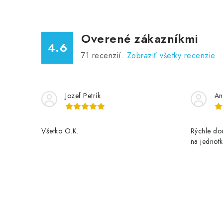
c
i
Overené zákazníkmi
e
4.6
p
71
recenzií.
Zobraziť všetky recenzie
r
v
Jozef Petrík
An
k
y
Všetko O.K.
Rýchle dod
v
na jednotk
ý
p
i
s
u