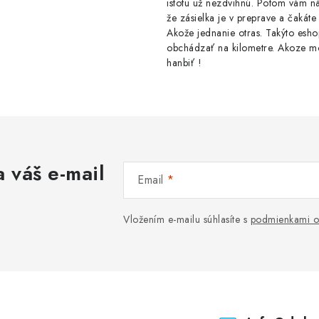
istotu už nezdvihnú. Potom vám ná
že zásielka je v preprave a čakáte 
Akože jednanie otras. Takýto esho
obchádzať na kilometre. Akoze m
hanbiť !
 váš e-mail
Email
Vložením e-mailu súhlasíte s
podmienkami o