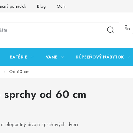
ačný poriadok
Blog
Ochrana osobných údajov GDPR
K
BATÉRIE
VANE
KÚPEĽŇOVÝ NÁBYTOK
Od 60 cm
o sprchy od 60 cm
nie elegantný dizajn sprchových dverí.