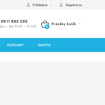
ontakty
Predajňa Nitra
Formulár na vrátenie tovaru
Prihlásenie
Registrácia
0911 885 595
Prázdny košík
(po – pia: 8:00 – 17:00)
NÁKUPNÝ
KOŠÍK
DOPLNKY
SANITA