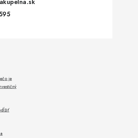
akupelna.sk
595
ečo je
nvestičný
dĺžiť
 a