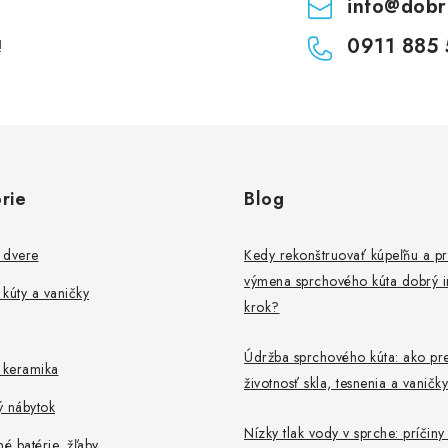
info
@
dobr
0911 885 
!
rie
Blog
 dvere
Kedy rekonštruovať kúpeľňu a pr
výmena sprchového kúta dobrý i
kúty a vaničky
krok?
Údržba sprchového kúta: ako pre
 keramika
životnosť skla, tesnenia a vaničky
ý nábytok
Nízky tlak vody v sprche: príčiny
 batérie, žľaby