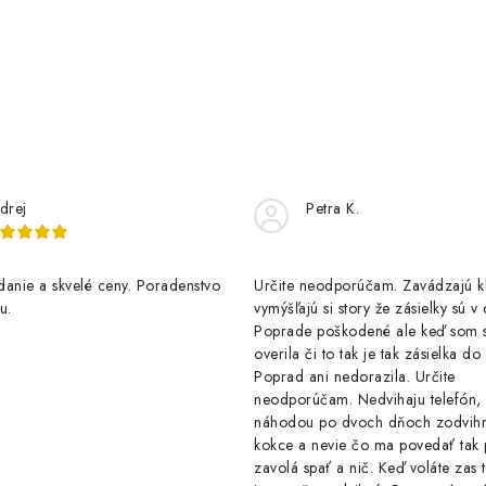
drej
Petra K.
anie a skvelé ceny. Poradenstvo
Určite neodporúčam. Zavádzajú 
u.
vymýšľajú si story že zásielky sú v
Poprade poškodené ale keď som s
overila či to tak je tak zásielka d
Poprad ani nedorazila. Určite
neodporúčam. Nedvihaju telefón,
náhodou po dvoch dňoch zodvih
kokce a nevie čo ma povedať tak 
zavolá spať a nič. Keď voláte zas 