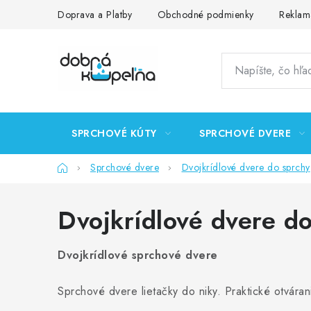
Prejsť
Doprava a Platby
Obchodné podmienky
Reklam
na
obsah
SPRCHOVÉ KÚTY
SPRCHOVÉ DVERE
Domov
Sprchové dvere
Dvojkrídlové dvere do sprchy
Dvojkrídlové dvere d
Dvojkrídlové sprchové dvere
Sprchové dvere lietačky do niky. Praktické otvára