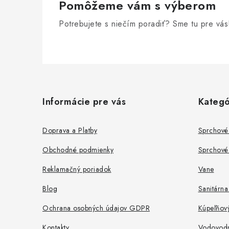
Pomôžeme vám s výberom
Potrebujete s niečím poradiť? Sme tu pre vás
Z
á
Informácie pre vás
Kategó
p
ä
Doprava a Platby
Sprchové
t
Obchodné podmienky
Sprchové 
i
Reklamačný poriadok
Vane
e
Blog
Sanitárna
Ochrana osobných údajov GDPR
Kúpeľňov
Kontakty
Vodovodné