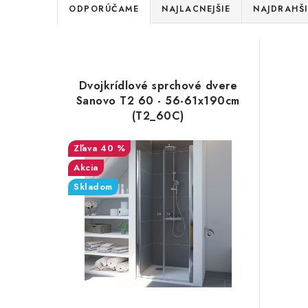
R
ODPORÚČAME
NAJLACNEJŠIE
NAJDRAHŠI
a
V
d
ý
e
Dvojkrídlové sprchové dvere
p
Sanovo T2 60 - 56-61x190cm
n
(T2_60C)
i
i
s
40 %
e
Akcia
p
p
Skladom
r
r
o
o
d
d
u
u