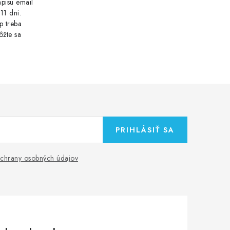
pisu email
11 dni.
p treba
ôžte sa
PRIHLÁSIŤ SA
chrany osobných údajov