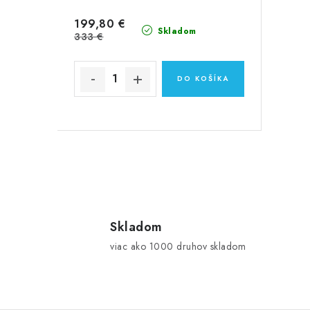
k
k
199,80 €
t
t
Skladom
333 €
o
o
v
DO KOŠÍKA
v
O
v
l
Skladom
viac ako 1000 druhov skladom
á
d
a