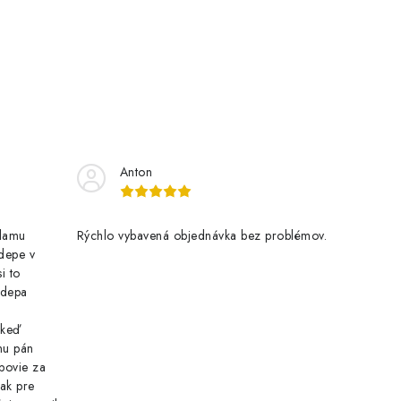
Anton
klamu
Rýchlo vybavená objednávka bez problémov.
 depe v
i to
o depa
 keď
nu pán
povie za
tak pre