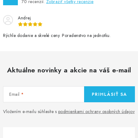
70
recenzií.
Zobraziť všetky recenzie
p
i
Andrej
s
u
Rýchle dodanie a skvelé ceny. Poradenstvo na jednotku.
Aktuálne novinky a akcie na váš e-mail
Email
PRIHLÁSIŤ SA
Vložením e-mailu súhlasíte s
podmienkami ochrany osobných údajov