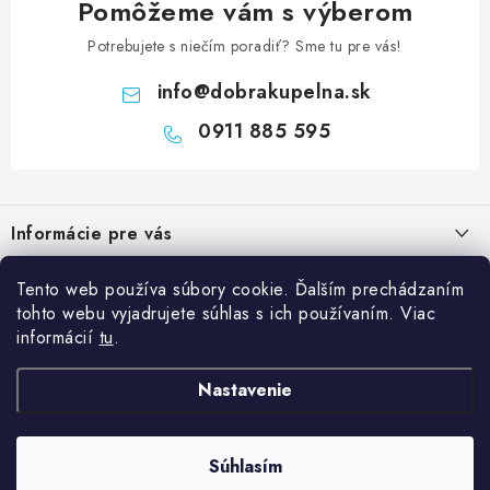
Pomôžeme vám s výberom
Potrebujete s niečím poradiť? Sme tu pre vás!
info
@
dobrakupelna.sk
0911 885 595
Z
á
Informácie pre vás
p
ä
Doprava a Platby
Kategórie
Tento web používa súbory cookie. Ďalším prechádzaním
t
tohto webu vyjadrujete súhlas s ich používaním. Viac
Obchodné podmienky
i
Sprchové dvere
informácií
tu
.
Blog
e
Reklamačný poriadok
Sprchové kúty a vaničky
Kedy rekonštruovať kúpeľňu a prečo je výmena sprchového kúta
Nastavenie
Blog
Vane
dobrý investičný krok?
Ochrana osobných údajov GDPR
Sanitárna keramika
Súhlasím
Copyright 2026
Dobrakupelna.sk
. Všetky práva vyhradené.
Údržba sprchového kúta: ako predĺžiť životnosť skla, tesnenia a
Kontakty