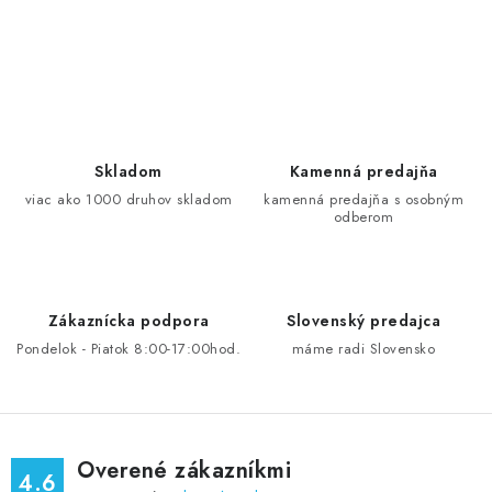
O
v
l
á
d
Skladom
Kamenná predajňa
a
viac ako 1000 druhov skladom
kamenná predajňa s osobným
odberom
c
i
e
p
Zákaznícka podpora
Slovenský predajca
r
Pondelok - Piatok 8:00-17:00hod.
máme radi Slovensko
v
k
y
v
Overené zákazníkmi
ý
4.6