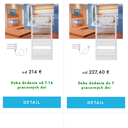
d
r
u
o
k
d
t
u
o
k
v
t
o
v
214 €
227,40 €
od
od
Doba dodanie od 7-14
Doba dodania do 7
pracovných dní
pracovných dní
DETAIL
DETAIL