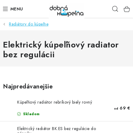
Prejsť
Hľad
na
obsah
Radiátory do kúpeľne
SPRCHOVÉ KÚTY
SPRCHOVÉ DVERE
Elektrický kúpeľňový radiator
bez regulácii
BATÉRIE
VANE
Najpredávanejšie
KÚPEĽŇOVÝ NÁBYTOK
Kúpeľňový radiátor rebríkový biely rovný
DOPLNKY
69 €
od
Skladom
SANITA
Elektrický radiátor BK.ES bez regulácie do