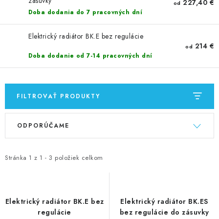
VÝPREDAJ
zásuvky
227,40 €
od
Doba dodania do 7 pracovných dní
PRÍSLUŠENSTVO K SPRCHOVÝM KÚTOM A
NÁHRADNÉ DIELY
Elektrický radiátor BK.E bez regulácie
214 €
od
Doba dodanie od 7-14 pracovných dní
Doprava a Platby
Obchodné podmienky
Reklamačný poriadok
Blog
Ochrana osobných údajov GDPR
Kontakty
Predajňa Nitra
FILTROVAŤ PRODUKTY
Formulár na vrátenie tovaru
V
R
ODPORÚČAME
ý
a
p
d
i
e
Stránka
1
z
1
-
3
položiek celkom
s
n
p
i
r
e
Elektrický radiátor BK.E bez
Elektrický radiátor BK.ES
o
p
regulácie
bez regulácie do zásuvky