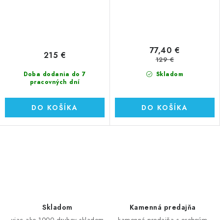
77,40 €
215 €
129 €
Doba dodania do 7
Skladom
pracovných dní
DO KOŠÍKA
DO KOŠÍKA
O
v
l
á
d
Skladom
Kamenná predajňa
a
viac ako 1000 druhov skladom
kamenná predajňa s osobným