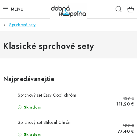
Prejsť
Hľad
na
obsah
Sprchové sety
SPRCHOVÉ KÚTY
SPRCHOVÉ DVERE
Klasické sprchové sety
BATÉRIE
VANE
Najpredávanejšie
KÚPEĽŇOVÝ NÁBYTOK
Sprchový set Easy Cool chróm
139 €
111,20 €
DOPLNKY
Skladom
SANITA
Sprchový set Stiloval Chróm
129 €
77,40 €
Skladom