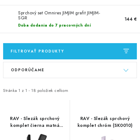
VÝPREDAJ
Sprchový set Omnires JIMJIM grafit JIMJIM-
PRÍSLUŠENSTVO K SPRCHOVÝM KÚTOM A
SGR
144 €
NÁHRADNÉ DIELY
Doba dodania do 7 pracovných dní
Doprava a Platby
Obchodné podmienky
Reklamačný poriadok
Blog
FILTROVAŤ PRODUKTY
Ochrana osobných údajov GDPR
Kontakty
Predajňa Nitra
V
R
Formulár na vrátenie tovaru
ODPORÚČAME
ý
a
p
d
i
e
Stránka
1
z
1
-
18
položiek celkom
s
n
p
i
r
e
RAV - Slezák sprchový
RAV - Slezák sprchový
o
p
komplet čierna matná
komplet chróm (SK0010)
(SK0009CMAT)
d
r