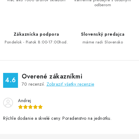
odberom
c
i
e
p
Zákaznícka podpora
Slovenský predajca
r
Pondelok - Piatok 8:00-17:00hod.
máme radi Slovensko
v
k
y
v
Overené zákazníkmi
ý
4.6
70
recenzií.
Zobraziť všetky recenzie
p
i
Andrej
s
u
Rýchle dodanie a skvelé ceny. Poradenstvo na jednotku.