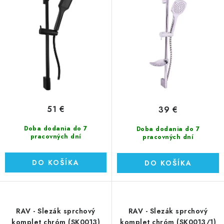
u
o
k
d
t
u
o
k
v
t
o
v
51 €
39 €
Doba dodania do 7
Doba dodania do 7
pracovných dní
pracovných dní
DO KOŠÍKA
DO KOŠÍKA
RAV - Slezák sprchový
RAV - Slezák sprchový
komplet chróm (SK0013)
komplet chróm (SK0013/1)