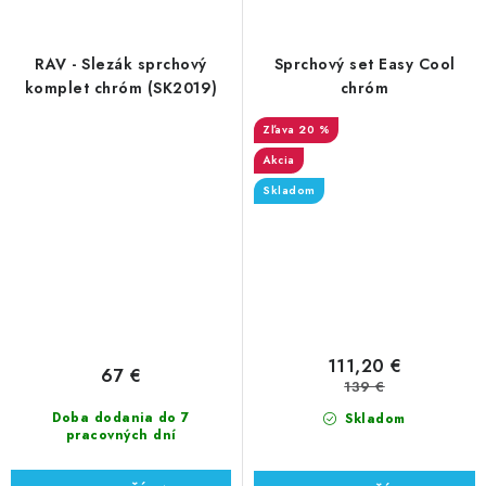
RAV - Slezák sprchový
Sprchový set Easy Cool
komplet chróm (SK2019)
chróm
20 %
Akcia
Skladom
111,20 €
67 €
139 €
Doba dodania do 7
Skladom
pracovných dní