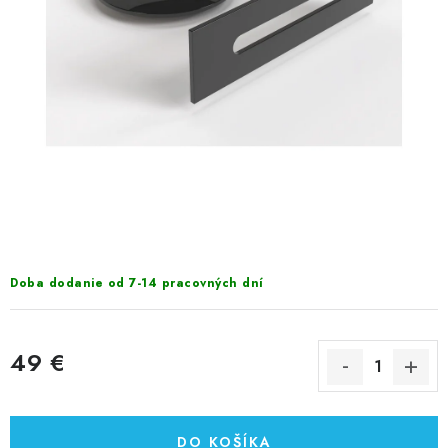
VÝPREDAJ
PRÍSLUŠENSTVO K SPRCHOVÝM KÚTOM A
NÁHRADNÉ DIELY
Doprava a Platby
Obchodné podmienky
Reklamačný poriadok
Blog
Ochrana osobných údajov GDPR
Kontakty
Predajňa Nitra
Formulár na vrátenie tovaru
Doba dodanie od 7-14 pracovných dní
49 €
Jednotková cena:
DO KOŠÍKA