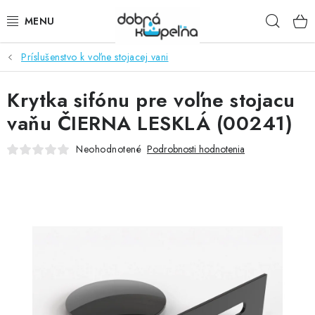
Prejsť
Hľad
na
obsah
Príslušenstvo k voľne stojacej vani
SPRCHOVÉ KÚTY
Krytka sifónu pre voľne stojacu
SPRCHOVÉ DVERE
vaňu ČIERNA LESKLÁ (00241)
BATÉRIE
Neohodnotené
Podrobnosti hodnotenia
VANE
KÚPEĽŇOVÝ NÁBYTOK
DOPLNKY
SANITA