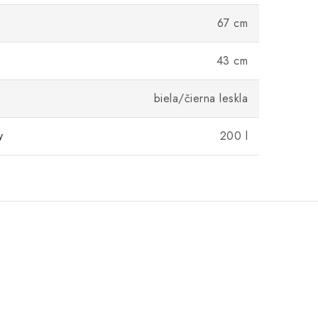
67 cm
43 cm
biela/čierna leskla
y
200 l