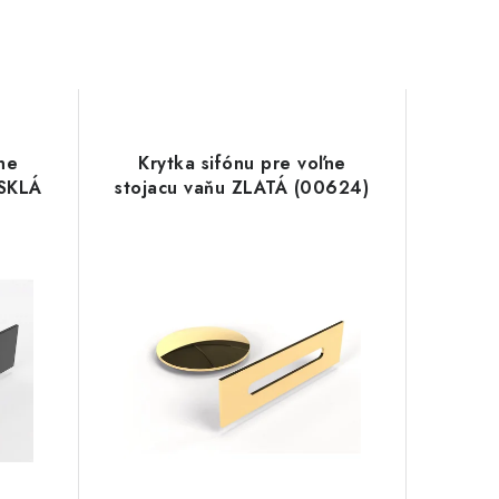
ne
Krytka sifónu pre voľne
ESKLÁ
stojacu vaňu ZLATÁ (00624)