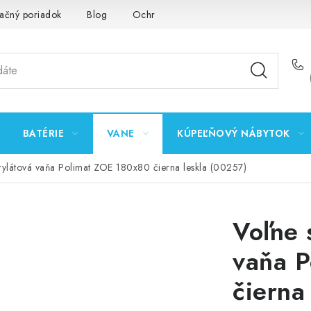
ačný poriadok
Blog
Ochrana osobných údajov GDPR
K
BATÉRIE
VANE
KÚPEĽŇOVÝ NÁBYTOK
krylátová vaňa Polimat ZOE 180x80 čierna leskla (00257)
Voľne 
vaňa 
čierna