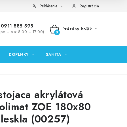
ontakty
Predajňa Nitra
Formulár na vrátenie tovaru
Prihlásenie
Registrácia
0911 885 595
Prázdny košík
(po – pia: 8:00 – 17:00)
NÁKUPNÝ
KOŠÍK
DOPLNKY
SANITA
stojaca akrylátová
Polimat ZOE 180x80
 leskla (00257)