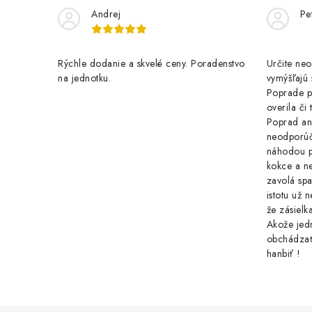
Andrej
Pe
Rýchle dodanie a skvelé ceny. Poradenstvo
Určite ne
na jednotku.
vymýšľajú 
Poprade p
overila či
Poprad ani
neodporúč
náhodou p
kokce a n
zavolá spa
istotu už 
že zásielk
Akože jedn
obchádzať
hanbiť !