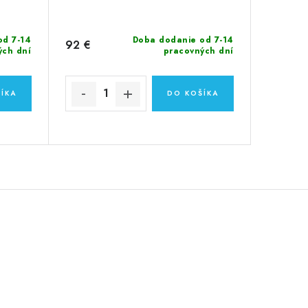
od 7-14
Doba dodanie od 7-14
92 €
ých dní
pracovných dní
ÍKA
DO KOŠÍKA