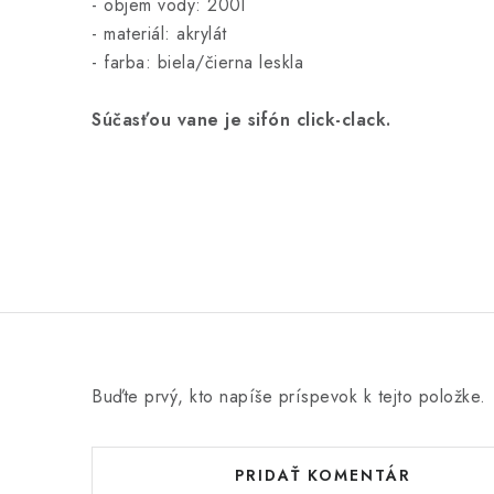
- objem vody: 200l
- materiál: akrylát
- farba: biela/čierna leskla
Súčasťou vane je sifón click-clack.
Buďte prvý, kto napíše príspevok k tejto položke.
PRIDAŤ KOMENTÁR