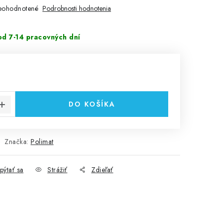
eohodnotené
Podrobnosti hodnotenia
d 7-14 pracovných dní
cena:
DO KOŠÍKA
Značka:
Polimat
pýtať sa
Strážiť
Zdieľať