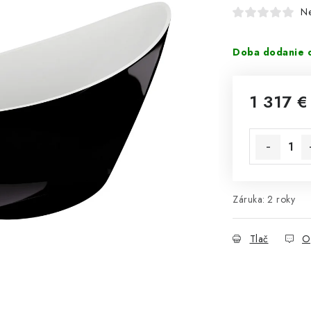
N
Doba dodanie o
1 317 €
Jednotková 
Záruka
:
2 roky
Tlač
O