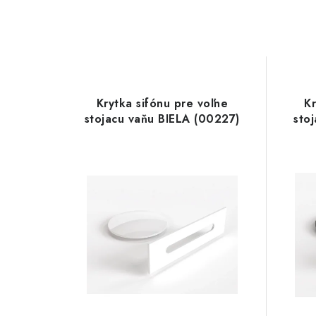
Krytka sifónu pre voľne
Kr
stojacu vaňu BIELA (00227)
sto