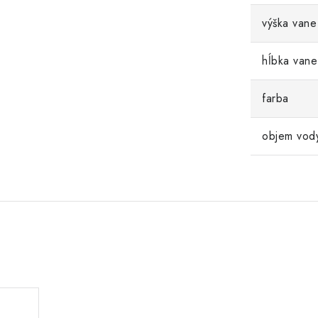
výška vane
hĺbka vane
farba
objem vod