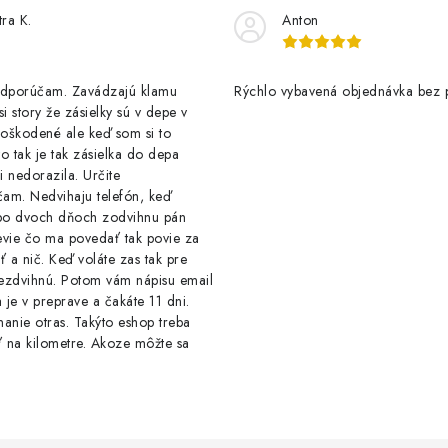
tra K.
Anton
odporúčam. Zavádzajú klamu
Rýchlo vybavená objednávka bez 
si story že zásielky sú v depe v
oškodené ale keď som si to
 to tak je tak zásielka do depa
 nedorazila. Určite
am. Nedvihaju telefón, keď
o dvoch dňoch zodvihnu pán
evie čo ma povedať tak povie za
ť a nič. Keď voláte zas tak pre
nezdvihnú. Potom vám nápisu email
a je v preprave a čakáte 11 dni.
anie otras. Takýto eshop treba
 na kilometre. Akoze môžte sa