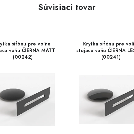
Súvisiaci tovar
ytka sifónu pre voľne
Krytka sifónu pre voľ
jacu vaňu ČIERNA MATT
stojacu vaňu ČIERNA L
(00242)
(00241)