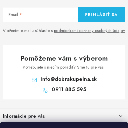
Email
PRIHLÁSIŤ SA
Vložením e-mailu súhlasíte s
podmienkami ochrany osobných údajov
Pomôžeme vám s výberom
Potrebujete s niečím poradiť? Sme tu pre vás!
info
@
dobrakupelna.sk
0911 885 595
Z
á
Informácie pre vás
p
ä
Doprava a Platby