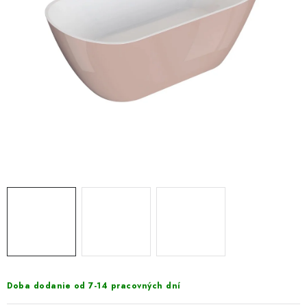
VÝPREDAJ
PRÍSLUŠENSTVO K SPRCHOVÝM KÚTOM A
NÁHRADNÉ DIELY
Doprava a Platby
Obchodné podmienky
Reklamačný poriadok
Blog
Ochrana osobných údajov GDPR
Kontakty
Predajňa Nitra
Formulár na vrátenie tovaru
Doba dodanie od 7-14 pracovných dní