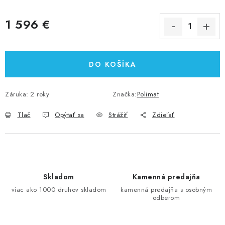
1 596 €
Jednotková cena:
DO KOŠÍKA
Záruka
:
2 roky
Značka:
Polimat
Tlač
Opýtať sa
Strážiť
Zdieľať
Skladom
Kamenná predajňa
viac ako 1000 druhov skladom
kamenná predajňa s osobným
odberom