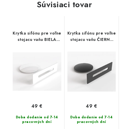
Súvisiaci tovar
Krytka sifónu pre voľne
Krytka sifónu pre voľne
stojacu vaňu BIELA
stojacu vaňu ČIERNA
(00227)
MATT (00242)
49 €
49 €
Doba dodanie od 7-14
Doba dodanie od 7-14
pracovných dní
pracovných dní