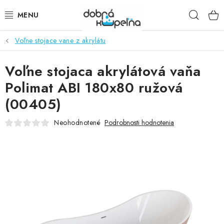
Prejsť
Hľad
na
obsah
Voľne stojace vane z akrylátu
SPRCHOVÉ KÚTY
Voľne stojaca akrylátová vaňa
SPRCHOVÉ DVERE
Polimat ABI 180x80 ružová
BATÉRIE
(00405)
VANE
Neohodnotené
Podrobnosti hodnotenia
KÚPEĽŇOVÝ NÁBYTOK
DOPLNKY
SANITA