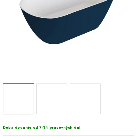
VÝPREDAJ
PRÍSLUŠENSTVO K SPRCHOVÝM KÚTOM A
NÁHRADNÉ DIELY
Doprava a Platby
Obchodné podmienky
Reklamačný poriadok
Blog
Ochrana osobných údajov GDPR
Kontakty
Predajňa Nitra
Formulár na vrátenie tovaru
Doba dodanie od 7-14 pracovných dní