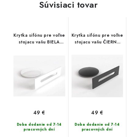
Súvisiaci tovar
Krytka sifónu pre voľne
Krytka sifónu pre voľne
stojacu vaňu BIELA
stojacu vaňu ČIERNA
(00227)
MATT (00242)
49 €
49 €
Doba dodanie od 7-14
Doba dodanie od 7-14
pracovných dní
pracovných dní