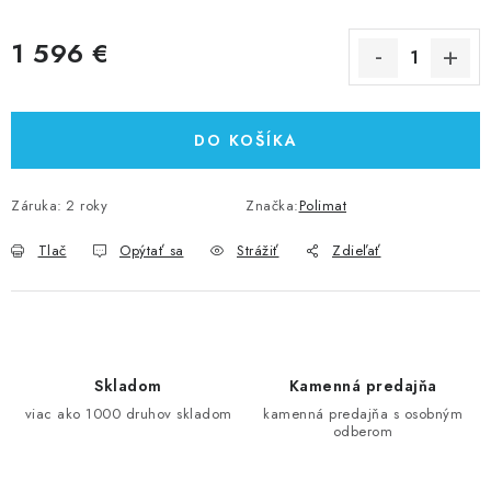
1 596 €
Jednotková cena:
DO KOŠÍKA
Záruka
:
2 roky
Značka:
Polimat
Tlač
Opýtať sa
Strážiť
Zdieľať
Skladom
Kamenná predajňa
viac ako 1000 druhov skladom
kamenná predajňa s osobným
odberom