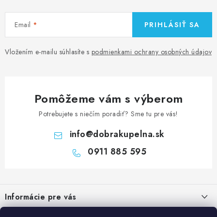
Email
PRIHLÁSIŤ SA
Vložením e-mailu súhlasíte s
podmienkami ochrany osobných údajov
Pomôžeme vám s výberom
Potrebujete s niečím poradiť? Sme tu pre vás!
info
@
dobrakupelna.sk
0911 885 595
Z
á
Informácie pre vás
p
ä
Doprava a Platby