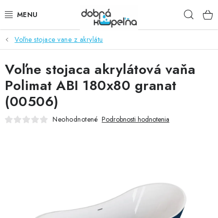
Prejsť
Hľad
na
obsah
Voľne stojace vane z akrylátu
SPRCHOVÉ KÚTY
Voľne stojaca akrylátová vaňa
SPRCHOVÉ DVERE
Polimat ABI 180x80 granat
BATÉRIE
(00506)
VANE
Neohodnotené
Podrobnosti hodnotenia
KÚPEĽŇOVÝ NÁBYTOK
DOPLNKY
SANITA