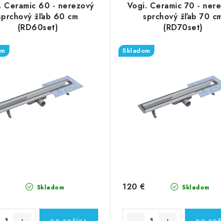
. Ceramic 60 - nerezový
Vogi. Ceramic 70 - ner
sprchový žľab 60 cm
sprchový žľab 70 c
(RD60set)
(RD70set)
om
Skladom
120 €
Skladom
Skladom