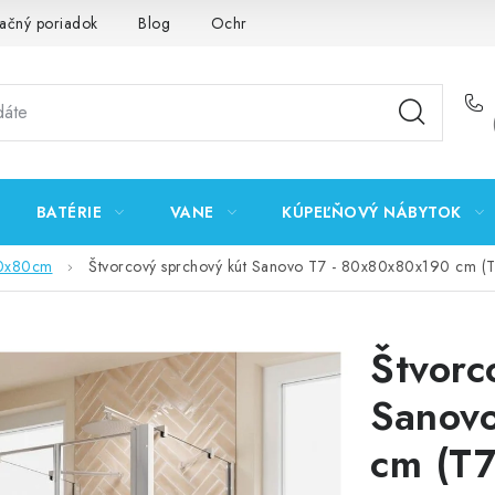
ačný poriadok
Blog
Ochrana osobných údajov GDPR
K
BATÉRIE
VANE
KÚPEĽŇOVÝ NÁBYTOK
0x80cm
Štvorcový sprchový kút Sanovo T7 - 80x80x80x190 cm 
Štvorc
Sanov
cm (T