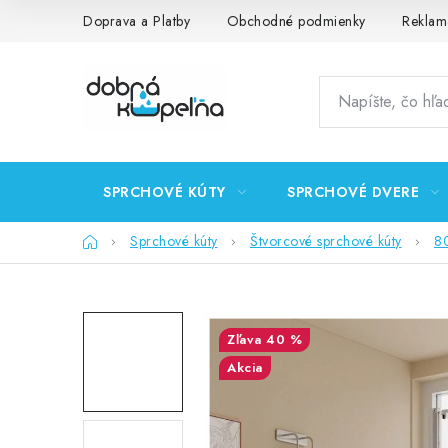
Prejsť
Doprava a Platby
Obchodné podmienky
Reklam
na
obsah
SPRCHOVÉ KÚTY
SPRCHOVÉ DVERE
Domov
Sprchové kúty
Štvorcové sprchové kúty
8
40 %
Akcia