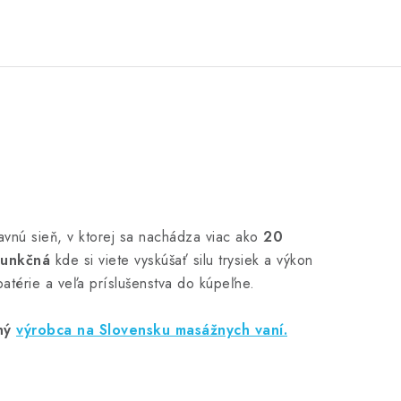
avnú sieň, v ktorej sa nachádza viac ako
20
funkčná
kde si viete vyskúšať silu trysiek a výkon
atérie a veľa príslušenstva do kúpeľne.
ný
výrobca na Slovensku masážnych vaní.