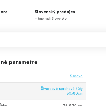
pora
Slovenský predajca
-
máme radi Slovensko
né parametre
Sanovo
Štvorcové sprchové kúty
80x80cm
ĺbka
76,5-79 cm