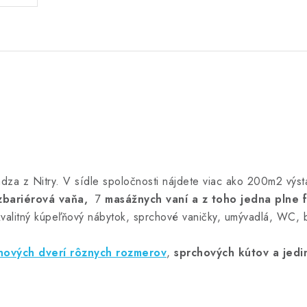
dza z Nitry. V sídle spoločnosti nájdete viac ako 200m2 výst
zbariérová vaňa,
7
masážnych vaní a z toho jedna plne 
kvalitný kúpeľňový nábytok, sprchové vaničky, umývadlá, WC, b
hových dverí rôznych rozmerov
,
sprchových kútov
a jedi