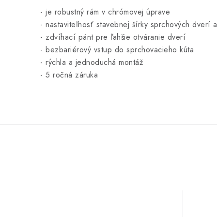
- je
robustný rám v chrómovej úprave
- nastaviteľnosť stavebnej šírky sprchových dverí 
- zdvíhací pánt pre ľahšie otváranie dverí
- bezbariérový vstup do sprchovacieho kúta
- rýchla a jednoduchá montáž
- 5 ročná záruka