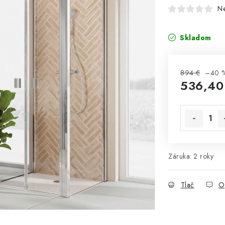
N
Skladom
894 €
–40 
536,40
Jednotková 
Záruka
:
2 roky
Tlač
O