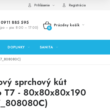
ontakty
Predajňa Nitra
Formulár na vrátenie tovaru
Prihlásenie
Registrácia
0911 885 595
Prázdny košík
(po – pia: 8:00 – 17:00)
NÁKUPNÝ
KOŠÍK
DOPLNKY
SANITA
(T7_808080C)
ový sprchový kút
o T7 - 80x80x80x190
7_808080C)