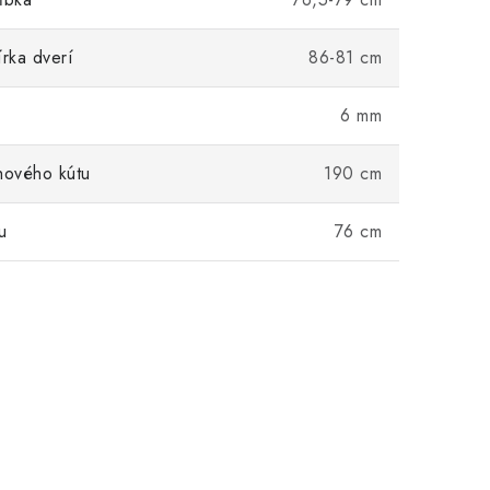
írka dverí
86-81 cm
6 mm
hového kútu
190 cm
u
76 cm