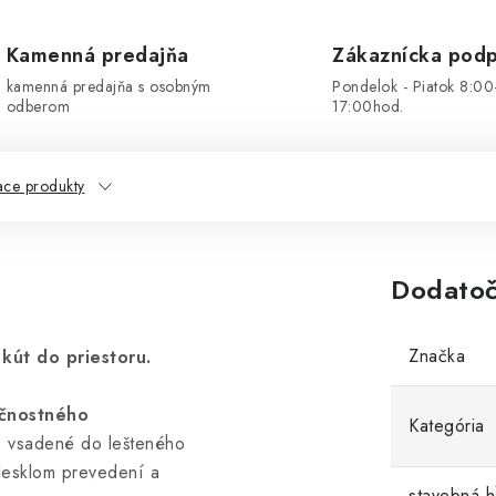
Kamenná predajňa
Zákaznícka pod
kamenná predajňa s osobným
Pondelok - Piatok 8:00
odberom
17:00hod.
ace produkty
Dodatoč
Značka
kút do priestoru.
ečnostného
Kategória
je vsadené do lešteného
lesklom prevedení a
stavebná h