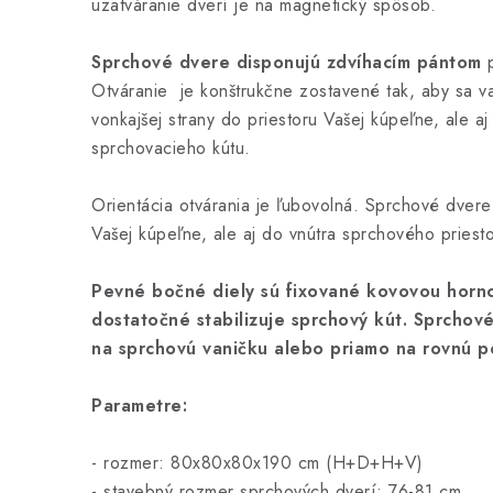
uzatváranie dverí je na magnetický spôsob.
Sprchové dvere disponujú zdvíhacím pántom
p
Otváranie je konštrukčne zostavené tak, aby sa var
vonkajšej strany do priestoru Vašej kúpeľne, ale aj
sprchovacieho kútu.
Orientácia otvárania je ľubovolná. Sprchové dvere 
Vašej kúpeľne, ale aj do vnútra sprchového priesto
Pevné bočné diely sú fixované kovovou horn
dostatočné stabilizuje sprchový kút.
Sprchové
na sprchovú vaničku alebo priamo na rovnú p
Parametre:
- rozmer: 80x80x80x190 cm (H+D+H+V)
- stavebný rozmer sprchových dverí: 76-81 cm