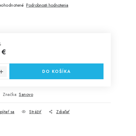
eohodnotené
Podrobnosti hodnotenia
%
 €
cena:
DO KOŠÍKA
Značka:
Sanovo
pýtať sa
Strážiť
Zdieľať