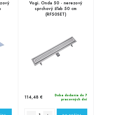
ezový
Vogi. Onda 50 - nerezový
m
sprchový žľab 50 cm
(RF50SET)
Doba dodania do 7
114,48 €
pracovných dní