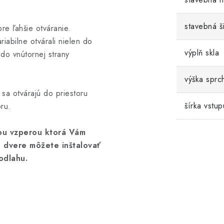
stavebná š
re ľahšie otváranie.
iabilne otvárali nielen do
výplň skla
 do vnútornej strany
výška sprc
sa otvárajú do priestoru
šírka vstup
ru.
ou vzperou ktorá Vám
 dvere môžete inštalovať
odlahu.