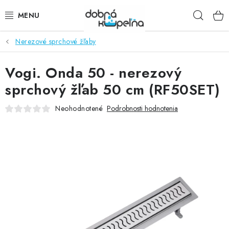
Prejsť
Hľad
na
obsah
Nerezové sprchové žľaby
SPRCHOVÉ KÚTY
Vogi. Onda 50 - nerezový
SPRCHOVÉ DVERE
sprchový žľab 50 cm (RF50SET)
BATÉRIE
Neohodnotené
Podrobnosti hodnotenia
VANE
KÚPEĽŇOVÝ NÁBYTOK
DOPLNKY
SANITA