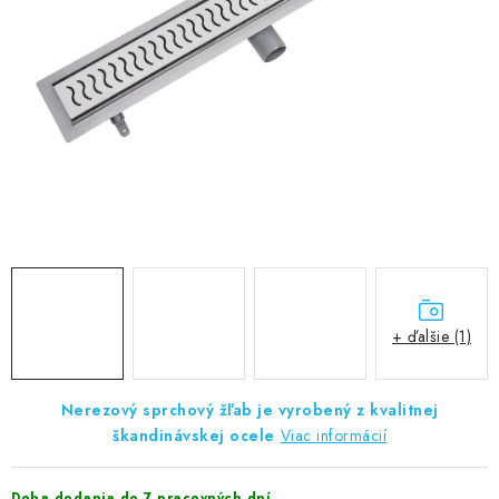
VÝPREDAJ
PRÍSLUŠENSTVO K SPRCHOVÝM KÚTOM A
NÁHRADNÉ DIELY
Doprava a Platby
Obchodné podmienky
Reklamačný poriadok
Blog
Ochrana osobných údajov GDPR
Kontakty
Predajňa Nitra
Formulár na vrátenie tovaru
+ ďalšie (1)
Nerezový sprchový žľab je vyrobený z kvalitnej
škandinávskej ocele
Viac informácií
Doba dodania do 7 pracovných dní