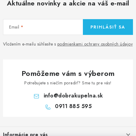
Aktuálne novinky a akcie na váš e-mail
Email
PRIHLÁSIŤ SA
Vložením e-mailu súhlasíte s
podmienkami ochrany osobných údajov
Pomôžeme vám s výberom
Potrebujete s niečím poradiť? Sme tu pre vás!
info
@
dobrakupelna.sk
0911 885 595
Z
á
Informácie pre vás