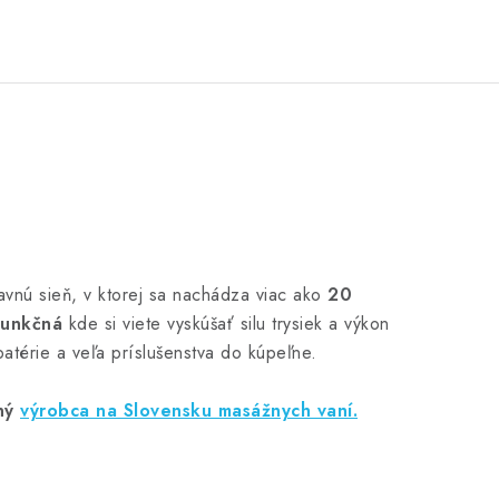
avnú sieň, v ktorej sa nachádza viac ako
20
funkčná
kde si viete vyskúšať silu trysiek a výkon
atérie a veľa príslušenstva do kúpeľne.
ný
výrobca na Slovensku masážnych vaní.