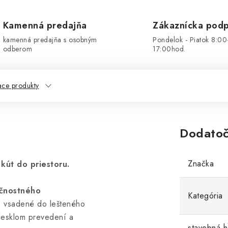
Kamenná predajňa
Zákaznícka pod
kamenná predajňa s osobným
Pondelok - Piatok 8:00
odberom
17:00hod.
ace produkty
Dodatoč
Značka
kút do priestoru.
ečnostného
Kategória
je vsadené do lešteného
lesklom prevedení a
stavebná h