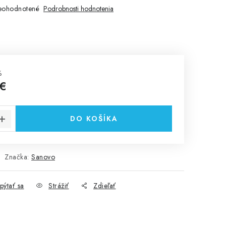
eohodnotené
Podrobnosti hodnotenia
%
 €
cena:
DO KOŠÍKA
Značka:
Sanovo
pýtať sa
Strážiť
Zdieľať