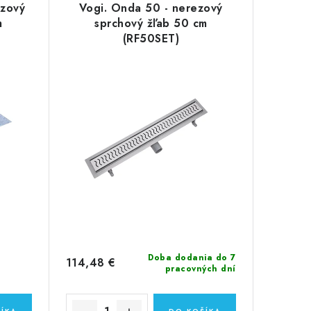
ezový
Vogi. Onda 50 - nerezový
m
sprchový žľab 50 cm
(RF50SET)
Doba dodania do 7
114,48 €
pracovných dní