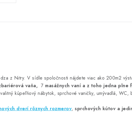
dza z Nitry. V sídle spoločnosti nájdete viac ako 200m2 výst
zbariérová vaňa,
7
masážnych vaní a z toho jedna plne 
kvalitný kúpeľňový nábytok, sprchové vaničky, umývadlá, WC, b
hových dverí rôznych rozmerov
,
sprchových kútov
a jedi