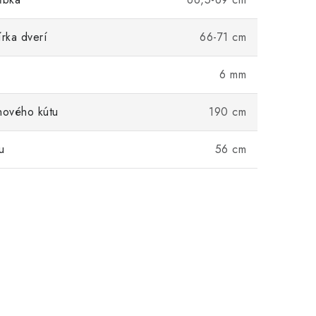
írka dverí
66-71 cm
6 mm
hového kútu
190 cm
u
56 cm