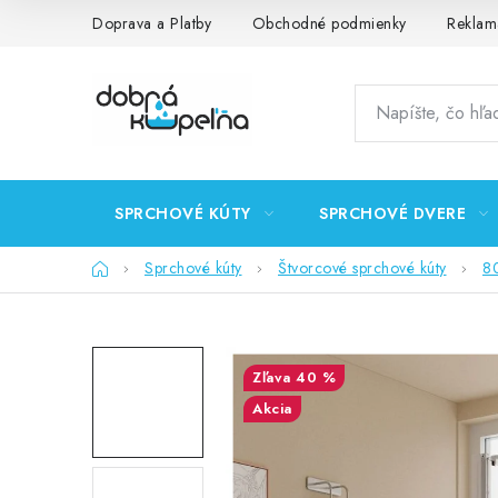
Prejsť
Doprava a Platby
Obchodné podmienky
Reklam
na
obsah
SPRCHOVÉ KÚTY
SPRCHOVÉ DVERE
Domov
Sprchové kúty
Štvorcové sprchové kúty
8
40 %
Akcia