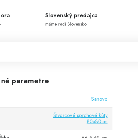
pora
Slovenský predajca
-
máme radi Slovensko
né parametre
Sanovo
Štvorcové sprchové kúty
80x80cm
ĺbka
66,5-69 cm