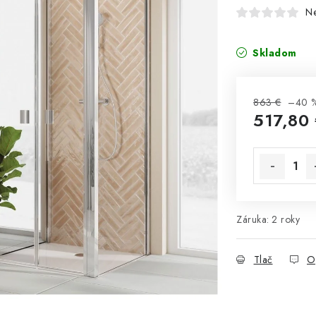
N
Skladom
863 €
–40 
517,80
Jednotková 
Záruka
:
2 roky
Tlač
O