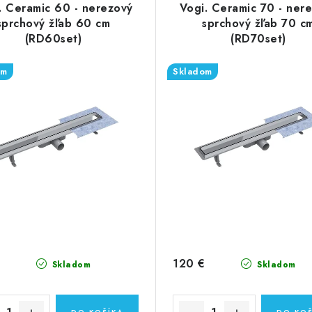
. Ceramic 60 - nerezový
Vogi. Ceramic 70 - ner
sprchový žľab 60 cm
sprchový žľab 70 c
(RD60set)
(RD70set)
om
Skladom
120 €
Skladom
Skladom