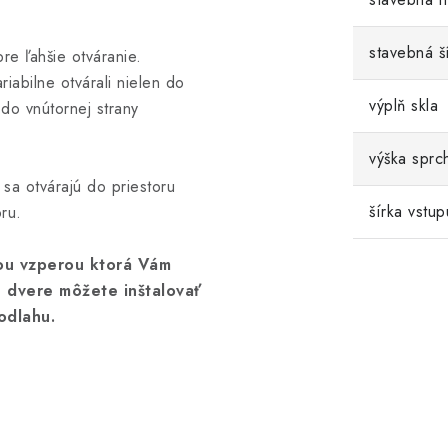
stavebná š
re ľahšie otváranie.
iabilne otvárali nielen do
výplň skla
 do vnútornej strany
výška sprc
sa otvárajú do priestoru
šírka vstup
ru.
ou vzperou ktorá Vám
 dvere môžete inštalovať
odlahu.