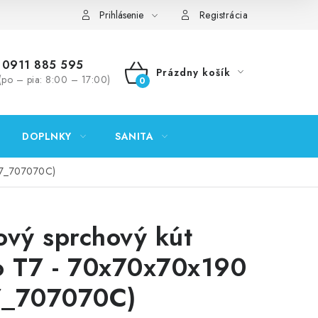
ontakty
Predajňa Nitra
Formulár na vrátenie tovaru
Prihlásenie
Registrácia
0911 885 595
Prázdny košík
(po – pia: 8:00 – 17:00)
NÁKUPNÝ
KOŠÍK
DOPLNKY
SANITA
(T7_707070C)
ový sprchový kút
o T7 - 70x70x70x190
7_707070C)