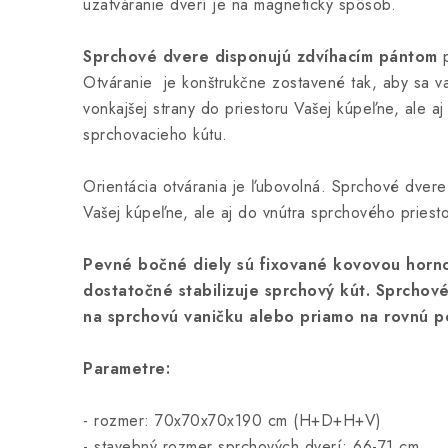
uzatváranie dverí je na magnetický spôsob.
Sprchové dvere disponujú zdvíhacím pántom
p
Otváranie je konštrukčne zostavené tak, aby sa var
vonkajšej strany do priestoru Vašej kúpeľne, ale aj
sprchovacieho kútu.
Orientácia otvárania je ľubovolná. Sprchové dvere 
Vašej kúpeľne, ale aj do vnútra sprchového priesto
Pevné bočné diely sú fixované kovovou horn
dostatočné stabilizuje sprchový kút.
Sprchové
na sprchovú vaničku alebo priamo na rovnú p
Parametre:
- rozmer: 70x70x70x190 cm (H+D+H+V)
- stavebný rozmer sprchových dverí: 66-71 cm