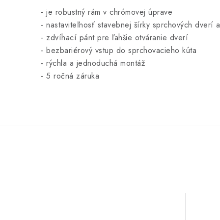
- je
robustný rám v chrómovej úprave
- nastaviteľnosť stavebnej šírky sprchových dverí 
- zdvíhací pánt pre ľahšie otváranie dverí
- bezbariérový vstup do sprchovacieho kúta
- rýchla a jednoduchá montáž
- 5 ročná záruka