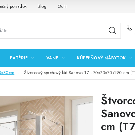
ačný poriadok
Blog
Ochrana osobných údajov GDPR
K
BATÉRIE
VANE
KÚPEĽŇOVÝ NÁBYTOK
0x80cm
Štvorcový sprchový kút Sanovo T7 - 70x70x70x190 cm 
Štvorc
Sanov
cm (T