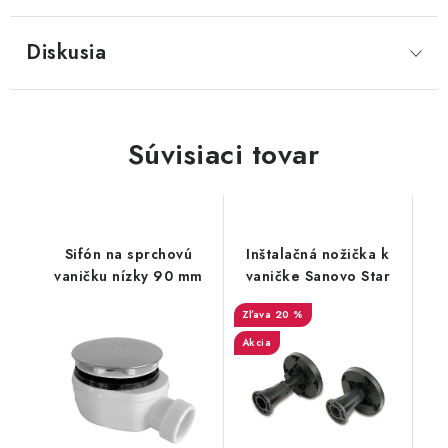
Diskusia
Súvisiaci tovar
Sifón na sprchovú
Inštalačná nožička k
vaničku nízky 90 mm
vaničke Sanovo Star
20 %
Akcia