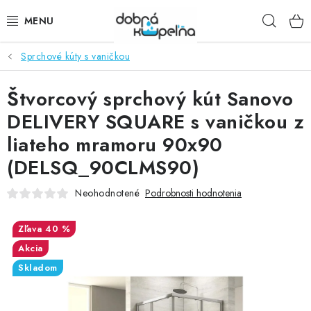
Prejsť
Hľad
na
obsah
Sprchové kúty s vaničkou
SPRCHOVÉ KÚTY
Štvorcový sprchový kút Sanovo
SPRCHOVÉ DVERE
DELIVERY SQUARE s vaničkou z
BATÉRIE
liateho mramoru 90x90
(DELSQ_90CLMS90)
VANE
Neohodnotené
Podrobnosti hodnotenia
KÚPEĽŇOVÝ NÁBYTOK
40 %
DOPLNKY
Akcia
Skladom
SANITA