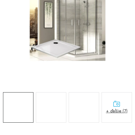
VÝPREDAJ
PRÍSLUŠENSTVO K SPRCHOVÝM KÚTOM A
NÁHRADNÉ DIELY
Doprava a Platby
Obchodné podmienky
Reklamačný poriadok
Blog
Ochrana osobných údajov GDPR
Kontakty
Predajňa Nitra
Formulár na vrátenie tovaru
+ ďalšie (7)