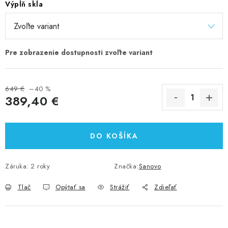
Výplň skla
649 €
–40 %
389,40 €
Jednotková cena:
DO KOŠÍKA
Záruka
:
2 roky
Značka:
Sanovo
Tlač
Opýtať sa
Strážiť
Zdieľať