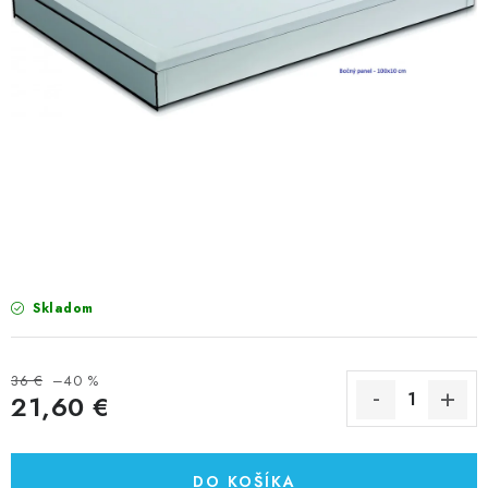
VÝPREDAJ
PRÍSLUŠENSTVO K SPRCHOVÝM KÚTOM A
NÁHRADNÉ DIELY
Doprava a Platby
Obchodné podmienky
Reklamačný poriadok
Blog
Ochrana osobných údajov GDPR
Kontakty
Predajňa Nitra
Formulár na vrátenie tovaru
Skladom
36 €
–40 %
21,60 €
Jednotková cena:
DO KOŠÍKA