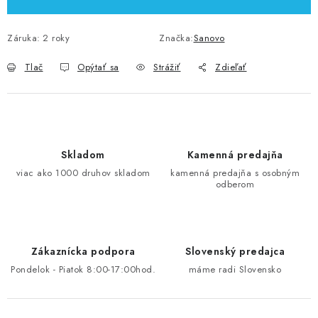
Záruka
:
2 roky
Značka:
Sanovo
Tlač
Opýtať sa
Strážiť
Zdieľať
Skladom
Kamenná predajňa
viac ako 1000 druhov skladom
kamenná predajňa s osobným
odberom
Zákaznícka podpora
Slovenský predajca
Pondelok - Piatok 8:00-17:00hod.
máme radi Slovensko