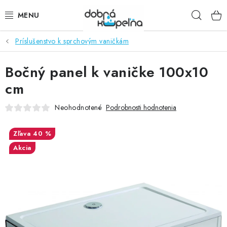
Prejsť
Hľad
na
obsah
Príslušenstvo k sprchovým vaničkám
SPRCHOVÉ KÚTY
Bočný panel k vaničke 100x10
SPRCHOVÉ DVERE
cm
BATÉRIE
Neohodnotené
Podrobnosti hodnotenia
VANE
40 %
Akcia
KÚPEĽŇOVÝ NÁBYTOK
DOPLNKY
SANITA