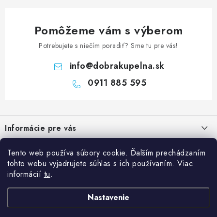
Pomôžeme vám s výberom
Potrebujete s niečím poradiť? Sme tu pre vás!
info
@
dobrakupelna.sk
0911 885 595
Z
á
Informácie pre vás
p
ä
Doprava a Platby
Tento web používa súbory cookie. Ďalším prechádzaním
Kategórie
t
tohto webu vyjadrujete súhlas s ich používaním. Viac
Obchodné podmienky
i
Sprchové dvere
informácií
tu
.
Blog
e
Reklamačný poriadok
Sprchové kúty a vaničky
Kedy rekonštruovať kúpeľňu a prečo je výmena sprchového kúta
Nastavenie
Blog
Vane
dobrý investičný krok?