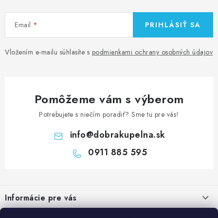
Email
PRIHLÁSIŤ SA
Vložením e-mailu súhlasíte s
podmienkami ochrany osobných údajov
Pomôžeme vám s výberom
Potrebujete s niečím poradiť? Sme tu pre vás!
info
@
dobrakupelna.sk
0911 885 595
Z
á
Informácie pre vás
p
ä
Doprava a Platby