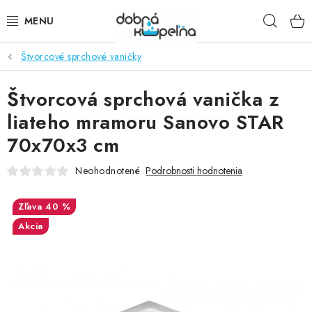
Prejsť
Hľad
na
obsah
Štvorcové sprchové vaničky
SPRCHOVÉ KÚTY
Štvorcová sprchová vanička z
SPRCHOVÉ DVERE
liateho mramoru Sanovo STAR
BATÉRIE
70x70x3 cm
VANE
Neohodnotené
Podrobnosti hodnotenia
KÚPEĽŇOVÝ NÁBYTOK
40 %
Akcia
DOPLNKY
SANITA