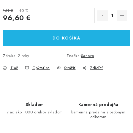
161 €
–40 %
96,60 €
Jednotková cena:
DO KOŠÍKA
Záruka
:
2 roky
Značka:
Sanovo
Tlač
Opýtať sa
Strážiť
Zdieľať
Skladom
Kamenná predajňa
viac ako 1000 druhov skladom
kamenná predajňa s osobným
odberom