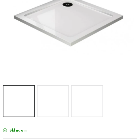
VÝPREDAJ
PRÍSLUŠENSTVO K SPRCHOVÝM KÚTOM A
NÁHRADNÉ DIELY
Doprava a Platby
Obchodné podmienky
Reklamačný poriadok
Blog
Ochrana osobných údajov GDPR
Kontakty
Predajňa Nitra
Formulár na vrátenie tovaru
Skladom