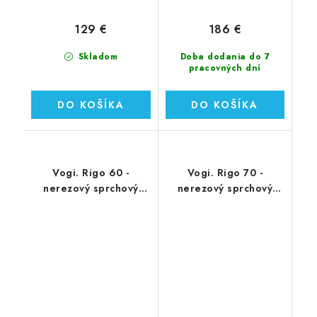
129 €
186 €
Skladom
Doba dodania do 7
pracovných dní
DO KOŠÍKA
DO KOŠÍKA
Vogi. Rigo 60 -
Vogi. Rigo 70 -
nerezový sprchový
nerezový sprchový
žľab 60 cm (RP60set)
žľab 70 cm (RP70set)