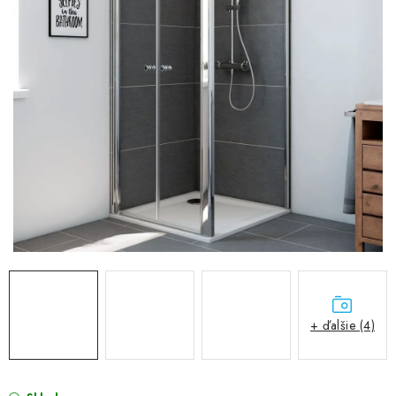
VÝPREDAJ
PRÍSLUŠENSTVO K SPRCHOVÝM KÚTOM A
NÁHRADNÉ DIELY
Doprava a Platby
Obchodné podmienky
Reklamačný poriadok
Blog
Ochrana osobných údajov GDPR
Kontakty
Predajňa Nitra
Formulár na vrátenie tovaru
+ ďalšie (4)