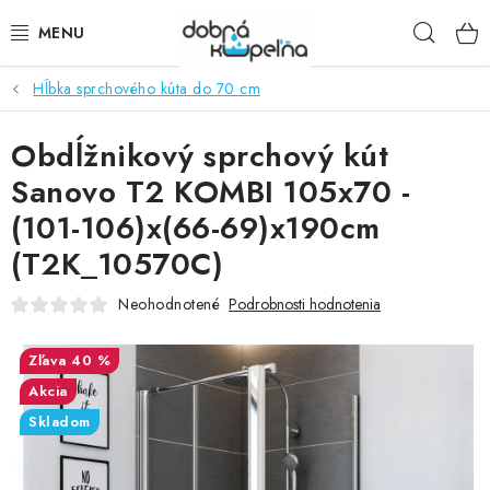
Prejsť
Hľad
na
obsah
Hĺbka sprchového kúta do 70 cm
SPRCHOVÉ KÚTY
Obdĺžnikový sprchový kút
SPRCHOVÉ DVERE
Sanovo T2 KOMBI 105x70 -
BATÉRIE
(101-106)x(66-69)x190cm
(T2K_10570C)
VANE
Neohodnotené
Podrobnosti hodnotenia
KÚPEĽŇOVÝ NÁBYTOK
40 %
DOPLNKY
Akcia
Skladom
SANITA