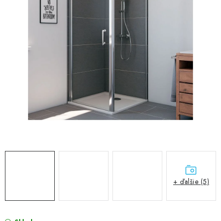
VÝPREDAJ
PRÍSLUŠENSTVO K SPRCHOVÝM KÚTOM A
NÁHRADNÉ DIELY
Doprava a Platby
Obchodné podmienky
Reklamačný poriadok
Blog
Ochrana osobných údajov GDPR
Kontakty
Predajňa Nitra
Formulár na vrátenie tovaru
+ ďalšie (5)