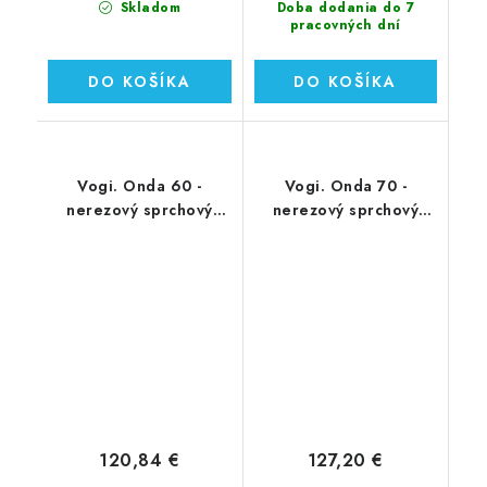
Skladom
Doba dodania do 7
pracovných dní
DO KOŠÍKA
DO KOŠÍKA
Vogi. Onda 60 -
Vogi. Onda 70 -
nerezový sprchový
nerezový sprchový
žľab 60 cm (RF60SET)
žľab 70 cm (RF70SET)
120,84 €
127,20 €