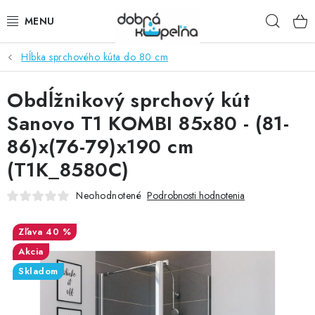
Prejsť
Hľad
na
obsah
Hĺbka sprchového kúta do 80 cm
SPRCHOVÉ KÚTY
Obdĺžnikový sprchový kút
SPRCHOVÉ DVERE
Sanovo T1 KOMBI 85x80 - (81-
BATÉRIE
86)x(76-79)x190 cm
(T1K_8580C)
VANE
Neohodnotené
Podrobnosti hodnotenia
KÚPEĽŇOVÝ NÁBYTOK
40 %
DOPLNKY
Akcia
Skladom
SANITA