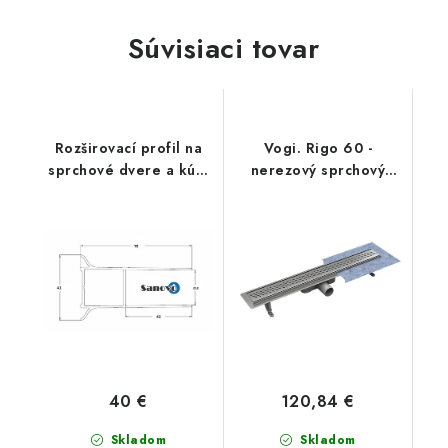
Súvisiaci tovar
Rozširovací profil na
Vogi. Rigo 60 -
sprchové dvere a kúty
nerezový sprchový
20 mm
žľab 60 cm (RP60set)
40 €
120,84 €
Skladom
Skladom