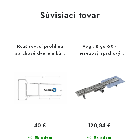
Súvisiaci tovar
Rozširovací profil na
Vogi. Rigo 60 -
sprchové dvere a kúty
nerezový sprchový
20 mm
žľab 60 cm (RP60set)
40 €
120,84 €
Skladom
Skladom