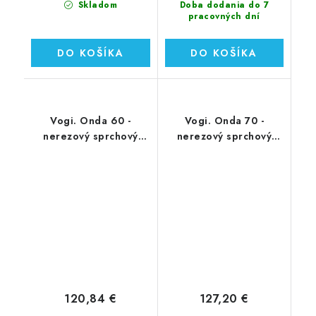
Skladom
Doba dodania do 7
pracovných dní
DO KOŠÍKA
DO KOŠÍKA
Vogi. Onda 60 -
Vogi. Onda 70 -
nerezový sprchový
nerezový sprchový
žľab 60 cm (RF60SET)
žľab 70 cm (RF70SET)
120,84 €
127,20 €