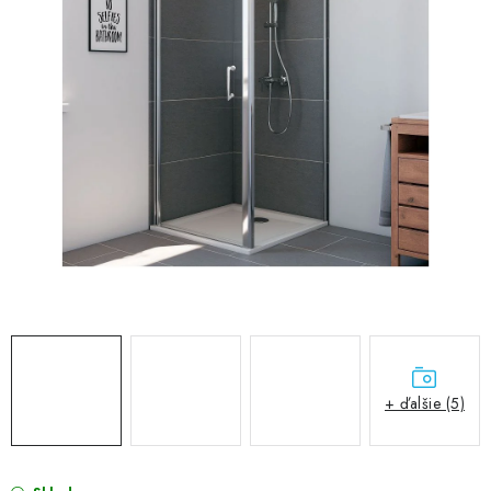
VÝPREDAJ
PRÍSLUŠENSTVO K SPRCHOVÝM KÚTOM A
NÁHRADNÉ DIELY
Doprava a Platby
Obchodné podmienky
Reklamačný poriadok
Blog
Ochrana osobných údajov GDPR
Kontakty
Predajňa Nitra
Formulár na vrátenie tovaru
+ ďalšie (5)