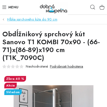
Prejsť
Hľad
na
obsah
Hĺbka sprchového kúta do 90 cm
SPRCHOVÉ KÚTY
Obdĺžnikový sprchový kút
SPRCHOVÉ DVERE
Sanovo T1 KOMBI 70x90 - (66-
BATÉRIE
71)x(86-89)x190 cm
(T1K_7090C)
VANE
Neohodnotené
Podrobnosti hodnotenia
KÚPEĽŇOVÝ NÁBYTOK
40 %
DOPLNKY
Akcia
Skladom
SANITA