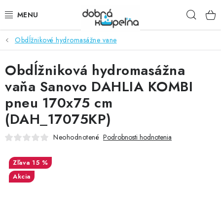
Prejsť
Hľad
na
obsah
Obdĺžnikové hydromasážne vane
SPRCHOVÉ KÚTY
Obdĺžniková hydromasážna
SPRCHOVÉ DVERE
vaňa Sanovo DAHLIA KOMBI
BATÉRIE
pneu 170x75 cm
(DAH_17075KP)
VANE
Neohodnotené
Podrobnosti hodnotenia
KÚPEĽŇOVÝ NÁBYTOK
15 %
DOPLNKY
Akcia
SANITA