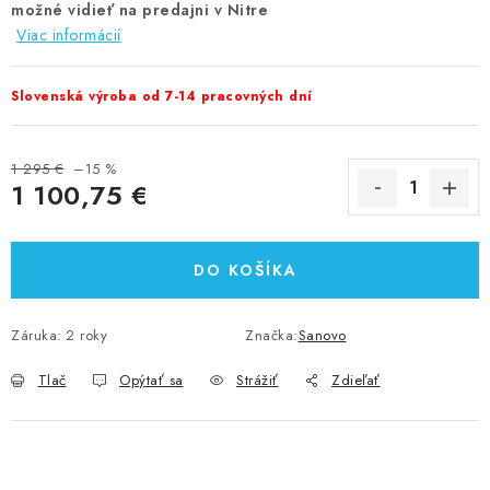
možné vidieť na predajni v Nitre
Viac informácií
Slovenská výroba od 7-14 pracovných dní
1 295 €
–15 %
1 100,75 €
Jednotková cena:
DO KOŠÍKA
Záruka
:
2 roky
Značka:
Sanovo
Tlač
Opýtať sa
Strážiť
Zdieľať