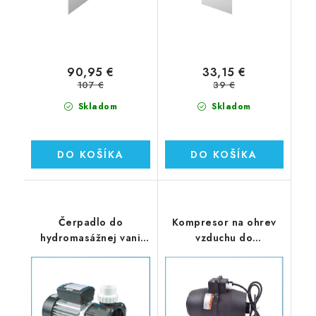
90,95 €
33,15 €
107 €
39 €
Skladom
Skladom
DO KOŠÍKA
DO KOŠÍKA
Čerpadlo do
Kompresor na ohrev
hydromasážnej vani
vzduchu do
900W (WM120)
hydromasážnej vane
700W