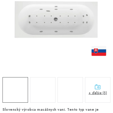
VÝPREDAJ
PRÍSLUŠENSTVO K SPRCHOVÝM KÚTOM A
NÁHRADNÉ DIELY
Doprava a Platby
Obchodné podmienky
Reklamačný poriadok
Blog
Ochrana osobných údajov GDPR
Kontakty
Predajňa Nitra
Formulár na vrátenie tovaru
+ ďalšie (5)
Slovenský výrobca masážnych vani. Tento typ vane je