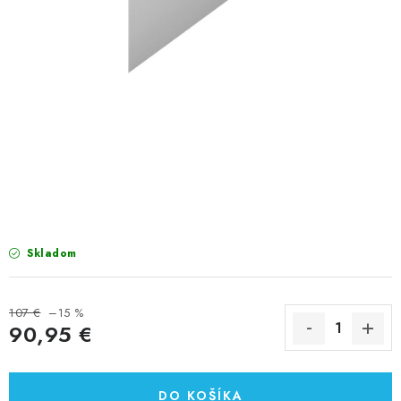
VÝPREDAJ
PRÍSLUŠENSTVO K SPRCHOVÝM KÚTOM A
NÁHRADNÉ DIELY
Doprava a Platby
Obchodné podmienky
Reklamačný poriadok
Blog
Ochrana osobných údajov GDPR
Kontakty
Predajňa Nitra
Formulár na vrátenie tovaru
Skladom
107 €
–15 %
90,95 €
Jednotková cena:
DO KOŠÍKA