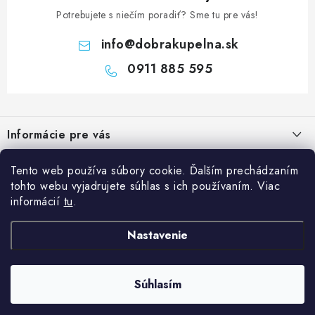
Potrebujete s niečím poradiť? Sme tu pre vás!
info
@
dobrakupelna.sk
0911 885 595
Z
á
Informácie pre vás
p
ä
Doprava a Platby
Tento web používa súbory cookie. Ďalším prechádzaním
Kategórie
t
tohto webu vyjadrujete súhlas s ich používaním. Viac
Obchodné podmienky
i
Sprchové dvere
informácií
tu
.
Blog
e
Reklamačný poriadok
Sprchové kúty a vaničky
Kedy rekonštruovať kúpeľňu a prečo je výmena sprchového kúta
Nastavenie
Blog
Vane
dobrý investičný krok?
Ochrana osobných údajov GDPR
Sanitárna keramika
Súhlasím
Copyright 2026
Dobrakupelna.sk
. Všetky práva vyhradené.
Údržba sprchového kúta: ako predĺžiť životnosť skla, tesnenia a
Kontakty
Vytvoril Shoptet
Kúpeľňový nábytok
vaničky