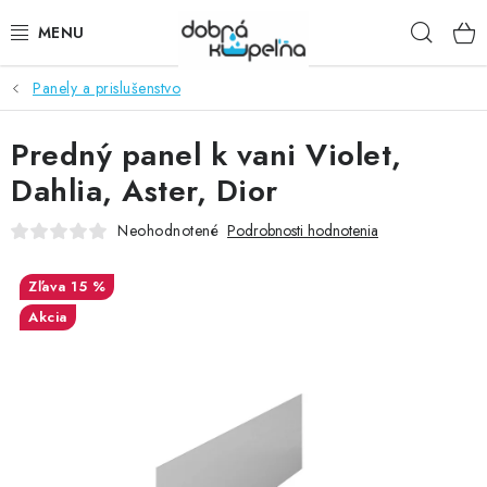
Prejsť
Hľad
na
obsah
Panely a prislušenstvo
SPRCHOVÉ KÚTY
Predný panel k vani Violet,
SPRCHOVÉ DVERE
Dahlia, Aster, Dior
BATÉRIE
Neohodnotené
Podrobnosti hodnotenia
VANE
15 %
Akcia
KÚPEĽŇOVÝ NÁBYTOK
DOPLNKY
SANITA