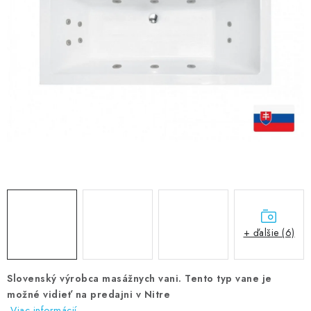
VÝPREDAJ
PRÍSLUŠENSTVO K SPRCHOVÝM KÚTOM A
NÁHRADNÉ DIELY
Doprava a Platby
Obchodné podmienky
Reklamačný poriadok
Blog
Ochrana osobných údajov GDPR
Kontakty
Predajňa Nitra
Formulár na vrátenie tovaru
+ ďalšie (6)
Slovenský výrobca masážnych vani. Tento typ vane je
možné vidieť na predajni v Nitre
Viac informácií