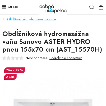
Prejsť
Hľad
na
obsah
Obdĺžnikové hydromasážne vane
SPRCHOVÉ KÚTY
Obdĺžniková hydromasážna
SPRCHOVÉ DVERE
vaňa Sanovo ASTER HYDRO
BATÉRIE
pneu 155x70 cm (AST_15570H)
VANE
Neohodnotené
Podrobnosti hodnotenia
KÚPEĽŇOVÝ NÁBYTOK
15 %
Akcia
DOPLNKY
SANITA