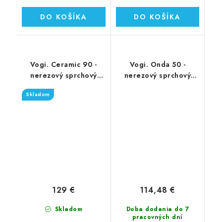
DO KOŠÍKA
DO KOŠÍKA
Vogi. Ceramic 90 -
Vogi. Onda 50 -
nerezový sprchový
nerezový sprchový
žľab 90 cm (RD90set)
žľab 50 cm (RF50SET)
Skladom
129 €
114,48 €
Skladom
Doba dodania do 7
pracovných dní