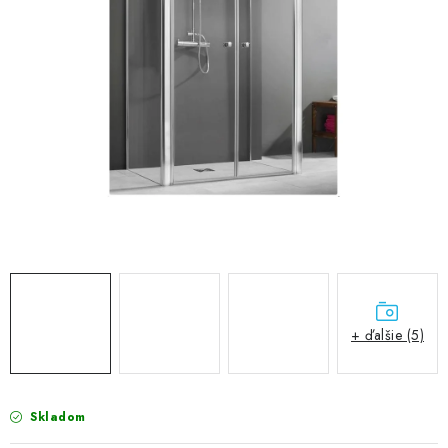
VÝPREDAJ
PRÍSLUŠENSTVO K SPRCHOVÝM KÚTOM A
NÁHRADNÉ DIELY
Doprava a Platby
Obchodné podmienky
Reklamačný poriadok
Blog
Ochrana osobných údajov GDPR
Kontakty
Predajňa Nitra
Formulár na vrátenie tovaru
+ ďalšie (5)
Skladom