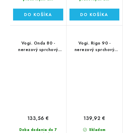
DO KOŠÍKA
DO KOŠÍKA
Vogi. Onda 80 -
Vogi. Rigo 90 -
nerezový sprchový
nerezový sprchový
žľab 80 cm (RF80SET)
žľab 90 cm (RP90set)
133,56 €
139,92 €
Doba dodania do 7
Skladom