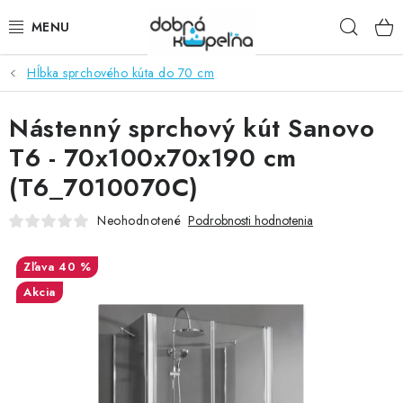
Prejsť
Hľad
na
obsah
Hĺbka sprchového kúta do 70 cm
SPRCHOVÉ KÚTY
Nástenný sprchový kút Sanovo
SPRCHOVÉ DVERE
T6 - 70x100x70x190 cm
BATÉRIE
(T6_7010070C)
VANE
Neohodnotené
Podrobnosti hodnotenia
KÚPEĽŇOVÝ NÁBYTOK
40 %
Akcia
DOPLNKY
SANITA