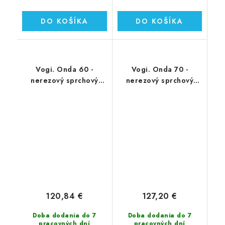
DO KOŠÍKA
DO KOŠÍKA
Vogi. Onda 60 -
Vogi. Onda 70 -
nerezový sprchový
nerezový sprchový
žľab 60 cm (RF60SET)
žľab 70 cm (RF70SET)
120,84 €
127,20 €
Doba dodania do 7
Doba dodania do 7
pracovných dní
pracovných dní