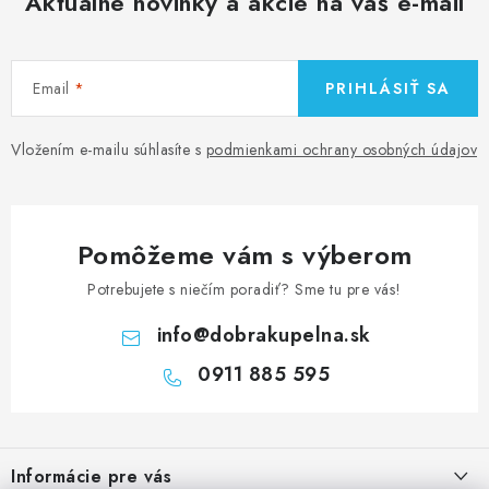
Aktuálne novinky a akcie na váš e-mail
Email
PRIHLÁSIŤ SA
Vložením e-mailu súhlasíte s
podmienkami ochrany osobných údajov
Pomôžeme vám s výberom
Potrebujete s niečím poradiť? Sme tu pre vás!
info
@
dobrakupelna.sk
0911 885 595
Z
á
Informácie pre vás
p