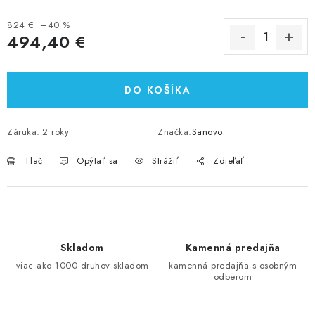
824 €
–40 %
494,40 €
Jednotková cena:
DO KOŠÍKA
Záruka
:
2 roky
Značka:
Sanovo
Tlač
Opýtať sa
Strážiť
Zdieľať
Skladom
Kamenná predajňa
viac ako 1000 druhov skladom
kamenná predajňa s osobným
odberom