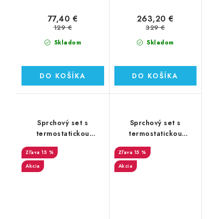
77,40 €
263,20 €
129 €
329 €
Skladom
Skladom
DO KOŠÍKA
DO KOŠÍKA
Sprchový set s
Sprchový set s
termostatickou
termostatickou
batériou Cersanit City,
batériou Cersanit City,
15 %
15 %
hranatá v chrómovom
oválna v chrómovom
prevedení (S951-341)
prevedení (S951-340)
Akcia
Akcia