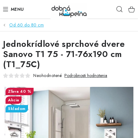
Prejsť
Hľad
na
obsah
Od 60 do 80 cm
SPRCHOVÉ KÚTY
Jednokrídlové sprchové dvere
SPRCHOVÉ DVERE
Sanovo T1 75 - 71-76x190 cm
BATÉRIE
(T1_75C)
VANE
Neohodnotené
Podrobnosti hodnotenia
KÚPEĽŇOVÝ NÁBYTOK
40 %
Akcia
DOPLNKY
Skladom
SANITA