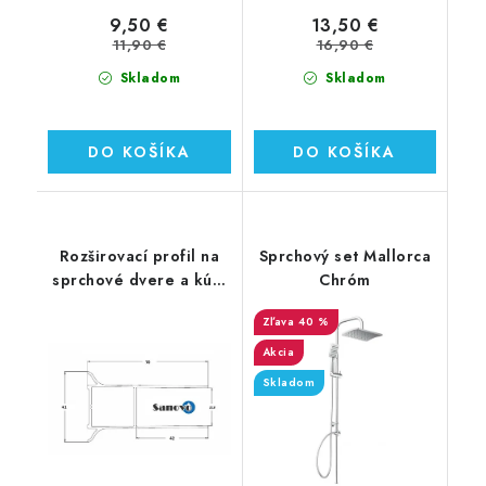
9,50 €
13,50 €
11,90 €
16,90 €
Skladom
Skladom
DO KOŠÍKA
DO KOŠÍKA
Rozširovací profil na
Sprchový set Mallorca
sprchové dvere a kúty
Chróm
20 mm
40 %
Akcia
Skladom