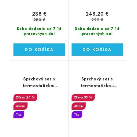
238 €
248,20 €
280 €
292 €
Doba dodanie od 7-14
Doba dodanie od 7-14
pracovných dní
pracovných dní
DO KOŠÍKA
DO KOŠÍKA
Sprchový set s
Sprchový set s
termostatickou
termostatickou
batériou Sanovo
batériou Sanovo
20 %
55 %
Pontos Square
Pontos ROUTE
Akcia
Akcia
Tip
Tip