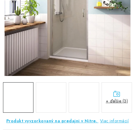
VÝPREDAJ
PRÍSLUŠENSTVO K SPRCHOVÝM KÚTOM A
NÁHRADNÉ DIELY
Doprava a Platby
Obchodné podmienky
Reklamačný poriadok
Blog
Ochrana osobných údajov GDPR
Kontakty
Predajňa Nitra
Formulár na vrátenie tovaru
+ ďalšie (3)
Produkt vyvzorkovaný na predajni v Nitre.
Viac informácií