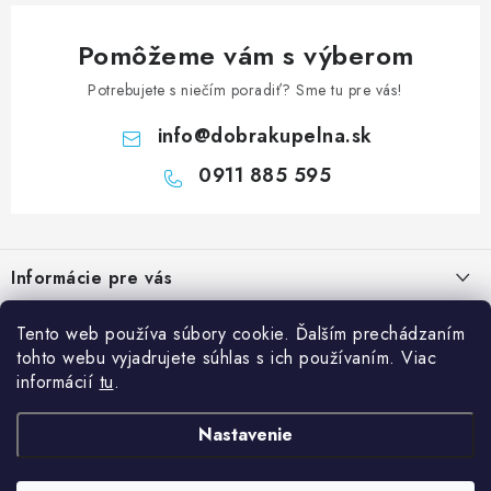
Pomôžeme vám s výberom
Potrebujete s niečím poradiť? Sme tu pre vás!
info
@
dobrakupelna.sk
0911 885 595
Z
á
Informácie pre vás
p
ä
Doprava a Platby
Kategórie
Tento web používa súbory cookie. Ďalším prechádzaním
t
tohto webu vyjadrujete súhlas s ich používaním. Viac
Obchodné podmienky
i
Sprchové dvere
informácií
tu
.
Blog
e
Reklamačný poriadok
Sprchové kúty a vaničky
Kedy rekonštruovať kúpeľňu a prečo je výmena sprchového kúta
Nastavenie
Blog
Vane
dobrý investičný krok?
Ochrana osobných údajov GDPR