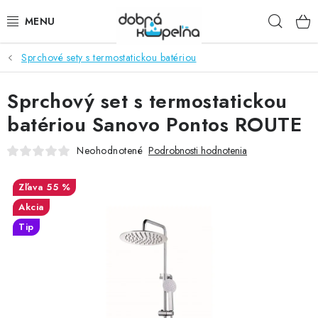
Prejsť
Hľad
na
obsah
Sprchové sety s termostatickou batériou
SPRCHOVÉ KÚTY
Sprchový set s termostatickou
SPRCHOVÉ DVERE
batériou Sanovo Pontos ROUTE
BATÉRIE
Neohodnotené
Podrobnosti hodnotenia
VANE
55 %
Akcia
KÚPEĽŇOVÝ NÁBYTOK
Tip
DOPLNKY
SANITA