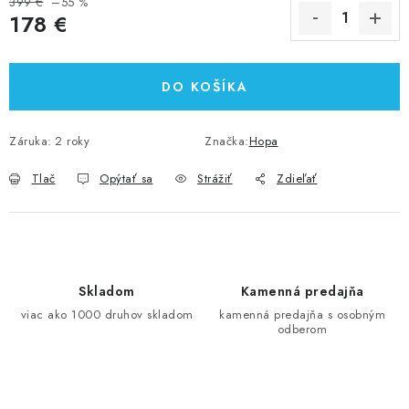
399 €
–55 %
178 €
Jednotková cena:
DO KOŠÍKA
Záruka
:
2 roky
Značka:
Hopa
Tlač
Opýtať sa
Strážiť
Zdieľať
Skladom
Kamenná predajňa
viac ako 1000 druhov skladom
kamenná predajňa s osobným
odberom