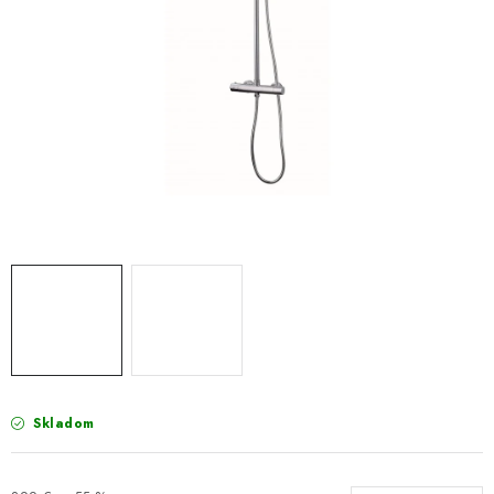
VÝPREDAJ
PRÍSLUŠENSTVO K SPRCHOVÝM KÚTOM A
NÁHRADNÉ DIELY
Doprava a Platby
Obchodné podmienky
Reklamačný poriadok
Blog
Ochrana osobných údajov GDPR
Kontakty
Predajňa Nitra
Formulár na vrátenie tovaru
Skladom