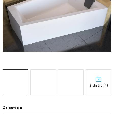
VÝPREDAJ
PRÍSLUŠENSTVO K SPRCHOVÝM KÚTOM A
NÁHRADNÉ DIELY
Doprava a Platby
Obchodné podmienky
Reklamačný poriadok
Blog
Ochrana osobných údajov GDPR
Kontakty
Predajňa Nitra
Formulár na vrátenie tovaru
+ ďalšie (4)
Orientácia