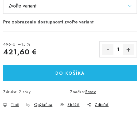
496 €
–15 %
421,60 €
Jednotková cena:
DO KOŠÍKA
Záruka
:
2 roky
Značka:
Besco
Tlač
Opýtať sa
Strážiť
Zdieľať