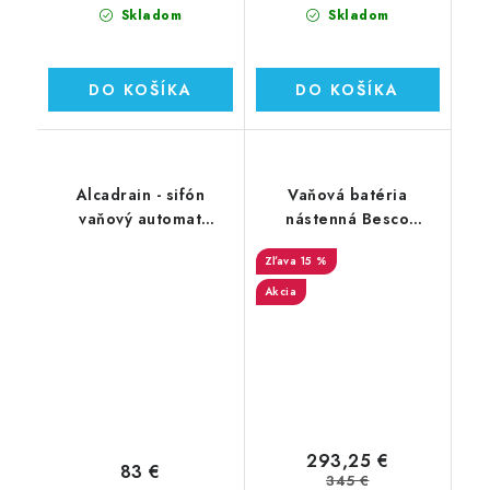
Skladom
Skladom
DO KOŠÍKA
DO KOŠÍKA
Alcadrain - sifón
Vaňová batéria
vaňový automat
nástenná Besco
A55BLACK čierny
Modern s držiakom a
15 %
ručnou sprchou
Akcia
293,25 €
83 €
345 €