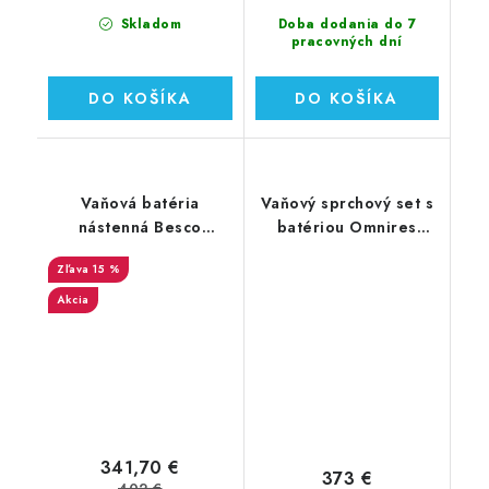
Skladom
Doba dodania do 7
pracovných dní
DO KOŠÍKA
DO KOŠÍKA
Vaňová batéria
Vaňový sprchový set s
nástenná Besco
batériou Omnires
Modern s držiakom a
Parma chróm/biela
15 %
ručnou sprchou v
SYSPMW01CRB
čiernom prevedení
Akcia
341,70 €
373 €
402 €