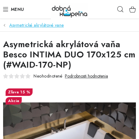
Prejsť
Hľad
na
obsah
Asymetrické akrylátové vane
SPRCHOVÉ KÚTY
Asymetrická akrylátová vaňa
SPRCHOVÉ DVERE
Besco INTIMA DUO 170x125 cm
BATÉRIE
(#WAID-170-NP)
VANE
Neohodnotené
Podrobnosti hodnotenia
KÚPEĽŇOVÝ NÁBYTOK
15 %
Akcia
DOPLNKY
SANITA