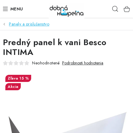
Prejsť
Hľad
na
obsah
Panely a prislušenstvo
SPRCHOVÉ KÚTY
Predný panel k vani Besco
SPRCHOVÉ DVERE
INTIMA
BATÉRIE
Neohodnotené
Podrobnosti hodnotenia
VANE
15 %
Akcia
KÚPEĽŇOVÝ NÁBYTOK
DOPLNKY
SANITA