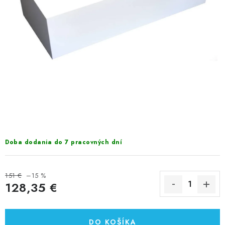
VÝPREDAJ
PRÍSLUŠENSTVO K SPRCHOVÝM KÚTOM A
NÁHRADNÉ DIELY
Doprava a Platby
Obchodné podmienky
Reklamačný poriadok
Blog
Ochrana osobných údajov GDPR
Kontakty
Predajňa Nitra
Formulár na vrátenie tovaru
Doba dodania do 7 pracovných dní
151 €
–15 %
128,35 €
Jednotková cena:
DO KOŠÍKA