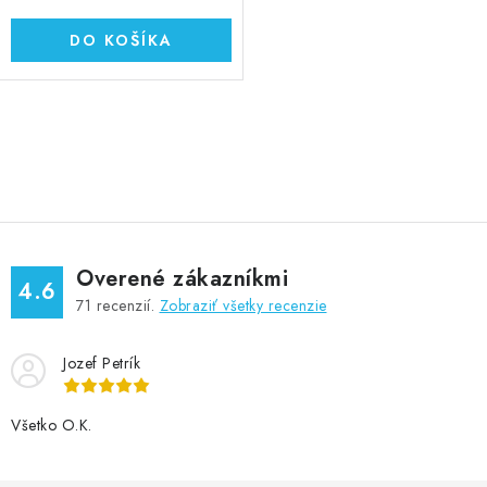
DO KOŠÍKA
O
v
l
á
d
Overené zákazníkmi
a
4.6
71
recenzií.
Zobraziť všetky recenzie
c
i
Jozef Petrík
e
p
r
Všetko O.K.
v
k