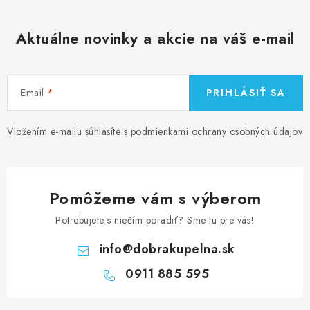
y
v
Aktuálne novinky a akcie na váš e-mail
ý
p
i
Email
PRIHLÁSIŤ SA
s
u
Vložením e-mailu súhlasíte s
podmienkami ochrany osobných údajov
Pomôžeme vám s výberom
Potrebujete s niečím poradiť? Sme tu pre vás!
info
@
dobrakupelna.sk
0911 885 595
Z