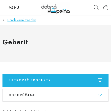
Prejsť
Hľad
na
obsah
Predávané značky
SPRCHOVÉ KÚTY
SPRCHOVÉ DVERE
Geberit
BATÉRIE
VANE
KÚPEĽŇOVÝ NÁBYTOK
FILTROVAŤ PRODUKTY
DOPLNKY
V
R
ODPORÚČAME
ý
a
SANITA
p
d