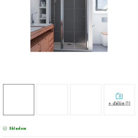
VÝPREDAJ
PRÍSLUŠENSTVO K SPRCHOVÝM KÚTOM A
NÁHRADNÉ DIELY
Doprava a Platby
Obchodné podmienky
Reklamačný poriadok
Blog
Ochrana osobných údajov GDPR
Kontakty
Predajňa Nitra
Formulár na vrátenie tovaru
+ ďalšie (1)
Skladom