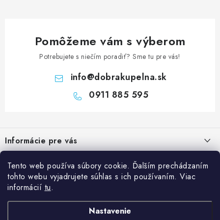
Pomôžeme vám s výberom
Potrebujete s niečím poradiť? Sme tu pre vás!
info
@
dobrakupelna.sk
0911 885 595
Z
á
Informácie pre vás
p
ä
Doprava a Platby
Kategórie
Tento web používa súbory cookie. Ďalším prechádzaním
t
tohto webu vyjadrujete súhlas s ich používaním. Viac
Obchodné podmienky
i
Sprchové dvere
informácií
tu
.
Blog
e
Reklamačný poriadok
Sprchové kúty a vaničky
Kedy rekonštruovať kúpeľňu a prečo je výmena sprchového kúta
Nastavenie
Blog