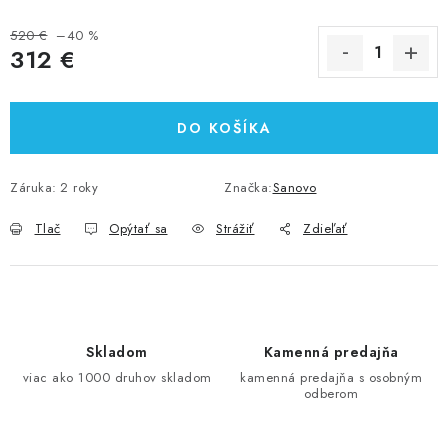
520 €
–40 %
312 €
Jednotková cena:
DO KOŠÍKA
Záruka
:
2 roky
Značka:
Sanovo
Tlač
Opýtať sa
Strážiť
Zdieľať
Skladom
Kamenná predajňa
viac ako 1000 druhov skladom
kamenná predajňa s osobným
odberom