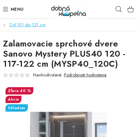
Prejsť
Hľad
na
obsah
Od 101 do 121 cm
SPRCHOVÉ KÚTY
Zalamovacie sprchové dvere
SPRCHOVÉ DVERE
Sanovo Mystery PLUS40 120 -
BATÉRIE
117-122 cm (MYSP40_120C)
VANE
Neohodnotené
Podrobnosti hodnotenia
KÚPEĽŇOVÝ NÁBYTOK
40 %
Akcia
DOPLNKY
Skladom
SANITA