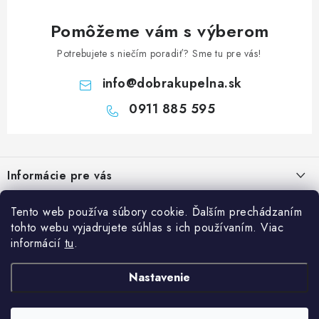
Pomôžeme vám s výberom
Potrebujete s niečím poradiť? Sme tu pre vás!
info
@
dobrakupelna.sk
0911 885 595
Z
á
Informácie pre vás
p
ä
Doprava a Platby
Kategórie
Tento web používa súbory cookie. Ďalším prechádzaním
t
tohto webu vyjadrujete súhlas s ich používaním. Viac
Obchodné podmienky
i
Sprchové dvere
informácií
tu
.
Blog
e
Reklamačný poriadok
Sprchové kúty a vaničky
Kedy rekonštruovať kúpeľňu a prečo je výmena sprchového kúta
Nastavenie
Blog
Vane
dobrý investičný krok?
Ochrana osobných údajov GDPR