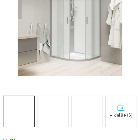
VÝPREDAJ
PRÍSLUŠENSTVO K SPRCHOVÝM KÚTOM A
NÁHRADNÉ DIELY
Doprava a Platby
Obchodné podmienky
Reklamačný poriadok
Blog
Ochrana osobných údajov GDPR
Kontakty
Predajňa Nitra
Formulár na vrátenie tovaru
+ ďalšie (3)