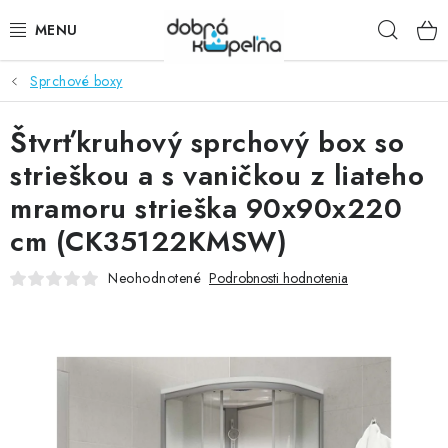
Prejsť
Hľad
na
obsah
Sprchové boxy
SPRCHOVÉ KÚTY
Štvrťkruhový sprchový box so
SPRCHOVÉ DVERE
strieškou a s vaničkou z liateho
BATÉRIE
mramoru strieška 90x90x220
cm (CK35122KMSW)
VANE
Neohodnotené
Podrobnosti hodnotenia
KÚPEĽŇOVÝ NÁBYTOK
DOPLNKY
SANITA