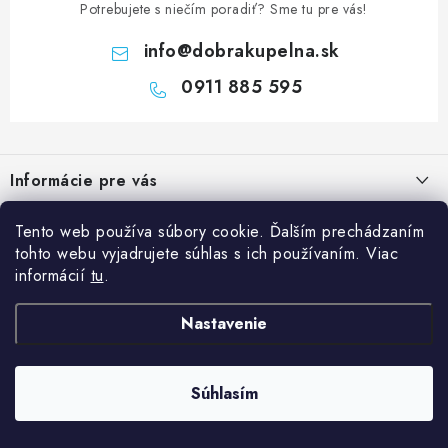
Potrebujete s niečím poradiť? Sme tu pre vás!
info
@
dobrakupelna.sk
0911 885 595
Z
á
Informácie pre vás
p
ä
Doprava a Platby
Kategórie
Tento web používa súbory cookie. Ďalším prechádzaním
t
tohto webu vyjadrujete súhlas s ich používaním. Viac
Obchodné podmienky
i
Sprchové dvere
informácií
tu
.
Blog
e
Reklamačný poriadok
Sprchové kúty a vaničky
Kedy rekonštruovať kúpeľňu a prečo je výmena sprchového kúta
Nastavenie
Blog
Vane
dobrý investičný krok?
Ochrana osobných údajov GDPR
Sanitárna keramika
Súhlasím
Copyright 2026
Dobrakupelna.sk
. Všetky práva vyhradené.
Údržba sprchového kúta: ako predĺžiť životnosť skla, tesnenia a
Kontakty
Vytvoril Shoptet
Kúpeľňový nábytok
vaničky
Predajňa Nitra