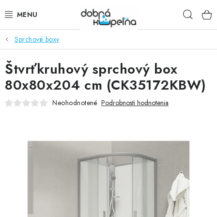
Prejsť
Hľad
na
obsah
Sprchové boxy
SPRCHOVÉ KÚTY
Štvrťkruhový sprchový box
SPRCHOVÉ DVERE
80x80x204 cm (CK35172KBW)
BATÉRIE
Neohodnotené
Podrobnosti hodnotenia
VANE
KÚPEĽŇOVÝ NÁBYTOK
DOPLNKY
SANITA