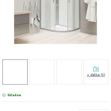
VÝPREDAJ
PRÍSLUŠENSTVO K SPRCHOVÝM KÚTOM A
NÁHRADNÉ DIELY
Doprava a Platby
Obchodné podmienky
Reklamačný poriadok
Blog
Ochrana osobných údajov GDPR
Kontakty
Predajňa Nitra
Formulár na vrátenie tovaru
+ ďalšie (2)
Skladom