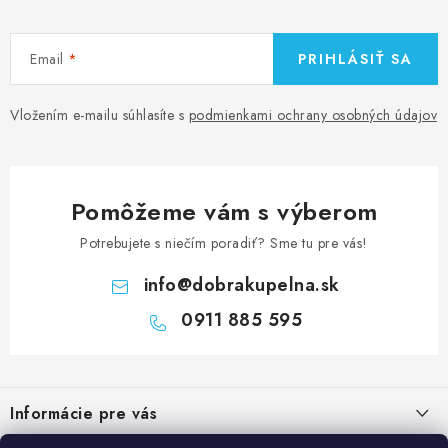
Email
PRIHLÁSIŤ SA
Vložením e-mailu súhlasíte s
podmienkami ochrany osobných údajov
Pomôžeme vám s výberom
Potrebujete s niečím poradiť? Sme tu pre vás!
info
@
dobrakupelna.sk
0911 885 595
Z
á
Informácie pre vás
p