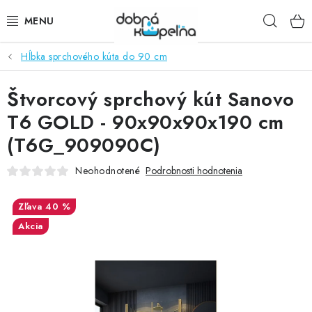
Prejsť
Hľad
na
obsah
Hĺbka sprchového kúta do 90 cm
SPRCHOVÉ KÚTY
Štvorcový sprchový kút Sanovo
SPRCHOVÉ DVERE
T6 GOLD - 90x90x90x190 cm
BATÉRIE
(T6G_909090C)
VANE
Neohodnotené
Podrobnosti hodnotenia
KÚPEĽŇOVÝ NÁBYTOK
40 %
Akcia
DOPLNKY
SANITA