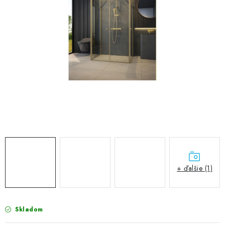
VÝPREDAJ
PRÍSLUŠENSTVO K SPRCHOVÝM KÚTOM A
NÁHRADNÉ DIELY
Doprava a Platby
Obchodné podmienky
Reklamačný poriadok
Blog
Ochrana osobných údajov GDPR
Kontakty
Predajňa Nitra
Formulár na vrátenie tovaru
+ ďalšie (1)
Skladom