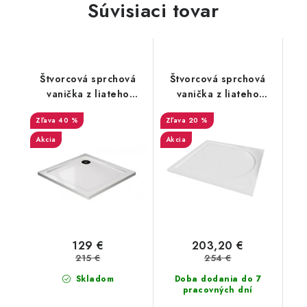
Súvisiaci tovar
Štvorcová sprchová
Štvorcová sprchová
vanička z liateho
vanička z liateho
mramoru Sanovo STAR
mramoru Sanovo LAKA
40 %
20 %
90x90x3 cm
STAR 90x90x3 cm s
protišmykom
Akcia
Akcia
129 €
203,20 €
215 €
254 €
Skladom
Doba dodania do 7
pracovných dní