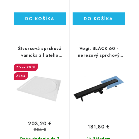
DO KOŠÍKA
DO KOŠÍKA
Štvorcová sprchová
Vogi. BLACK 60 -
vanička z liateho
nerezový sprchový
mramoru Sanovo LAKA
žľab 60 cm
20 %
STAR 90x90x3 cm s
(RD60SET.BLACK)
protišmykom
Akcia
203,20 €
181,80 €
254 €
Doba dodania do 7
Skladom