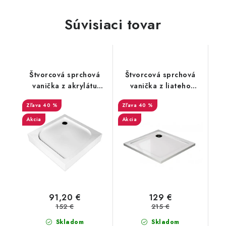
Súvisiaci tovar
Štvorcová sprchová
Štvorcová sprchová
vanička z akrylátu
vanička z liateho
Sanovo TENOR
mramoru Sanovo STAR
40 %
40 %
90x90x14 cm
90x90x3 cm
Akcia
Akcia
91,20 €
129 €
152 €
215 €
Skladom
Skladom