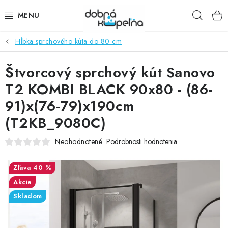
Prejsť
Hľad
na
obsah
Hĺbka sprchového kúta do 80 cm
SPRCHOVÉ KÚTY
Štvorcový sprchový kút Sanovo
SPRCHOVÉ DVERE
T2 KOMBI BLACK 90x80 - (86-
BATÉRIE
91)x(76-79)x190cm
(T2KB_9080C)
VANE
Neohodnotené
Podrobnosti hodnotenia
KÚPEĽŇOVÝ NÁBYTOK
40 %
DOPLNKY
Akcia
Skladom
SANITA