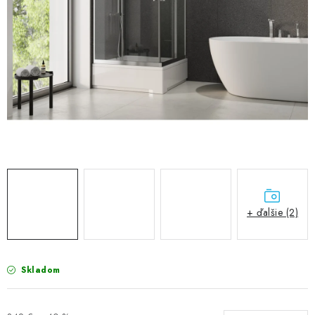
VÝPREDAJ
PRÍSLUŠENSTVO K SPRCHOVÝM KÚTOM A
NÁHRADNÉ DIELY
Doprava a Platby
Obchodné podmienky
Reklamačný poriadok
Blog
Ochrana osobných údajov GDPR
Kontakty
Predajňa Nitra
Formulár na vrátenie tovaru
+ ďalšie (2)
Skladom