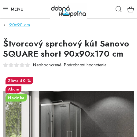
Prejsť
Hľad
na
obsah
90x90 cm
SPRCHOVÉ KÚTY
Štvorcový sprchový kút Sanovo
SPRCHOVÉ DVERE
SQUARE short 90x90x170 cm
BATÉRIE
Neohodnotené
Podrobnosti hodnotenia
VANE
40 %
Akcia
KÚPEĽŇOVÝ NÁBYTOK
Novinka
DOPLNKY
SANITA