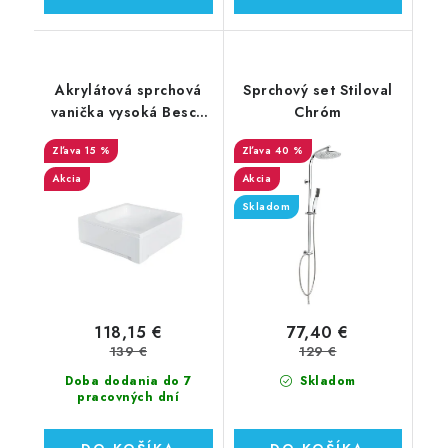
Akrylátová sprchová
Sprchový set Stiloval
vanička vysoká Besco
Chróm
ARES 90x90x29,5 cm
15 %
40 %
(#OAA-90-KW)
Akcia
Akcia
Skladom
118,15 €
77,40 €
139 €
129 €
Doba dodania do 7
Skladom
pracovných dní