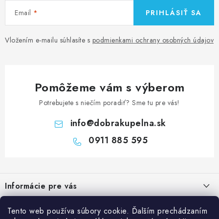
Email
PRIHLÁSIŤ SA
Vložením e-mailu súhlasíte s
podmienkami ochrany osobných údajov
Pomôžeme vám s výberom
Potrebujete s niečím poradiť? Sme tu pre vás!
info
@
dobrakupelna.sk
0911 885 595
Z
á
Informácie pre vás
p
ä
Doprava a Platby
Tento web používa súbory cookie. Ďalším prechádzaním
Kategórie
t