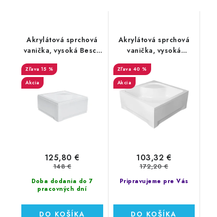
Akrylátová sprchová
Akrylátová sprchová
vanička, vysoká Besco
vanička, vysoká
IGOR 90x90x38,5 cm
Polimat TENOR
15 %
40 %
(#BAI-90)
90x90x36,5 cm
(00394)
Akcia
Akcia
125,80 €
103,32 €
148 €
172,20 €
Doba dodania do 7
Pripravujeme pre Vás
pracovných dní
DO KOŠÍKA
DO KOŠÍKA