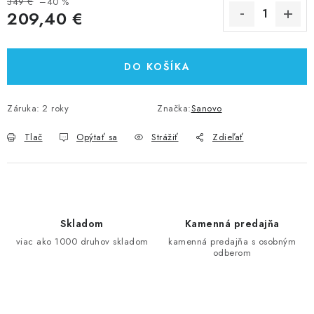
349 €
–40 %
209,40 €
Jednotková cena:
DO KOŠÍKA
Záruka
:
2 roky
Značka:
Sanovo
Tlač
Opýtať sa
Strážiť
Zdieľať
Skladom
Kamenná predajňa
viac ako 1000 druhov skladom
kamenná predajňa s osobným
odberom