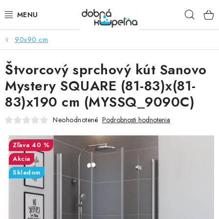
Prejsť
Hľad
na
obsah
90x90 cm
SPRCHOVÉ KÚTY
Štvorcový sprchový kút Sanovo
SPRCHOVÉ DVERE
Mystery SQUARE (81-83)x(81-
BATÉRIE
83)x190 cm (MYSSQ_9090C)
VANE
Neohodnotené
Podrobnosti hodnotenia
KÚPEĽŇOVÝ NÁBYTOK
40 %
Akcia
DOPLNKY
Skladom
SANITA