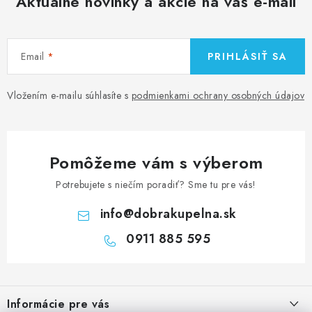
Aktuálne novinky a akcie na váš e-mail
Email
PRIHLÁSIŤ SA
Vložením e-mailu súhlasíte s
podmienkami ochrany osobných údajov
Pomôžeme vám s výberom
Potrebujete s niečím poradiť? Sme tu pre vás!
info
@
dobrakupelna.sk
0911 885 595
Z
á
Informácie pre vás
p