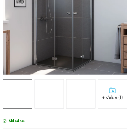
VÝPREDAJ
PRÍSLUŠENSTVO K SPRCHOVÝM KÚTOM A
NÁHRADNÉ DIELY
Doprava a Platby
Obchodné podmienky
Reklamačný poriadok
Blog
Ochrana osobných údajov GDPR
Kontakty
Predajňa Nitra
Formulár na vrátenie tovaru
+ ďalšie (1)
Skladom