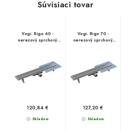
Súvisiaci tovar
Vogi. Rigo 60 -
Vogi. Rigo 70 -
nerezový sprchový
nerezový sprchový
žľab 60 cm (RP60set)
žľab 70 cm (RP70set)
120,84 €
127,20 €
Skladom
Skladom