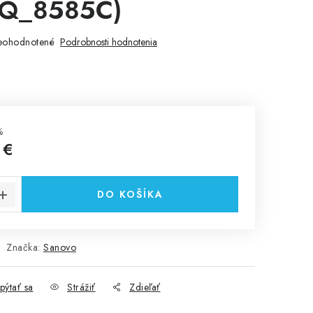
Q_8585C)
eohodnotené
Podrobnosti hodnotenia
%
 €
cena:
DO KOŠÍKA
Značka:
Sanovo
pýtať sa
Strážiť
Zdieľať