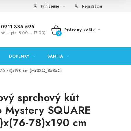
ontakty
Predajňa Nitra
Formulár na vrátenie tovaru
Prihlásenie
Registrácia
0911 885 595
Prázdny košík
(po – pia: 8:00 – 17:00)
NÁKUPNÝ
KOŠÍK
DOPLNKY
SANITA
)x(76-78)x190 cm (MYSSQ_8585C)
ový sprchový kút
o Mystery SQUARE
)x(76-78)x190 cm