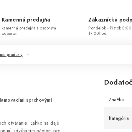
Kamenná predajňa
Zákaznícka pod
kamenná predajňa s osobným
Pondelok - Piatok 8:00
odberom
17:00hod.
ace produkty
Dodatoč
Značka
lamovacími sprchovými
Kategória
ich otváranie. Ľahko sa dajú
ponujú zdvíhacím pántom pre