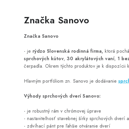
Značka Sanovo
Značka Sanovo
- je
rýdzo Slovenská rodinná firma,
ktorá pochá
sprchových kútov
,
30 akrylátových vaní
,
1 be
čerpadla. Okrem týchto produktov je k dispozícii 
Hlavným portfóliom zn. Sanovo je dodávanie
sprc
Výhody sprchových dverí Sanovo:
- je
robustný rám v chrómovej úprave
- nastaviteľnosť stavebnej šírky sprchových dverí 
- zdvíhací pánt pre ľahšie otváranie dverí