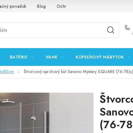
ačný poriadok
Blog
Ochrana osobných údajov GDPR
K
BATÉRIE
VANE
KÚPEĽŇOVÝ NÁBYTOK
0x80cm
Štvorcový sprchový kút Sanovo Mystery SQUARE (76-78
Štvorc
Sanov
(76-78