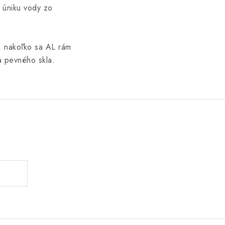
e úniku vody zo
, nakoľko sa AL rám
a pevného skla.