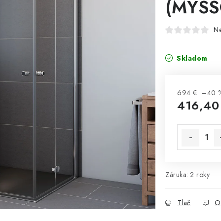
(MYSS
N
Skladom
694 €
–40 
416,40
Jednotková 
Záruka
:
2 roky
Tlač
O