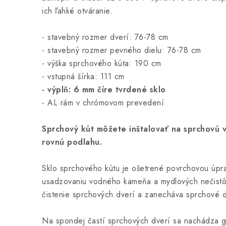
ich ľahké otváranie.
- stavebný rozmer dverí: 76-78 cm
- stavebný rozmer pevného dielu: 76-78 cm
- výška sprchového kúta: 190 cm
- vstupná šírka: 111 cm
- výplň: 6 mm číre tvrdené sklo
- AL rám v chrómovom prevedení
Sprchový kút môžete inštalovať na sprchovú 
rovnú podlahu.
Sklo sprchového kútu je ošetrené povrchovou úpra
usadzovaniu vodného kameňa a mydlových nečistô
čistenie sprchových dverí a zanecháva sprchové dv
Na spondej častí sprchových dverí sa nachádza g