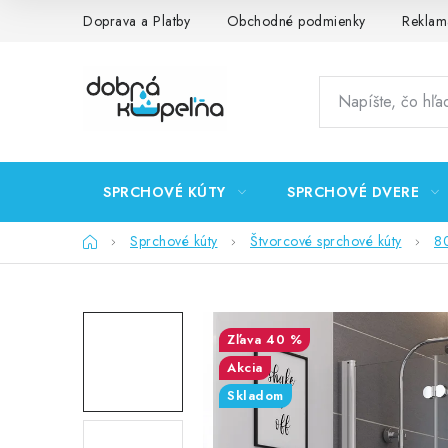
Prejsť
Doprava a Platby
Obchodné podmienky
Reklam
na
obsah
SPRCHOVÉ KÚTY
SPRCHOVÉ DVERE
Domov
Sprchové kúty
Štvorcové sprchové kúty
8
40 %
Akcia
Skladom