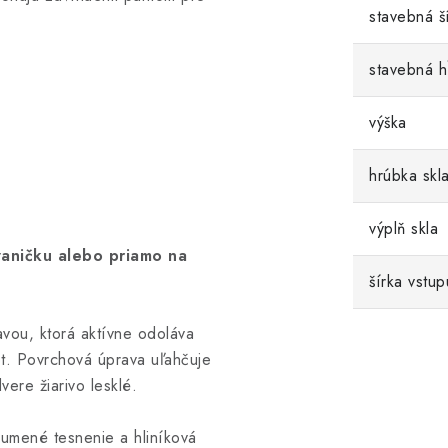
stavebná š
stavebná h
výška
hrúbka skl
výplň skla
vaničku alebo priamo na
šírka vstup
vou, ktorá aktívne odoláva
t. Povrchová úprava uľahčuje
ere žiarivo lesklé.
umené tesnenie a hliníková