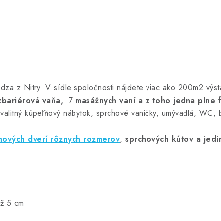
dza z Nitry. V sídle spoločnosti nájdete viac ako 200m2 výst
zbariérová vaňa,
7
masážnych vaní a z toho jedna plne 
kvalitný kúpeľňový nábytok, sprchové vaničky, umývadlá, WC, b
hových dverí rôznych rozmerov
,
sprchových kútov
a jedi
až 5 cm