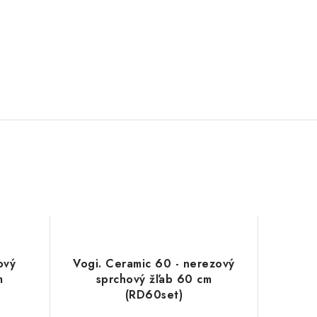
ový
Vogi. Ceramic 60 - nerezový
m
sprchový žľab 60 cm
(RD60set)