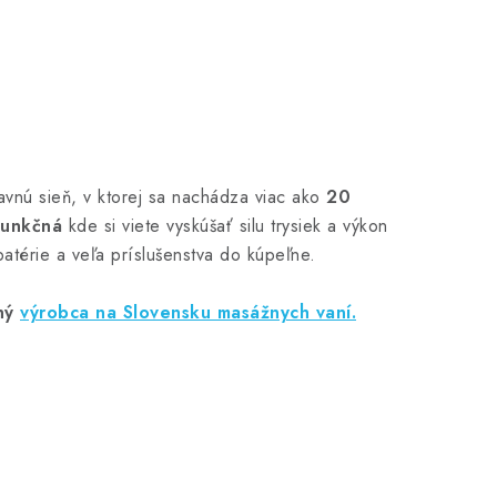
avnú sieň, v ktorej sa nachádza viac ako
20
funkčná
kde si viete vyskúšať silu trysiek a výkon
atérie a veľa príslušenstva do kúpeľne.
ný
výrobca na Slovensku masážnych vaní.