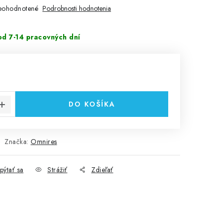
eohodnotené
Podrobnosti hodnotenia
d 7-14 pracovných dní
cena:
DO KOŠÍKA
Značka:
Omnires
pýtať sa
Strážiť
Zdieľať