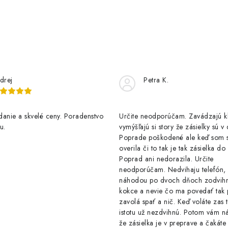
drej
Petra K.
anie a skvelé ceny. Poradenstvo
Určite neodporúčam. Zavádzajú 
u.
vymýšľajú si story že zásielky sú v
Poprade poškodené ale keď som s
overila či to tak je tak zásielka d
Poprad ani nedorazila. Určite
neodporúčam. Nedvihaju telefón,
náhodou po dvoch dňoch zodvih
kokce a nevie čo ma povedať tak 
zavolá spať a nič. Keď voláte zas 
istotu už nezdvihnú. Potom vám ná
že zásielka je v preprave a čakáte 