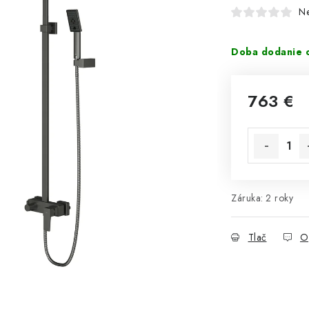
N
Doba dodanie o
763 €
Jednotková 
Záruka
:
2 roky
Tlač
O