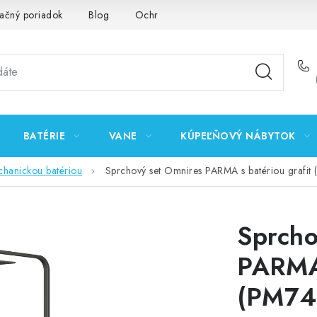
ačný poriadok
Blog
Ochrana osobných údajov GDPR
K
BATÉRIE
VANE
KÚPEĽŇOVÝ NÁBYTOK
chanickou batériou
Sprchový set Omnires PARMA s batériou grafi
Sprcho
PARMA 
(PM74