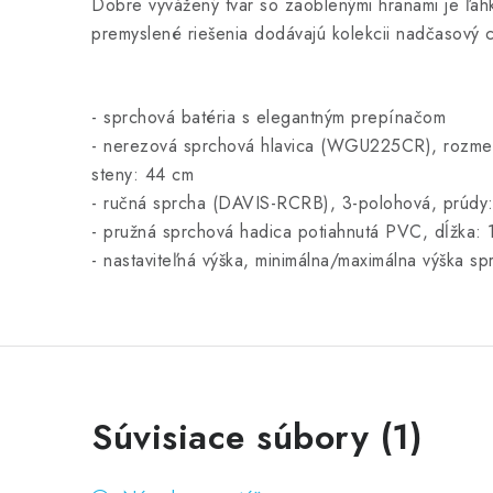
Dobre vyvážený tvar so zaoblenými hranami je ľah
premyslené riešenia dodávajú kolekcii nadčasový c
- sprchová batéria s elegantným prepínačom
- nerezová sprchová hlavica (WGU225CR), rozme
steny: 44 cm
- ručná sprcha (DAVIS-RCRB), 3-polohová, prúdy
- pružná sprchová hadica potiahnutá PVC, dĺžka:
- nastaviteľná výška, minimálna/maximálna výška 
Súvisiace súbory (1)