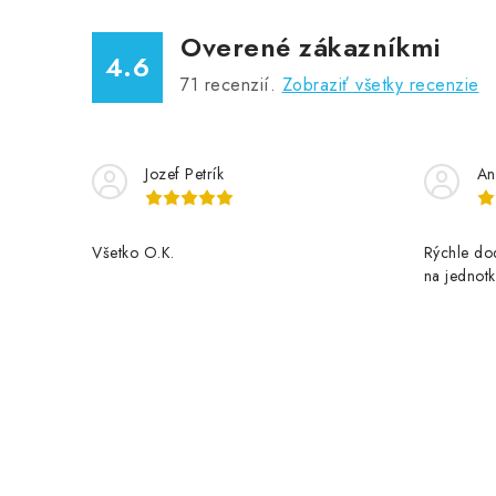
Overené zákazníkmi
4.6
71
recenzií.
Zobraziť všetky recenzie
Jozef Petrík
An
Všetko O.K.
Rýchle dod
na jednotk