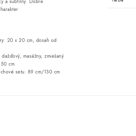
ký a subtílny. Dobre
harakter.
ry: 20 x 20 cm, dosah od
: dažďový, masážny, zmiešaný
 150 cm
sprchové setu: 89 cm/130 cm