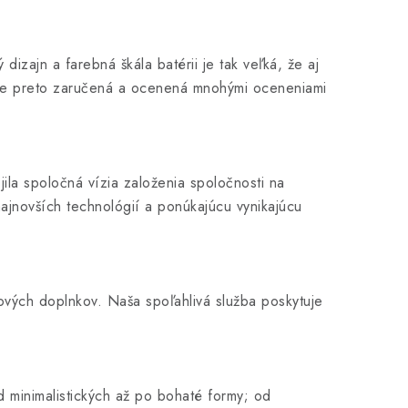
ý dizajn a farebná škála batérii je tak veľká, že aj
ta je preto zaručená a ocenená mnohými oceneniami
la spoločná vízia založenia spoločnosti na
najnovších technológií a ponúkajúcu vynikajúcu
ových doplnkov. Naša spoľahlivá služba poskytuje
d minimalistických až po bohaté formy; od