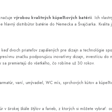
yznačuje
výrobou kvalitných kúpeľňových batérii
. Ich vlastn
je hlavný distribútor batérie do Nemecka a Švajčiarka. Kvali
ď dvoch priateľov zapálených pre dizajn a technológie spoji
gresívnu značku podporujúcu inovatívny dizajn, investíciu do 
y sa premietajú do všetkého, čo robíme už 30 rokov.
armatúr, vaní, umývadiel, WC mís, sprchových kútov a kúpeľň
v širokej škále štýlov a farieb, z ktorých si môžete vybrať: o