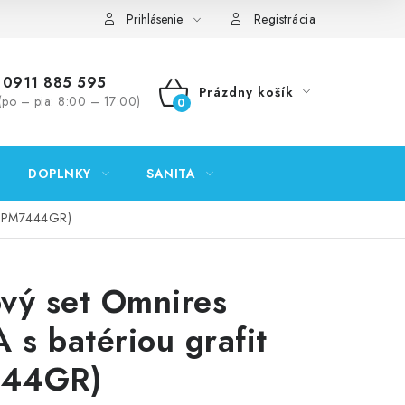
ontakty
Predajňa Nitra
Formulár na vrátenie tovaru
Prihlásenie
Registrácia
0911 885 595
Prázdny košík
(po – pia: 8:00 – 17:00)
NÁKUPNÝ
KOŠÍK
DOPLNKY
SANITA
t (PM7444GR)
vý set Omnires
s batériou grafit
44GR)