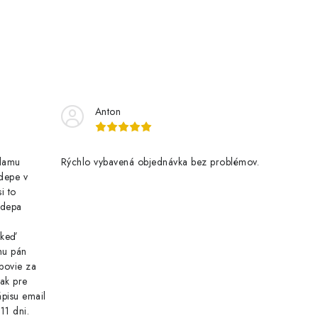
Anton
klamu
Rýchlo vybavená objednávka bez problémov.
 depe v
i to
o depa
 keď
nu pán
povie za
tak pre
pisu email
11 dni.