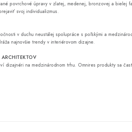
ované povrchové úpravy v zlatej, medenej, bronzovej a bielej fa
ejaviť svoj individualizmus.
očnosti v duchu neustálej spolupráce s poľskými a medzináro
ráža najnovšie trendy v interiérovom dizajne.
H ARCHITEKTOV
ví dizajnéri na medzinárodnom trhu. Omnires produkty sa čast