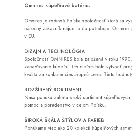
Omnires kúpeľňové batérie.
Omnires je rodinná Poľska spoločnosť ktorá sa v
náročný zákazník nájde to čo potrebuje. Omnires 
v EU.
DIZAJN A TECHNOLÓGIA
Spoločnosť OMNIRES bola založená v roku 1990, ke
zariaďovanie kúpeľní. Ich cieľom bolo vytvoriť pro
kvalitu za konkurencieschopnú cenu. Tieto hodnot
ROZŠÍRENÝ SORTIMENT
Naša ponuka zahŕňa široký sortiment kúpeľňových 
pomoc a poradenstvo v celom Poľsku.
ŠIROKÁ ŠKÁLA ŠTÝLOV A FARIEB
Ponúkame viac ako 20 kolekcií kúpeľňových armatúr 