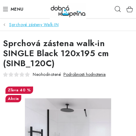
Prejsť
Hľad
na
obsah
Sprchové zásteny Walk-IN
SPRCHOVÉ KÚTY
Sprchová zástena walk-in
SPRCHOVÉ DVERE
SINGLE Black 120x195 cm
BATÉRIE
(SINB_120C)
VANE
Neohodnotené
Podrobnosti hodnotenia
KÚPEĽŇOVÝ NÁBYTOK
40 %
Akcia
DOPLNKY
SANITA