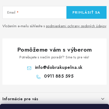
Email
PRIHLÁSIŤ SA
Vložením e-mailu súhlasíte s
podmienkami ochrany osobných údajov
Pomôžeme vám s výberom
Potrebujete s niečím poradiť? Sme tu pre vás!
info
@
dobrakupelna.sk
0911 885 595
Z
á
Informácie pre vás
p
ä
Doprava a Platby