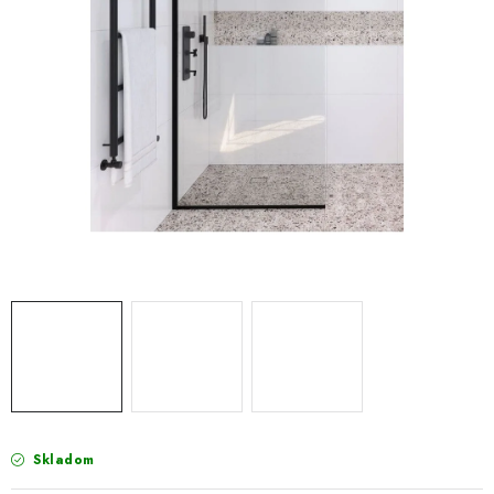
VÝPREDAJ
PRÍSLUŠENSTVO K SPRCHOVÝM KÚTOM A
NÁHRADNÉ DIELY
Doprava a Platby
Obchodné podmienky
Reklamačný poriadok
Blog
Ochrana osobných údajov GDPR
Kontakty
Predajňa Nitra
Formulár na vrátenie tovaru
Skladom