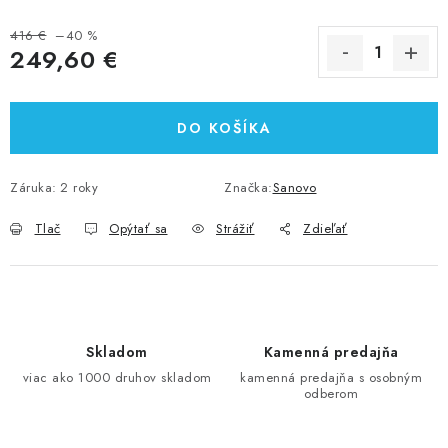
416 €
–40 %
249,60 €
Jednotková cena:
DO KOŠÍKA
Záruka
:
2 roky
Značka:
Sanovo
Tlač
Opýtať sa
Strážiť
Zdieľať
Skladom
Kamenná predajňa
viac ako 1000 druhov skladom
kamenná predajňa s osobným
odberom