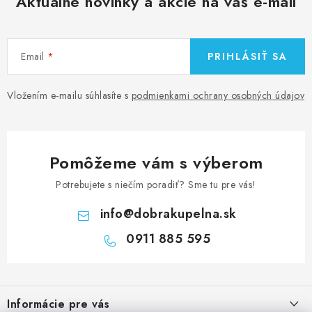
Aktuálne novinky a akcie na váš e-mail
Email
PRIHLÁSIŤ SA
Vložením e-mailu súhlasíte s
podmienkami ochrany osobných údajov
Pomôžeme vám s výberom
Potrebujete s niečím poradiť? Sme tu pre vás!
info
@
dobrakupelna.sk
0911 885 595
Z
á
Informácie pre vás
p