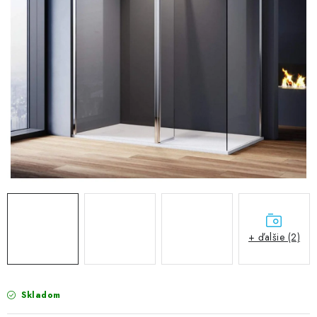
VÝPREDAJ
PRÍSLUŠENSTVO K SPRCHOVÝM KÚTOM A
NÁHRADNÉ DIELY
Doprava a Platby
Obchodné podmienky
Reklamačný poriadok
Blog
Ochrana osobných údajov GDPR
Kontakty
Predajňa Nitra
Formulár na vrátenie tovaru
+ ďalšie (2)
Skladom