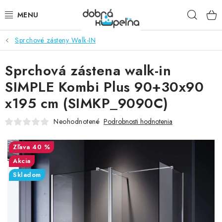
Prejsť
Hľad
na
obsah
Sprchové zásteny Walk-IN
SPRCHOVÉ KÚTY
Sprchová zástena walk-in
SPRCHOVÉ DVERE
SIMPLE Kombi Plus 90+30x90
BATÉRIE
x195 cm (SIMKP_9090C)
VANE
Neohodnotené
Podrobnosti hodnotenia
KÚPEĽŇOVÝ NÁBYTOK
40 %
Akcia
DOPLNKY
Skladom
SANITA