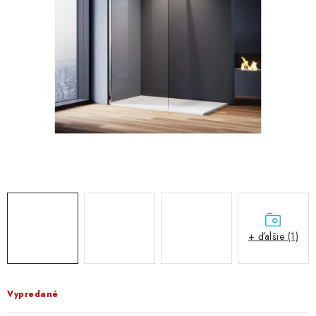
VÝPREDAJ
PRÍSLUŠENSTVO K SPRCHOVÝM KÚTOM A
NÁHRADNÉ DIELY
Doprava a Platby
Obchodné podmienky
Reklamačný poriadok
Blog
Ochrana osobných údajov GDPR
Kontakty
Predajňa Nitra
Formulár na vrátenie tovaru
+ ďalšie (1)
Vypredané