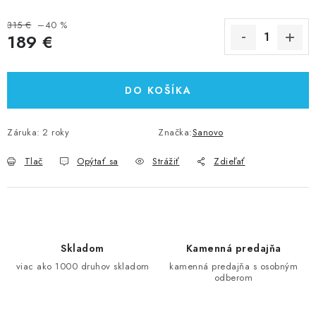
315 €
–40 %
189 €
Jednotková cena:
DO KOŠÍKA
Záruka
:
2 roky
Značka:
Sanovo
Tlač
Opýtať sa
Strážiť
Zdieľať
Skladom
Kamenná predajňa
viac ako 1000 druhov skladom
kamenná predajňa s osobným
odberom