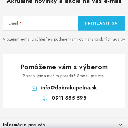
Aktuálne novinky a akcie na váš e-mail
Email
PRIHLÁSIŤ SA
Vložením e-mailu súhlasíte s
podmienkami ochrany osobných údajov
Pomôžeme vám s výberom
Potrebujete s niečím poradiť? Sme tu pre vás!
info
@
dobrakupelna.sk
0911 885 595
Z
á
Informácie pre vás
p