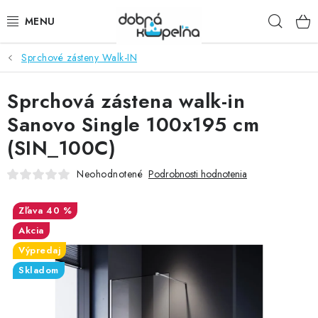
Prejsť
Hľad
na
obsah
Sprchové zásteny Walk-IN
SPRCHOVÉ KÚTY
Sprchová zástena walk-in
SPRCHOVÉ DVERE
Sanovo Single 100x195 cm
BATÉRIE
(SIN_100C)
VANE
Neohodnotené
Podrobnosti hodnotenia
KÚPEĽŇOVÝ NÁBYTOK
40 %
Akcia
DOPLNKY
Výpredaj
Skladom
SANITA