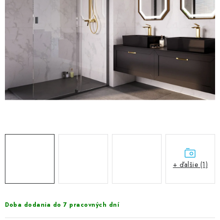
VÝPREDAJ
PRÍSLUŠENSTVO K SPRCHOVÝM KÚTOM A
NÁHRADNÉ DIELY
Doprava a Platby
Obchodné podmienky
Reklamačný poriadok
Blog
Ochrana osobných údajov GDPR
Kontakty
Predajňa Nitra
Formulár na vrátenie tovaru
+ ďalšie (1)
Doba dodania do 7 pracovných dní