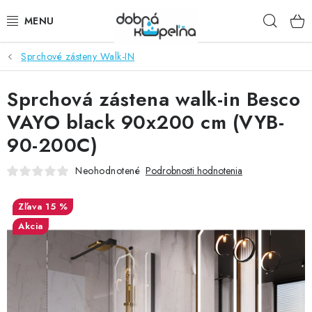
Prejsť
Hľad
na
obsah
Sprchové zásteny Walk-IN
SPRCHOVÉ KÚTY
Sprchová zástena walk-in Besco
SPRCHOVÉ DVERE
VAYO black 90x200 cm (VYB-
BATÉRIE
90-200C)
VANE
Neohodnotené
Podrobnosti hodnotenia
KÚPEĽŇOVÝ NÁBYTOK
15 %
Akcia
DOPLNKY
SANITA