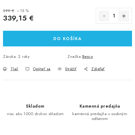
399 €
–15 %
339,15 €
Jednotková cena:
DO KOŠÍKA
Záruka
:
2 roky
Značka:
Besco
Tlač
Opýtať sa
Strážiť
Zdieľať
Skladom
Kamenná predajňa
viac ako 1000 druhov skladom
kamenná predajňa s osobným
odberom