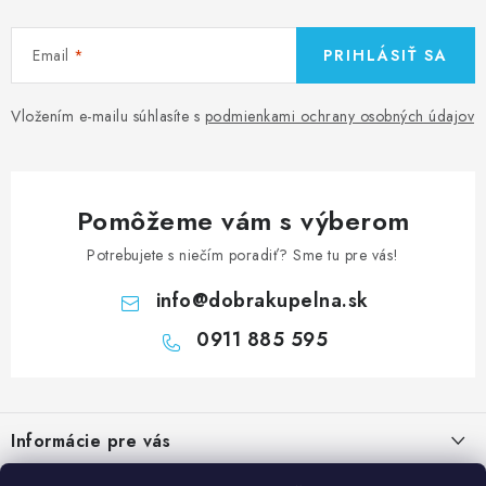
Email
PRIHLÁSIŤ SA
Vložením e-mailu súhlasíte s
podmienkami ochrany osobných údajov
Pomôžeme vám s výberom
Potrebujete s niečím poradiť? Sme tu pre vás!
info
@
dobrakupelna.sk
0911 885 595
Z
á
Informácie pre vás
p
ä
Doprava a Platby