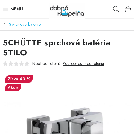
Prejsť
Hľad
na
obsah
Sprchové batérie
SPRCHOVÉ KÚTY
SCHÜTTE sprchová batéria
SPRCHOVÉ DVERE
STILO
BATÉRIE
Neohodnotené
Podrobnosti hodnotenia
VANE
40 %
Akcia
KÚPEĽŇOVÝ NÁBYTOK
DOPLNKY
SANITA