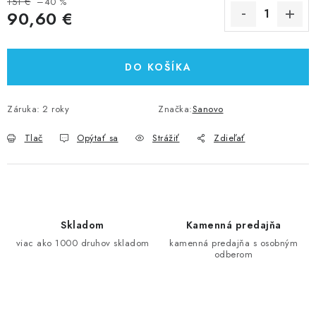
151 €
–40 %
90,60 €
Jednotková cena:
DO KOŠÍKA
Záruka
:
2 roky
Značka:
Sanovo
Tlač
Opýtať sa
Strážiť
Zdieľať
Skladom
Kamenná predajňa
viac ako 1000 druhov skladom
kamenná predajňa s osobným
odberom