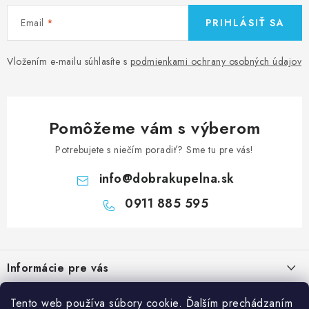
Email
PRIHLÁSIŤ SA
Vložením e-mailu súhlasíte s
podmienkami ochrany osobných údajov
Pomôžeme vám s výberom
Potrebujete s niečím poradiť? Sme tu pre vás!
info
@
dobrakupelna.sk
0911 885 595
Z
á
Informácie pre vás
p
ä
Doprava a Platby
Kategórie
Tento web používa súbory cookie. Ďalším prechádzaním