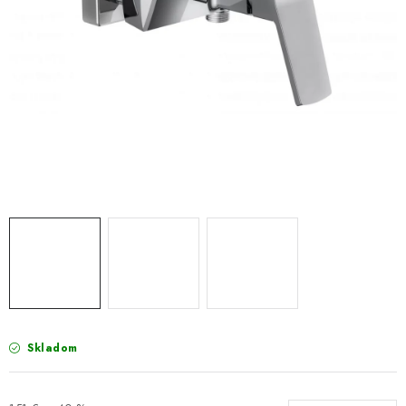
VÝPREDAJ
PRÍSLUŠENSTVO K SPRCHOVÝM KÚTOM A
NÁHRADNÉ DIELY
Doprava a Platby
Obchodné podmienky
Reklamačný poriadok
Blog
Ochrana osobných údajov GDPR
Kontakty
Predajňa Nitra
Formulár na vrátenie tovaru
Skladom