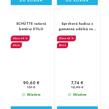
DO KOŠÍKA
DO KOŠÍKA
SCHÜTTE vaňová
Sprchová hadica z
batéria STILO
gumenná odolná voči
zalomeniu
40 %
40 %
Akcia
Akcia
90,60 €
7,74 €
151 €
12,90 €
Skladom
Skladom