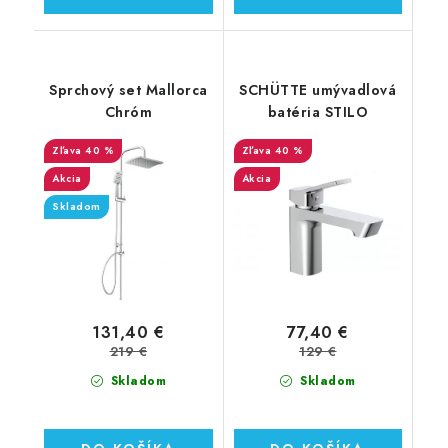
Sprchový set Mallorca
SCHÜTTE umývadlová
Chróm
batéria STILO
40 %
40 %
Akcia
Akcia
Skladom
131,40 €
77,40 €
219 €
129 €
Skladom
Skladom