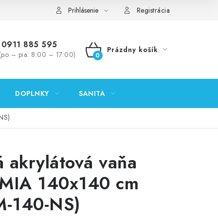
ontakty
Predajňa Nitra
Formulár na vrátenie tovaru
Prihlásenie
Registrácia
0911 885 595
Prázdny košík
(po – pia: 8:00 – 17:00)
NÁKUPNÝ
KOŠÍK
DOPLNKY
SANITA
NS)
 akrylátová vaňa
 MIA 140x140 cm
-140-NS)