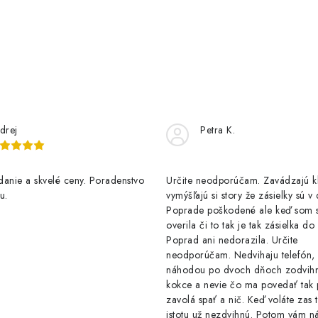
drej
Petra K.
anie a skvelé ceny. Poradenstvo
Určite neodporúčam. Zavádzajú 
u.
vymýšľajú si story že zásielky sú v
Poprade poškodené ale keď som s
overila či to tak je tak zásielka d
Poprad ani nedorazila. Určite
neodporúčam. Nedvihaju telefón,
náhodou po dvoch dňoch zodvih
kokce a nevie čo ma povedať tak 
zavolá spať a nič. Keď voláte zas 
istotu už nezdvihnú. Potom vám ná