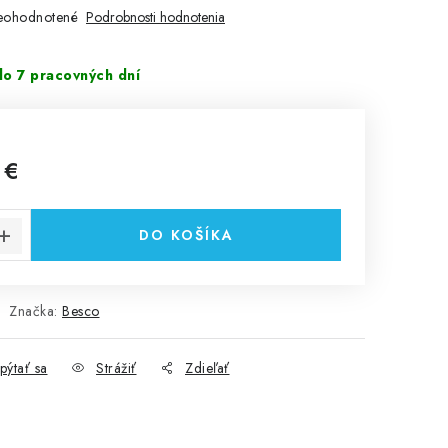
eohodnotené
Podrobnosti hodnotenia
o 7 pracovných dní
%
 €
cena:
DO KOŠÍKA
Značka:
Besco
pýtať sa
Strážiť
Zdieľať