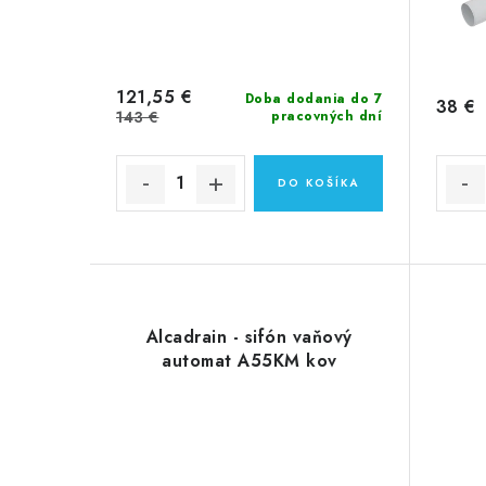
121,55 €
Doba dodania do 7
38 €
143 €
pracovných dní
DO KOŠÍKA
Alcadrain - sifón vaňový
automat A55KM kov