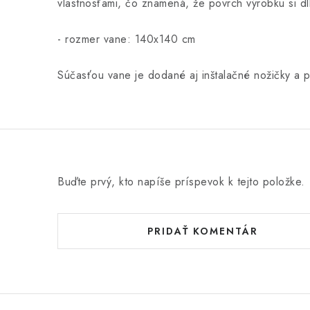
vlastnosťami, čo znamená, že povrch výrobku si d
- rozmer vane: 140x140 cm
Súčasťou vane je dodané aj inštalačné nožičky a p
Buďte prvý, kto napíše príspevok k tejto položke.
PRIDAŤ KOMENTÁR