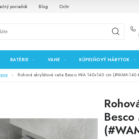
ačný poriadok
Blog
Ochrana osobných údajov GDPR
K
BATÉRIE
VANE
KÚPEĽŇOVÝ NÁBYTOK
vane
Rohová akrylátová vaňa Besco MIA 140x140 cm (#WAM-140-
Rohová
Besco
(#WAM