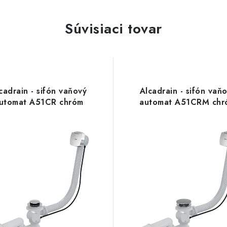
Súvisiaci tovar
cadrain - sifón vaňový
Alcadrain - sifón vaň
utomat A51CR chróm
automat A51CRM chr