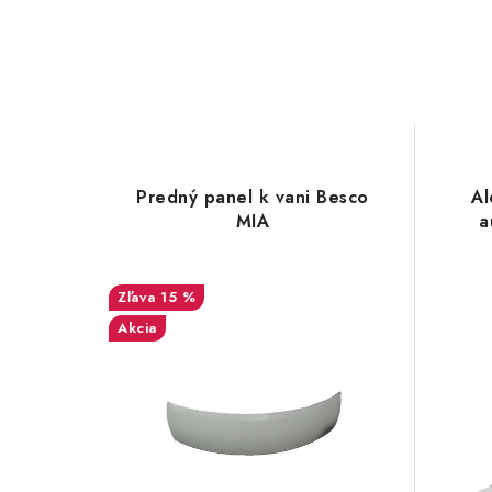
Predný panel k vani Besco
Al
MIA
a
15 %
Akcia