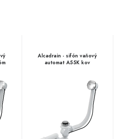
ový
Alcadrain - sifón vaňový
óm
automat A55K kov