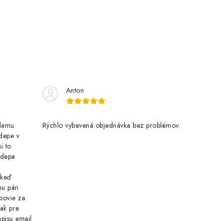
Anton
klamu
Rýchlo vybavená objednávka bez problémov.
 depe v
i to
o depa
 keď
nu pán
povie za
tak pre
pisu email