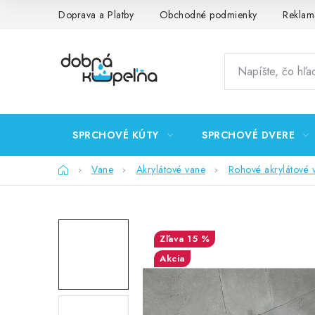
Prejsť
Doprava a Platby
Obchodné podmienky
Reklam
na
obsah
SPRCHOVÉ KÚTY
SPRCHOVÉ DVERE
Domov
Vane
Akrylátové vane
Rohové akrylátové 
15 %
Akcia