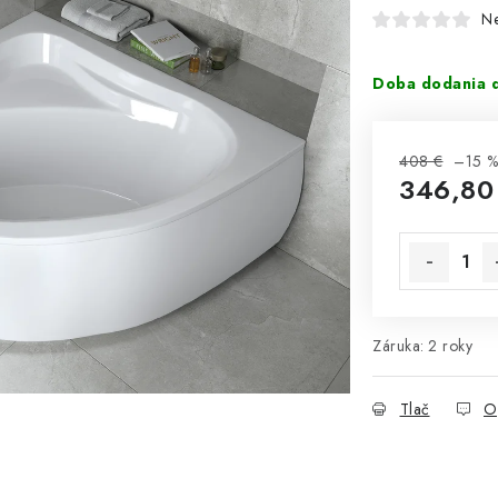
N
Doba dodania d
408 €
–15 
346,80
Jednotková 
Záruka
:
2 roky
Tlač
O