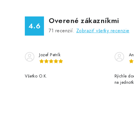
Overené zákazníkmi
4.6
71
recenzií.
Zobraziť všetky recenzie
Jozef Petrík
An
Všetko O.K.
Rýchle dod
na jednotk