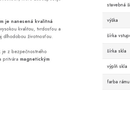
stavebná š
výška
om je nanesená kvalitná
vysokou kvalitou, tvrdosťou a
šírka vstup
aj dlhodobou životnosťou.
šírka skla
k
je z bezpečnostného
a pritvára
magnetickým
výplň skla
farba rámu