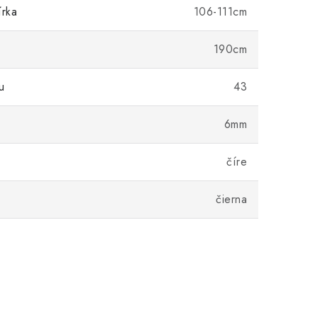
írka
106-111cm
190cm
u
43
6mm
číre
čierna