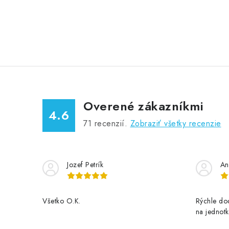
Overené zákazníkmi
4.6
71
recenzií.
Zobraziť všetky recenzie
Jozef Petrík
An
Všetko O.K.
Rýchle dod
na jednotk