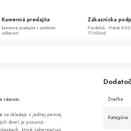
Kamenná predajňa
Zákaznícka pod
kamenná predajňa s osobným
Pondelok - Piatok 8:00
odberom
17:00hod.
Dodatoč
Značka
m rámom.
é sa skladajú z jednej pevnej
Kategória
ých dverí je posuvný -
olieskach, ktoré zabezpečujú