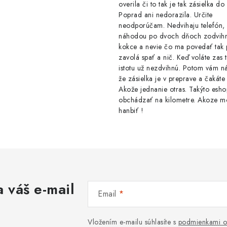
overila či to tak je tak zásielka d
Poprad ani nedorazila. Určite
neodporúčam. Nedvihaju telefón,
náhodou po dvoch dňoch zodvih
kokce a nevie čo ma povedať tak 
zavolá spať a nič. Keď voláte zas 
istotu už nezdvihnú. Potom vám ná
že zásielka je v preprave a čakáte 
Akože jednanie otras. Takýto esho
obchádzať na kilometre. Akoze m
hanbiť !
 váš e-mail
Email
Vložením e-mailu súhlasíte s
podmienkami o