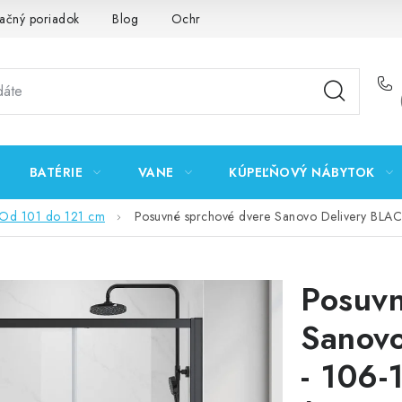
ačný poriadok
Blog
Ochrana osobných údajov GDPR
K
BATÉRIE
VANE
KÚPEĽŇOVÝ NÁBYTOK
Od 101 do 121 cm
Posuvné sprchové dvere Sanovo Delivery BLA
Posuvn
Sanovo
- 106-