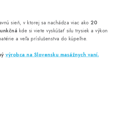
avnú sieň, v ktorej sa nachádza viac ako
20
funkčná
kde si viete vyskúšať silu trysiek a výkon
atérie a veľa príslušenstva do kúpeľne.
ný
výrobca na Slovensku masážnych vaní.