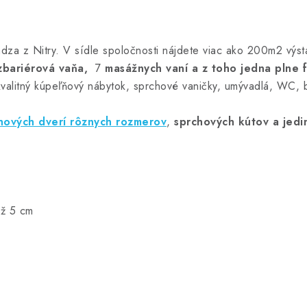
dza z Nitry. V sídle spoločnosti nájdete viac ako 200m2 výst
zbariérová vaňa,
7
masážnych vaní a z toho jedna plne 
kvalitný kúpeľňový nábytok, sprchové vaničky, umývadlá, WC, b
hových dverí rôznych rozmerov
,
sprchových kútov
a jedi
až 5 cm