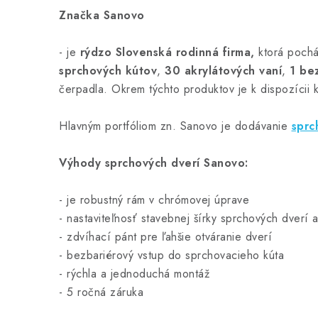
Značka Sanovo
- je
rýdzo Slovenská rodinná firma,
ktorá pochá
sprchových kútov
,
30 akrylátových vaní
,
1 be
čerpadla. Okrem týchto produktov je k dispozícii 
Hlavným portfóliom zn. Sanovo je dodávanie
sprc
Výhody sprchových dverí Sanovo:
- je
robustný rám v chrómovej úprave
- nastaviteľnosť stavebnej šírky sprchových dverí 
- zdvíhací pánt pre ľahšie otváranie dverí
- bezbariérový vstup do sprchovacieho kúta
- rýchla a jednoduchá montáž
- 5 ročná záruka