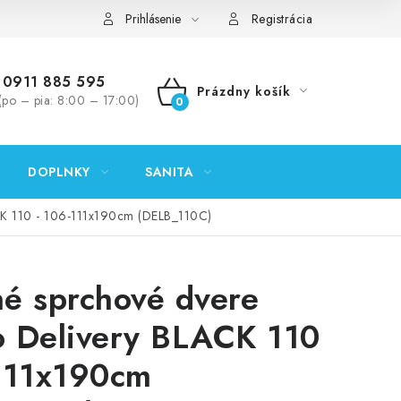
ontakty
Predajňa Nitra
Formulár na vrátenie tovaru
Prihlásenie
Registrácia
0911 885 595
Prázdny košík
(po – pia: 8:00 – 17:00)
NÁKUPNÝ
KOŠÍK
DOPLNKY
SANITA
CK 110 - 106-111x190cm (DELB_110C)
é sprchové dvere
 Delivery BLACK 110
111x190cm