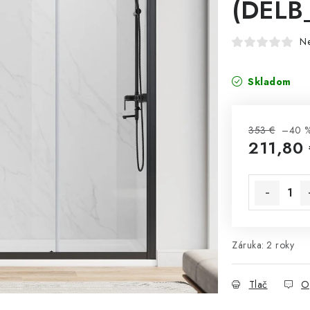
(DELB
N
Skladom
353 €
–40 
211,80
Jednotková 
Záruka
:
2 roky
Tlač
O