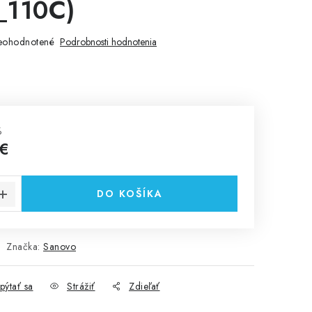
_110C)
eohodnotené
Podrobnosti hodnotenia
%
 €
cena:
DO KOŠÍKA
Značka:
Sanovo
pýtať sa
Strážiť
Zdieľať