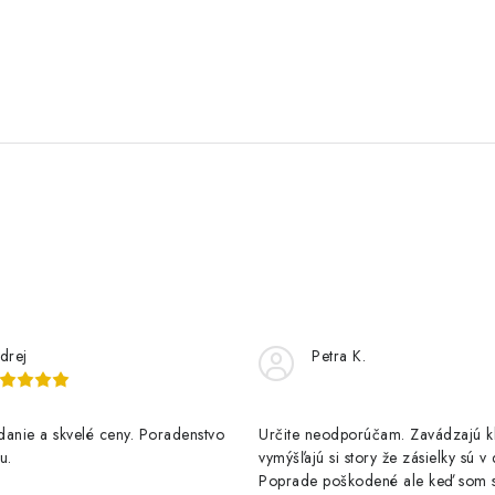
drej
Petra K.
anie a skvelé ceny. Poradenstvo
Určite neodporúčam. Zavádzajú 
u.
vymýšľajú si story že zásielky sú v
Poprade poškodené ale keď som s