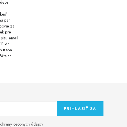
o depa
 keď
nu pán
povie za
tak pre
pisu email
11 dni.
p treba
ôžte sa
PRIHLÁSIŤ SA
chrany osobných údajov