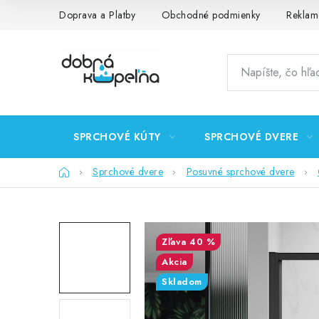
Prejsť
Doprava a Platby
Obchodné podmienky
Reklam
na
obsah
SPRCHOVÉ KÚTY
SPRCHOVÉ DVERE
Domov
Sprchové dvere
Posuvné sprchové dvere
40 %
Akcia
Skladom