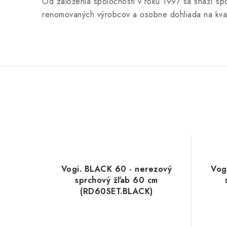
Od založenia spoločnosti v roku 1997 sa snaží sp
renomovaných výrobcov a osobne dohliada na kval
Vogi. BLACK 60 - nerezový
Vog
sprchový žľab 60 cm
(RD60SET.BLACK)