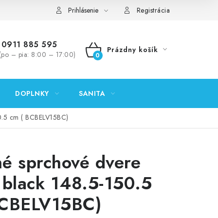
ontakty
Predajňa Nitra
Formulár na vrátenie tovaru
Prihlásenie
Registrácia
0911 885 595
Prázdny košík
(po – pia: 8:00 – 17:00)
NÁKUPNÝ
KOŠÍK
DOPLNKY
SANITA
50.5 cm ( BCBELV15BC)
é sprchové dvere
 black 148.5-150.5
BCBELV15BC)