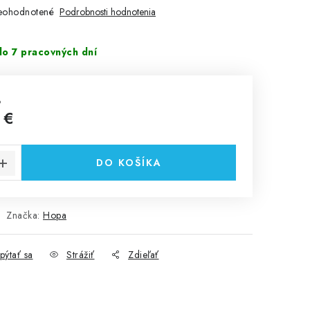
eohodnotené
Podrobnosti hodnotenia
o 7 pracovných dní
%
 €
cena:
DO KOŠÍKA
Značka:
Hopa
pýtať sa
Strážiť
Zdieľať