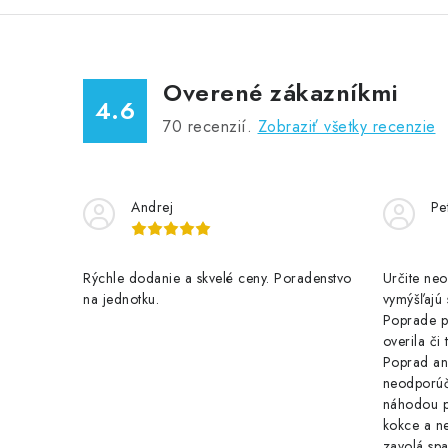
Overené zákazníkmi
4.6
70
recenzií.
Zobraziť všetky recenzie
Andrej
Pe
Rýchle dodanie a skvelé ceny. Poradenstvo
Určite ne
na jednotku.
vymýšľajú 
Poprade p
overila či
Poprad ani
neodporúč
náhodou p
kokce a n
zavolá spa