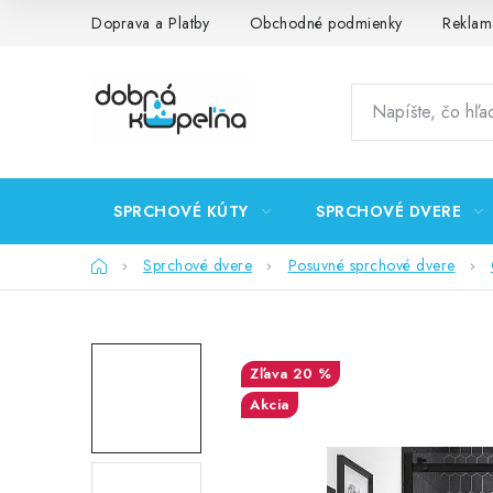
Prejsť
Doprava a Platby
Obchodné podmienky
Reklam
na
obsah
SPRCHOVÉ KÚTY
SPRCHOVÉ DVERE
Domov
Sprchové dvere
Posuvné sprchové dvere
20 %
Akcia