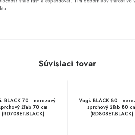
oločnosť stále rásť a expandovať. Tím odborníkov starostlivo 
itu.
Súvisiaci tovar
i. BLACK 70 - nerezový
Vogi. BLACK 80 - nere
sprchový žľab 70 cm
sprchový žľab 80 c
(RD70SET.BLACK)
(RD80SET.BLACK)