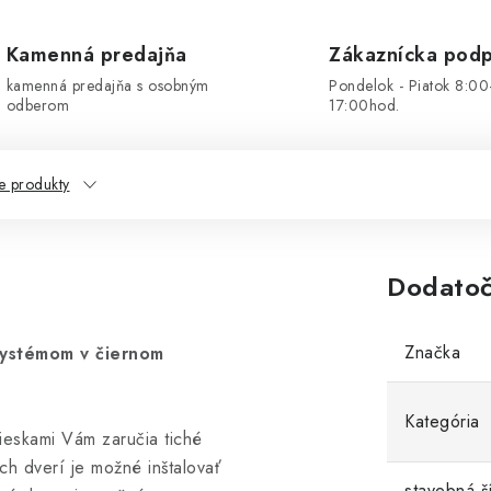
Kamenná predajňa
Zákaznícka pod
kamenná predajňa s osobným
Pondelok - Piatok 8:00
odberom
17:00hod.
e produkty
Dodatoč
Značka
systémom v čiernom
Kategória
ieskami Vám zaručia tiché
ch dverí je možné inštalovať
stavebná š