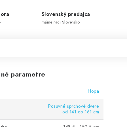
pora
Slovenský predajca
-
máme radi Slovensko
né parametre
Hopa
Posuvné sprchové dvere
od 141 do 161 cm
írka
148.5 - 150.5 cm