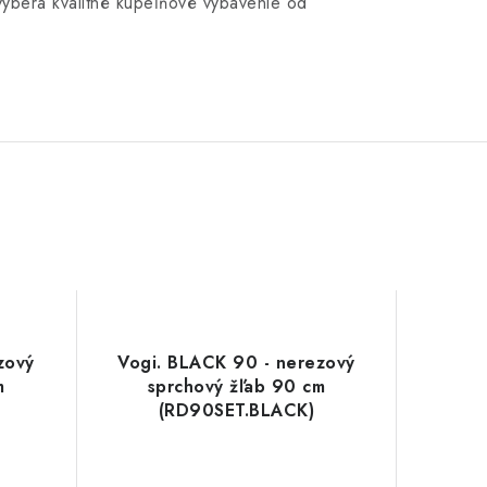
vyberá kvalitné kúpeľňové vybavenie od
zový
Vogi. BLACK 90 - nerezový
m
sprchový žľab 90 cm
(RD90SET.BLACK)