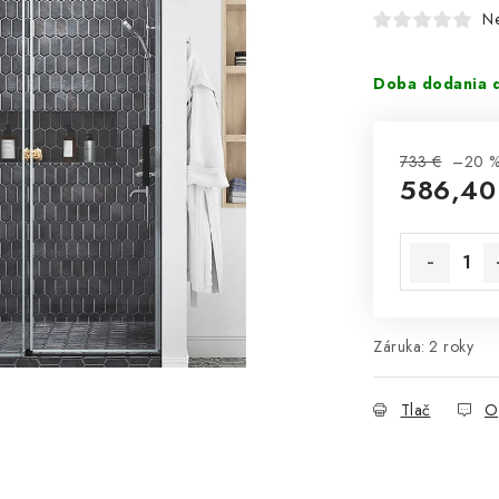
N
Doba dodania d
733 €
–20 
586,40
Jednotková 
Záruka
:
2 roky
Tlač
O