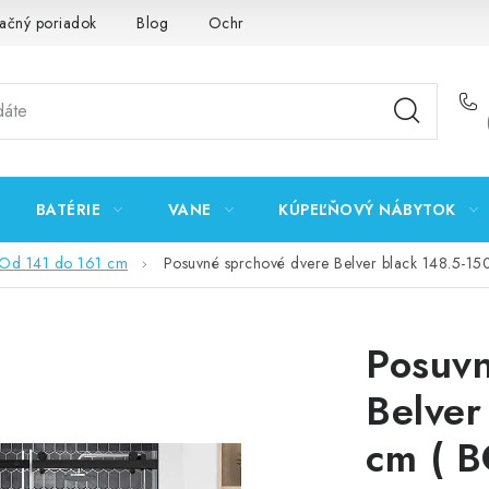
ačný poriadok
Blog
Ochrana osobných údajov GDPR
K
BATÉRIE
VANE
KÚPEĽŇOVÝ NÁBYTOK
Od 141 do 161 cm
Posuvné sprchové dvere Belver black 148.5-1
Posuvn
Belver
cm ( 