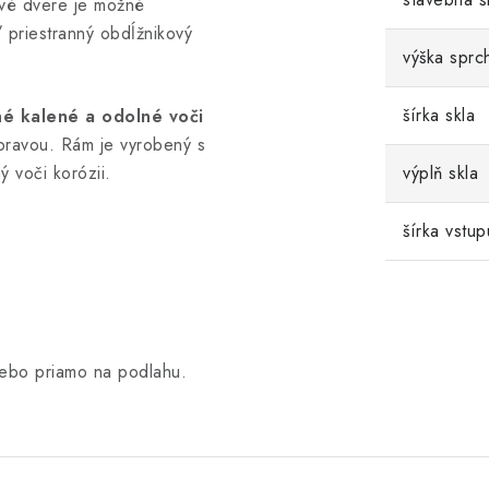
ové dvere je možné
 priestranný obdĺžnikový
výška sprc
šírka skla
é kalené a odolné voči
pravou. Rám je vyrobený s
ý voči korózii.
výplň skla
šírka vstup
lebo priamo na podlahu.