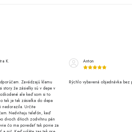
tra K.
Anton
odporúčam. Zavádzajú klamu
Rýchlo vybavená objednávka bez 
si story že zásielky sú v depe v
oškodené ale keď som si to
 to tak je tak zásielka do depa
 nedorazila. Určite
am. Nedvihaju telefón, keď
o dvoch dňoch zodvihnu pán
evie čo ma povedať tak povie za
ť a nič. Keď voláte zas tak pre