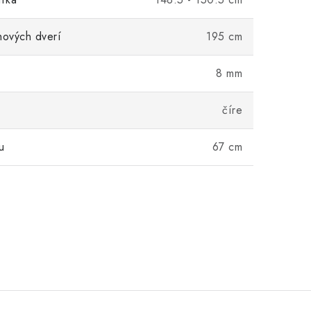
hových dverí
195 cm
8 mm
číre
u
67 cm