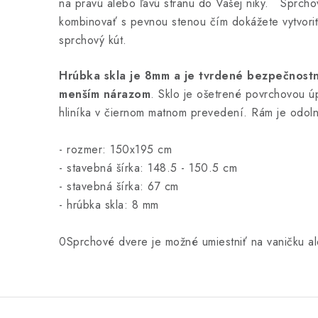
na pravú alebo ľavú stranu do Vašej niky. Sprch
kombinovať s pevnou stenou čím dokážete vytvoriť
sprchový kút.
Hrúbka skla je 8mm a je tvrdené bezpečnostn
menším nárazom
. Sklo je ošetrené povrchovou ú
hliníka v čiernom matnom prevedení. Rám je odoln
- rozmer: 150x195 cm
- stavebná šírka: 148.5 - 150.5 cm
- stavebná šírka: 67 cm
- hrúbka skla: 8 mm
0Sprchové dvere je možné umiestniť na vaničku a