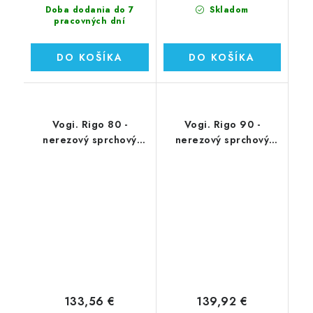
Doba dodania do 7
Skladom
pracovných dní
DO KOŠÍKA
DO KOŠÍKA
Vogi. Rigo 80 -
Vogi. Rigo 90 -
nerezový sprchový
nerezový sprchový
žľab 80 cm (RP80set)
žľab 90 cm (RP90set)
133,56 €
139,92 €