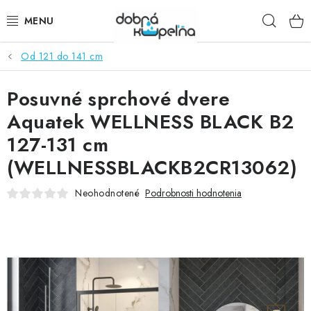
Prejsť
Hľad
na
obsah
Od 121 do 141 cm
SPRCHOVÉ KÚTY
Posuvné sprchové dvere
SPRCHOVÉ DVERE
Aquatek WELLNESS BLACK B2
BATÉRIE
127-131 cm
(WELLNESSBLACKB2CR13062)
VANE
Neohodnotené
Podrobnosti hodnotenia
KÚPEĽŇOVÝ NÁBYTOK
DOPLNKY
SANITA