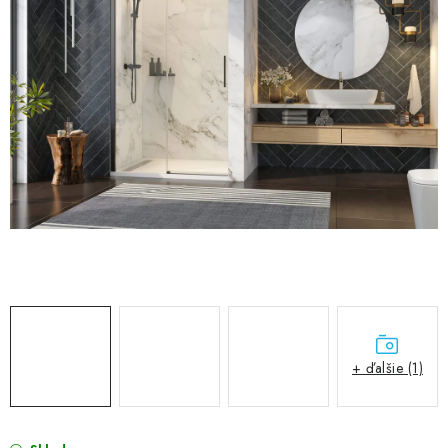
VÝPREDAJ
PRÍSLUŠENSTVO K SPRCHOVÝM KÚTOM A
NÁHRADNÉ DIELY
Doprava a Platby
Obchodné podmienky
Reklamačný poriadok
Blog
Ochrana osobných údajov GDPR
Kontakty
Predajňa Nitra
Formulár na vrátenie tovaru
+ ďalšie (1)