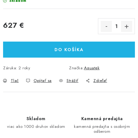
Skladom
627 €
Jednotková cena:
DO KOŠÍKA
Záruka
:
2 roky
Značka:
Aquatek
Tlač
Opýtať sa
Strážiť
Zdieľať
Skladom
Kamenná predajňa
viac ako 1000 druhov skladom
kamenná predajňa s osobným
odberom