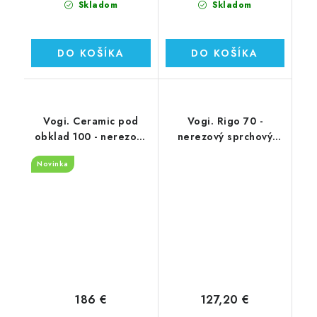
Skladom
Skladom
DO KOŠÍKA
DO KOŠÍKA
Vogi. Ceramic pod
Vogi. Rigo 70 -
obklad 100 - nerezový
nerezový sprchový
sprchový žľab 100 cm
žľab 70 cm (RP70set)
Novinka
(RD100set.W)
186 €
127,20 €