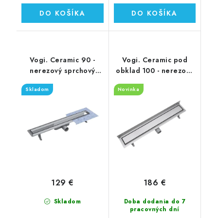
DO KOŠÍKA
DO KOŠÍKA
Vogi. Ceramic 90 -
Vogi. Ceramic pod
nerezový sprchový
obklad 100 - nerezový
žľab 90 cm (RD90set)
sprchový žľab 100 cm
Skladom
Novinka
(RD100set.W)
129 €
186 €
Skladom
Doba dodania do 7
pracovných dní