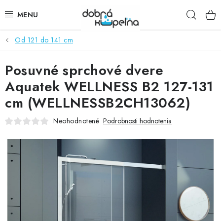
Prejsť
Hľad
na
obsah
Od 121 do 141 cm
SPRCHOVÉ KÚTY
Posuvné sprchové dvere
SPRCHOVÉ DVERE
Aquatek WELLNESS B2 127-131
BATÉRIE
cm (WELLNESSB2CH13062)
VANE
Neohodnotené
Podrobnosti hodnotenia
KÚPEĽŇOVÝ NÁBYTOK
DOPLNKY
SANITA