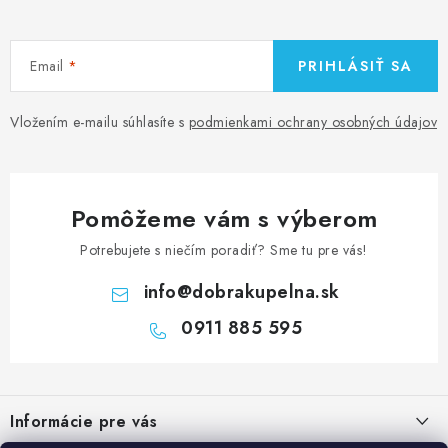
Email
PRIHLÁSIŤ SA
Vložením e-mailu súhlasíte s
podmienkami ochrany osobných údajov
Pomôžeme vám s výberom
Potrebujete s niečím poradiť? Sme tu pre vás!
info
@
dobrakupelna.sk
0911 885 595
Z
á
Informácie pre vás
p