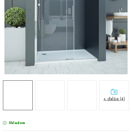
VÝPREDAJ
PRÍSLUŠENSTVO K SPRCHOVÝM KÚTOM A
NÁHRADNÉ DIELY
Doprava a Platby
Obchodné podmienky
Reklamačný poriadok
Blog
Ochrana osobných údajov GDPR
Kontakty
Predajňa Nitra
Formulár na vrátenie tovaru
+ ďalšie (4)
Skladom