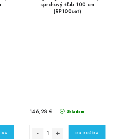
m
sprchový žľab 100 cm
(RP100set)
146,28 €
Skladom
ÍKA
DO KOŠÍKA