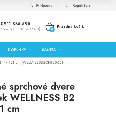
ontakty
Predajňa Nitra
Formulár na vrátenie tovaru
Prihlásenie
Registrácia
0911 885 595
Prázdny košík
(po – pia: 8:00 – 17:00)
NÁKUPNÝ
KOŠÍK
DOPLNKY
SANITA
B2 117-121 cm (WELLNESSB2CH12062)
é sprchové dvere
ek WELLNESS B2
1 cm