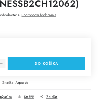
NESSB2CH12062)
eohodnotené
Podrobnosti hodnotenia
cena:
DO KOŠÍKA
Značka:
Aquatek
pýtať sa
Strážiť
Zdieľať