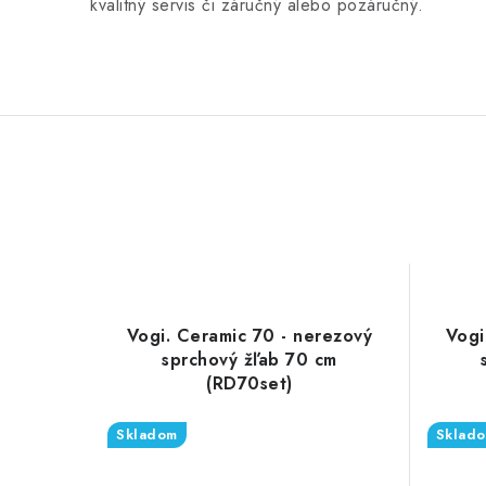
kvalitný servis či záručný alebo pozáručný.
Vogi. Ceramic 70 - nerezový
Vogi
sprchový žľab 70 cm
(RD70set)
Skladom
Sklad