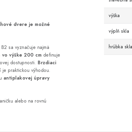
výška
chové dvere je možné
výplň skla
hrúbka skl
B2 sa vyznačuje najmä
 vo výške 200 cm
definuje
novej dostupnosti.
Brzdiaci
í je praktickou výhodou.
ou
antiplakovej úpravy
aničku alebo na rovnú