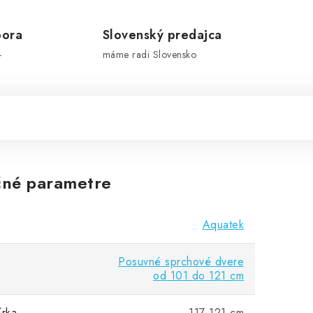
pora
Slovenský predajca
-
máme radi Slovensko
né parametre
Aquatek
Posuvné sprchové dvere
od 101 do 121 cm
írka
117-121 cm