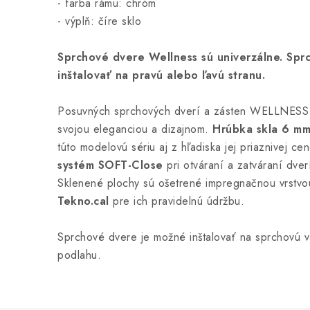
- farba rámu: chróm
- výplň: číre sklo
Sprchové dvere Wellness sú univerzálne. S
pr
inštalovať na pravú alebo ľavú stranu.
Posuvných sprchových dverí a zásten WELLNESS 
svojou eleganciou a dizajnom.
Hrúbka skla 6 mm
túto modelovú sériu aj z hľadiska jej priaznivej ce
systém SOFT-Close
pri otváraní a zatváraní dver
Sklenené plochy sú ošetrené impregnačnou vrstv
Tekno.cal
pre ich pravidelnú údržbu.
Sprchové dvere je možné inštalovať na sprchovú v
podlahu.